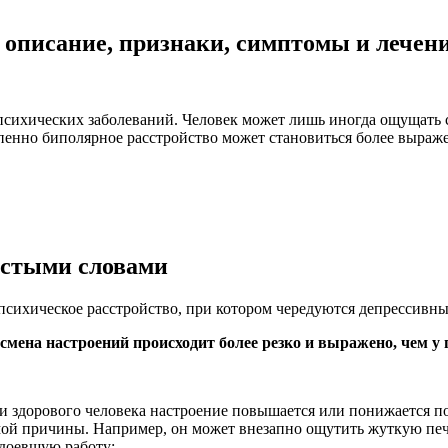
, описание, признаки, симптомы и лечен
психических заболеваний. Человек может лишь иногда ощущать с
епенно биполярное расстройство может становиться более выраж
остыми словами
психическое расстройство, при котором чередуются депрессивны
смена настроений происходит более резко и выражено, чем у 
 здорового человека настроение повышается или понижается по
мой причины. Например, он может внезапно ощутить жуткую печ
доевшую работу;