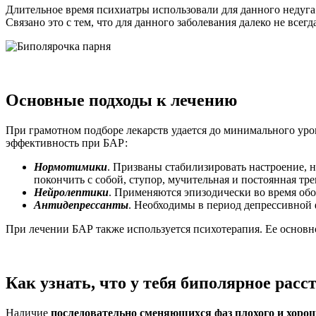
Длительное время психиатры использовали для данного недуга
Связано это с тем, что для данного заболевания далеко не все
Основные подходы к лечению
При грамотном подборе лекарств удается до минимального ур
эффективность при БАР:
Нормотимики
. Призваны стабилизировать настроение, 
покончить с собой, ступор, мучительная и постоянная тр
Нейролептики
. Применяются эпизодически во время обо
Антидепрессанты
. Необходимы в период депрессивной 
При лечении БАР также используется психотерапия. Ее основн
Как узнать, что у тебя биполярное расс
Наличие
последовательно сменяющихся фаз плохого и хороше