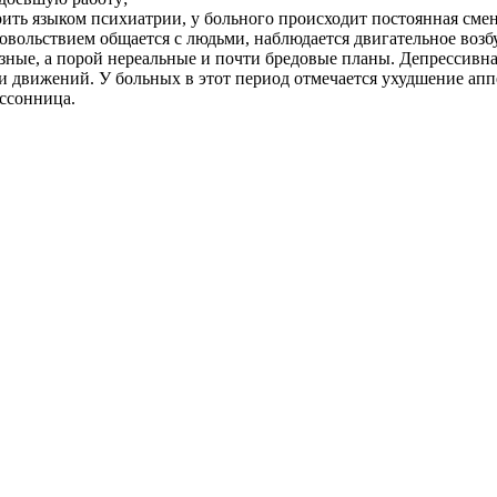
рить языком психиатрии, у больного происходит постоянная см
овольствием общается с людьми, наблюдается двигательное возб
зные, а порой нереальные и почти бредовые планы. Депрессивн
движений. У больных в этот период отмечается ухудшение аппе
ессонница.