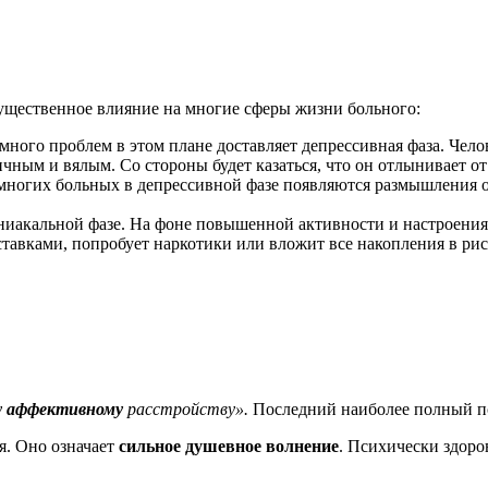
существенное влияние на многие сферы жизни больного:
ного проблем в этом плане доставляет депрессивная фаза. Чел
ичным и вялым. Со стороны будет казаться, что он отлынивает от
 многих больных в депрессивной фазе появляются размышления 
аниакальной фазе. На фоне повышенной активности и настроени
тавками, попробует наркотики или вложит все накопления в ри
у
аффективному
расстройству».
Последний наиболее полный п
ря. Оно означает
сильное душевное волнение
. Психически здоро