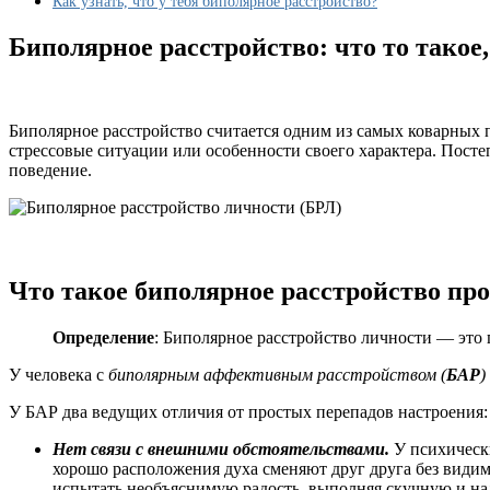
Как узнать, что у тебя биполярное расстройство?
Биполярное расстройство: что то такое
Биполярное расстройство считается одним из самых коварных 
стрессовые ситуации или особенности своего характера. Пост
поведение.
Что такое биполярное расстройство пр
Определение
: Биполярное расстройство личности — это 
У человека с
биполярным аффективным расстройством
(
БАР
)
У БАР два ведущих отличия от простых перепадов настроения:
Нет связи с внешними обстоятельствами.
У психически
хорошо расположения духа сменяют друг друга без види
испытать необъяснимую радость, выполняя скучную и на