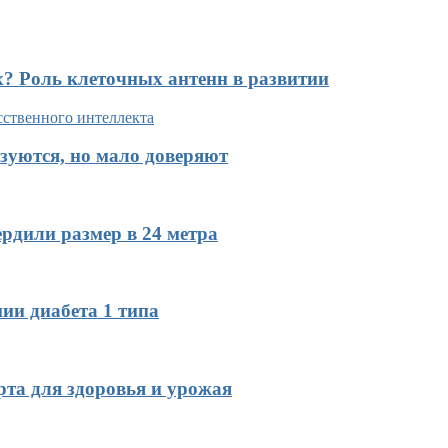
х? Роль клеточных антенн в развитии
зуются, но мало доверяют
рдили размер в 24 метра
ии диабета 1 типа
рта для здоровья и урожая