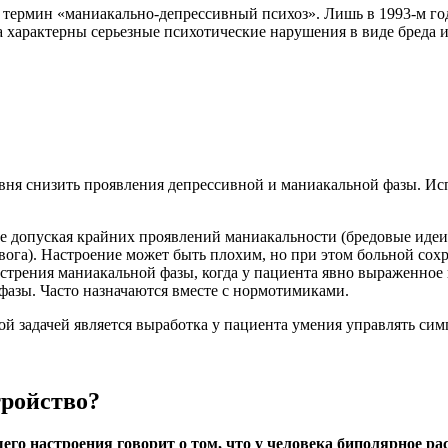
 термин «маниакально-депрессивный психоз». Лишь в 1993-м год
гда характерны серьезные психотические нарушения в виде бреда
овня снизить проявления депрессивной и маниакальной фазы. И
не допуская крайних проявлений маниакальности (бредовые идеи,
евога). Настроение может быть плохим, но при этом больной сох
стрения маниакальной фазы, когда у пациента явно выраженное
фазы. Часто назначаются вместе с нормотимиками.
ой задачей является выработка у пациента умения управлять си
тройство?
го настроения говорит о том, что у человека биполярное ра