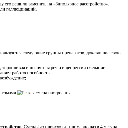
у его решили заменить на «биполярное расстройство».
 или галлюцинаций.
спользуются следующие группы препаратов, доказавшие свою
 торопливая и невнятная речь) и депрессии (желание
раняет работоспособность;
 возбуждение;
мптомами.
сстройство
. Смена фаз происходит примерно раз в 4 месяца.