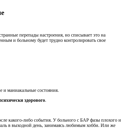
ие
транные перепады настроения, но списывает это на
енным и больному будет трудно контролировать свое
е и маниакальные состояния.
психически здорового
.
сле какого-либо события. У больного с БАР фазы плохого и
аль в выходной день, занимаясь любимым хобби. Или же