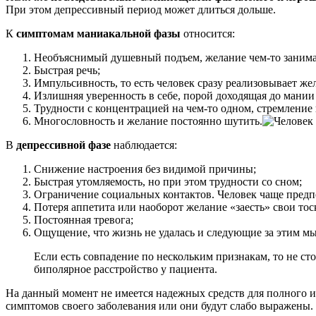
При этом депрессивный период может длиться дольше.
К
симптомам маниакальной фазы
относится:
Необъяснимый душевный подъем, желание чем-то занимат
Быстрая речь;
Импульсивность, то есть человек сразу реализовывает жел
Излишняя уверенность в себе, порой доходящая до мании
Трудности с концентрацией на чем-то одном, стремление 
Многословность и желание постоянно шутить.
В
депрессивной фазе
наблюдается:
Снижение настроения без видимой причины;
Быстрая утомляемость, но при этом трудности со сном;
Ограничение социальных контактов. Человек чаще предпо
Потеря аппетита или наоборот желание «заесть» свои тос
Постоянная тревога;
Ощущение, что жизнь не удалась и следующие за этим мы
Если есть совпадение по нескольким признакам, то не ст
биполярное расстройство у пациента.
На данный момент не имеется надежных средств для полного и
симптомов своего заболевания или они будут слабо выражены.