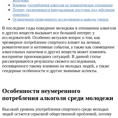
молодежи
отношения
Влияние употребления алкоголя на романтические отношения
у
Почему увеличиваются импульсивные поступки под действием
молодых:
спиртного
новое
Ограничения проведенного исследования и выводы ученых
исследование
о
В последние годы поведение молодежи в отношении алкоголя
последствиях
и других веществ вызывает все больший интерес у
выпивки
исследователей. Особенно актуален вопрос о том, как
чрезмерное потребление спиртного влияет на личные,
романтические и интимные события, а также как совмещение
алкогольных напитков и других веществ может изменять
восприятие произошедших ситуаций. В данной статье
рассматриваются результаты свежего исследования,
посвященного такому влиянию на молодых людей, а также
гендерные особенности и другие значимые аспекты.
Особенности неумеренного
потребления алкоголя среди молодежи
Высокий уровень употребления спиртного среди молодых
людей остается серьезной общественной проблемой, потому