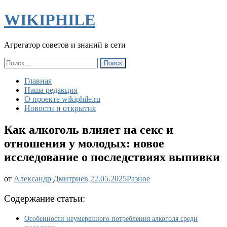
WIKIPHILE
Агрегатор советов и знаний в сети
Найти:
Главная
Наша редакция
О проекте wikiphile.ru
Новости и открытия
Как алкоголь влияет на секс и
отношения у молодых: новое
исследование о последствиях выпивки
Как
от
Александр Дмитриев
22.05.2025
Разное
алкоголь
влияет
Содержание статьи:
на
секс
Особенности неумеренного потребления алкоголя среди
и