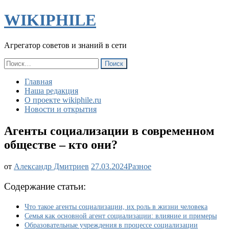
WIKIPHILE
Агрегатор советов и знаний в сети
Найти:
Главная
Наша редакция
О проекте wikiphile.ru
Новости и открытия
Агенты социализации в современном
обществе – кто они?
Агенты
от
Александр Дмитриев
27.03.2024
Разное
социализации
в
Содержание статьи:
современном
обществе
Что такое агенты социализации, их роль в жизни человека
–
Семья как основной агент социализации: влияние и примеры
кто
Образовательные учреждения в процессе социализации