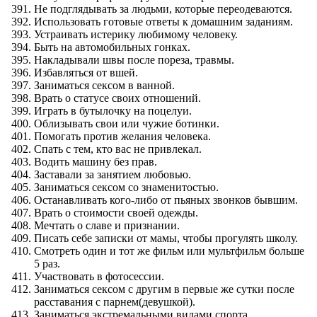
Не подглядывать за людьми, которые переодеваются.
Использовать готовые ответы к домашним заданиям.
Устраивать истерику любимому человеку.
Быть на автомобильных гонках.
Накладывали швы после пореза, травмы.
Избавляться от вшей.
Заниматься сексом в ванной.
Врать о статусе своих отношений.
Играть в бутылочку на поцелуи.
Облизывать свои или чужие ботинки.
Помогать против желания человека.
Спать с тем, кто вас не привлекал.
Водить машину без прав.
Заставали за занятием любовью.
Заниматься сексом со знаменитостью.
Останавливать кого-либо от пьяных звонков бывшим.
Врать о стоимости своей одежды.
Мечтать о славе и признании.
Писать себе записки от мамы, чтобы прогулять школу.
Смотреть один и тот же фильм или мультфильм больше
5 раз.
Участвовать в фотосессии.
Заниматься сексом с другим в первые же сутки после
расставания с парнем(девушкой).
Заниматься экстремальными видами спорта.