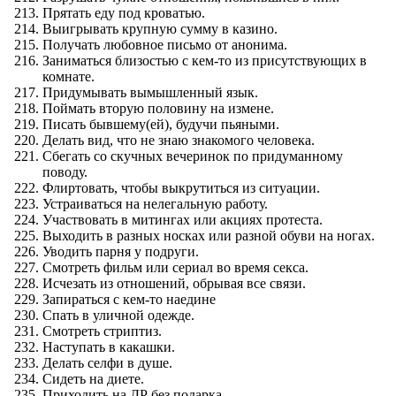
Прятать еду под кроватью.
Выигрывать крупную сумму в казино.
Получать любовное письмо от анонима.
Заниматься близостью с кем-то из присутствующих в
комнате.
Придумывать вымышленный язык.
Поймать вторую половину на измене.
Писать бывшему(ей), будучи пьяными.
Делать вид, что не знаю знакомого человека.
Сбегать со скучных вечеринок по придуманному
поводу.
Флиртовать, чтобы выкрутиться из ситуации.
Устраиваться на нелегальную работу.
Участвовать в митингах или акциях протеста.
Выходить в разных носках или разной обуви на ногах.
Уводить парня у подруги.
Смотреть фильм или сериал во время секса.
Исчезать из отношений, обрывая все связи.
Запираться с кем-то наедине
Спать в уличной одежде.
Смотреть стриптиз.
Наступать в какашки.
Делать селфи в душе.
Сидеть на диете.
Приходить на ДР без подарка.