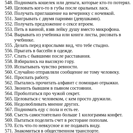
Поднимать кошелек или деньги, которые кто-то потерял.
Целовать кого-то в губы после оральных ласк.
Получать приглашение на вечеринку с ночевкой.
Заигрывать с двумя парнями (девушками).
Получать предложение о сексе втроем.
Петь в ванной, взяв лейку душу вместо микрофона.
Вырывать из учебника или книги листы, рисовать в
учебнике.
Делать перед взрослыми вид, что тебе стыдно.
Прыгать в бассейн в одежде.
Спать с бывшими после расставания.
Взбирались на высокую гору.
Испытывать чувство ревности.
Случайно отправляли сообщение не тому человеку.
Проспать работу.
Пытались прочитать алфавит с помощью отрыжки.
Звонить бывшим в пьяном состоянии.
Проболтаться про чужой секрет.
Целоваться с человеком, с кем просто дружили.
Недолюбливать мнение других.
Поднимать еду с пола и есть ее.
Съесть самостоятельно больше 1 килограмма конфет.
Пытаться поделить счет в ресторане пополам.
Есть что-то невкусное и не подавать виду.
Знакомиться в общественном транспорте.