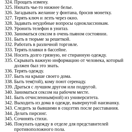
Прощать измену.
Нюхать чье-то нижнее белье.
Загадывать желание у фонтана, бросив монетку.
Терять ключ и лезть через окно.
Задавать неудобные вопросы одноклассникам.
Уронить телефон в унитаз.
Заниматься сексом в очень пьяном состоянии.
Быть в тюрьме за решеткой.
Работать в различной торговле.
Терять плавки в бассейне.
Носить долго грязную, не стиранную одежду.
Скрывать важную информацию от человека, который
должен был это знать.
Терять одежду.
Быть на крыше своего дома.
Быть тем(той), кому поют серенаду.
Драться с лучшим другом или подругой.
Заниматься сексом на рабочем месте.
Быть отчисленным(ной) из университета.
Выходить из дома в одежде, вывернутой наизнанку.
Следить за бывшими в соцсетях после расставания.
Делать пирсинг.
Сочинять стихи.
Покупать одежду в отделе для представителей
противоположного пола.