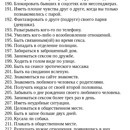
Блокировать бывших в соцсетях или мессенджерах.
Иметь плохие чувства друг о друге, когда вы только
познакомились с парой.
Фантазировать о друге (подруге) своего парня
(девушки).
Разыгрывать кого-то по телефону.
Умолять кого-либо о возобновлении отношений.
Быть связанным(ой) во время секса.
Попадать в отделение полиции.
Забираться в заброшенный дом.
Заниматься сексом по дружбе.
Ходить в голом виде по улице.
Быть на сеансе эротического массажа
Быть на свидании вслепую.
Знакомиться на сайте знакомств.
Знакомить любимого человека с родителями.
Получать нюдсы от своей второй половины.
Забывать о дне рождении своего любимого человека.
Заниматься сексом более трех раз в день.
Иметь неудобные ситуации.
Целоваться в общественном месте.
Быть в запое больше двух дней.
Кусала ли собака.
Плакать в общественном месте.
Разрушать чужие отношения, появившись в них.