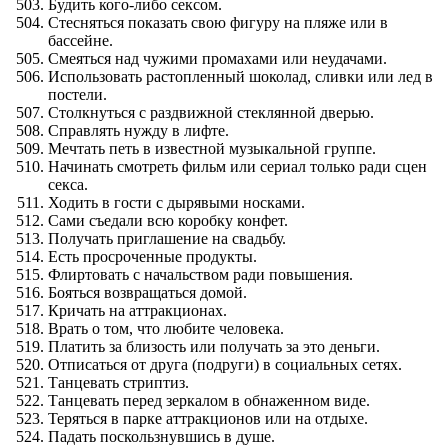
Будить кого-либо сексом.
Стесняться показать свою фигуру на пляже или в
бассейне.
Смеяться над чужими промахами или неудачами.
Использовать растопленный шоколад, сливки или лед в
постели.
Столкнуться с раздвижной стеклянной дверью.
Справлять нужду в лифте.
Мечтать петь в известной музыкальной группе.
Начинать смотреть фильм или сериал только ради сцен
секса.
Ходить в гости с дырявыми носками.
Сами съедали всю коробку конфет.
Получать приглашение на свадьбу.
Есть просроченные продукты.
Флиртовать с начальством ради повышения.
Бояться возвращаться домой.
Кричать на аттракционах.
Врать о том, что любите человека.
Платить за близость или получать за это деньги.
Отписаться от друга (подруги) в социальных сетях.
Танцевать стриптиз.
Танцевать перед зеркалом в обнаженном виде.
Теряться в парке аттракционов или на отдыхе.
Падать поскользнувшись в душе.