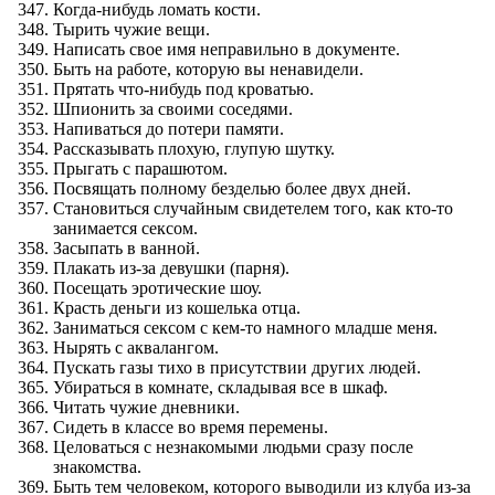
Когда-нибудь ломать кости.
Тырить чужие вещи.
Написать свое имя неправильно в документе.
Быть на работе, которую вы ненавидели.
Прятать что-нибудь под кроватью.
Шпионить за своими соседями.
Напиваться до потери памяти.
Рассказывать плохую, глупую шутку.
Прыгать с парашютом.
Посвящать полному безделью более двух дней.
Становиться случайным свидетелем того, как кто-то
занимается сексом.
Засыпать в ванной.
Плакать из-за девушки (парня).
Посещать эротические шоу.
Красть деньги из кошелька отца.
Заниматься сексом с кем-то намного младше меня.
Нырять с аквалангом.
Пускать газы тихо в присутствии других людей.
Убираться в комнате, складывая все в шкаф.
Читать чужие дневники.
Сидеть в классе во время перемены.
Целоваться с незнакомыми людьми сразу после
знакомства.
Быть тем человеком, которого выводили из клуба из-за