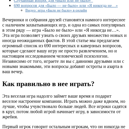
Случайный вопрос для «Было или не было»
для
690 вопросов для «Было — не было» или «Я никогда не…»
игры
Видео: игра «Было не было» в онлайн
«Было
не
Вечеринки и собрания друзей становятся намного интереснее
было»
с наличием захватывающих игр, и одна из самых популярных
или
в этом ряду — игра «Было не было» или «Я никогда не…».
«Я
Эта игра позволяет узнать о своих друзьях множество новых и
никогда
иногда неожиданных фактов. В этой статье мы предлагаем
не…»
огромный список из 690 интересных и каверзных вопросов,
которые сделают вашу игру не просто развлечением, но и
настоящим исследованием человеческой психологии.
Независимо от того, играете ли вы с давними друзьями или с
новыми знакомыми, эти вопросы добавят остроты и азарта в
ваш вечер.
Как правильно в нее играть?
Эта веселая игра надолго займет ваше время и подарит
веселое настроение компании. Играть можно даже вдвоем, но
лучше, чтобы учувствовало больше людей. Все игроки садятся
в круг, потом любой игрой начинает игру, в зависимости от
жребия.
Первый игрок говорит остальным игрокам, что он никогда не