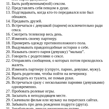
Быть разбуженным(ной) сексом.
Представлять себя певцом в душе.
Подглядывать, когда кто-то передавался или был
обнажен.
Предавать друзей.
Встречаться с девушкой (парнем) исключительно ради
секса.
Смотреть телевизор весь день.
Изменять своему партнеру.
Примерять одежду противоположного пола.
Выдумывать правдоподобные истории о себе.
Называть своего парня (девушку) “малыш”.
Говорить с родителями о сексе.
Отправлять сообщения, о которых потом приходилось
жалеть.
Изменять партнеру (супруге, парню, девушке, мужу).
Врать родителям, чтобы пойти на вечеринку.
Выходить из туалета, не помыв руки.
Встречаться сразу с несколькими парнями (девушками)
одновременно.
Пробовать ролевые игры.
Засыпать в неподходящем месте.
Скачивали фильм или музыку на пиратских сайтах.
Забывать про день рождения подруги (друга).
Зарабатывать деньги незаконным путем.