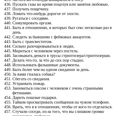
Пускать газы во время поцелуя или занятия любовью.
Получать пощечину.
Ломать что-нибудь дорогое от злости.
Ругаться с соседями.
Симулировать оргазм.
Быть в отношениях, в которых был секс несколько раз в
день.
Следить за бывшими с фейковых аккаунтов.
Быть с трансвеститом.
Сильно разочаровываться в людях.
Мириться с человеком через постель.
Засовывать деньги в трусы стриптизера/стриптизерши.
Делать что-то, за что до сих пор стыдно.
Использовать фальшивые документы.
Быть более чем на одном свидании за день.
За вами гналась собака?
Сбегать со свидания.
Устраивать пожар.
Заниматься сексом с человеком с очень странными
фетишами.
Дарить пошлые подарки.
Тайком просматривать сообщения на чужом телефоне.
Врать, что я в отношениях, чтобы от кого-то отделаться.
Стучали соседи, из-за того, что вы слишком громко