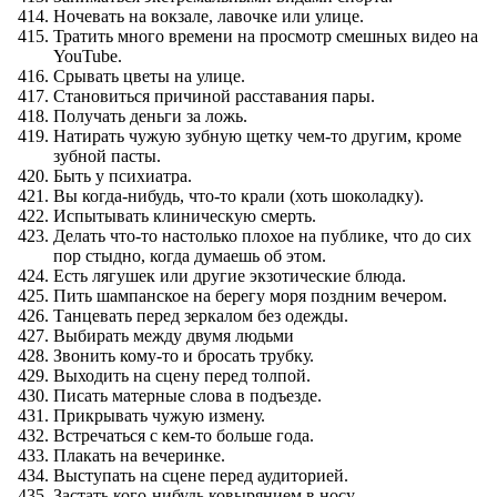
Ночевать на вокзале, лавочке или улице.
Тратить много времени на просмотр смешных видео на
YouTube.
Срывать цветы на улице.
Становиться причиной расставания пары.
Получать деньги за ложь.
Натирать чужую зубную щетку чем-то другим, кроме
зубной пасты.
Быть у психиатра.
Вы когда-нибудь, что-то крали (хоть шоколадку).
Испытывать клиническую смерть.
Делать что-то настолько плохое на публике, что до сих
пор стыдно, когда думаешь об этом.
Есть лягушек или другие экзотические блюда.
Пить шампанское на берегу моря поздним вечером.
Танцевать перед зеркалом без одежды.
Выбирать между двумя людьми
Звонить кому-то и бросать трубку.
Выходить на сцену перед толпой.
Писать матерные слова в подъезде.
Прикрывать чужую измену.
Встречаться с кем-то больше года.
Плакать на вечеринке.
Выступать на сцене перед аудиторией.
Застать кого-нибудь ковырянием в носу.