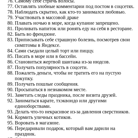
Самому себе стричь волосы.
Оставлять злобные комментарии под постом в соцсетях.
Наблюдать скрытно, как кто-то занимался любовью.
Участвовать в массовой драке
Плавать ночью в море, когда купание запрещено.
Проливать напиток или ронять еду на себя в ресторане.
Быть во френдзоне.
Приписывать себе страшную болезнь, посмотрев свои
симптомы в Яндексе.
Сами съедали целый торт или пиццу.
Писать в море или в бассейн.
Становиться жертвой шантажа из-за нюдсов.
Получать популярность в соцсети.
Пожалеть деньги, чтобы не тратить его на пустую
покупку.
Получать пошлые сообщения.
Просыпаться в незнакомом месте.
Заметать следы праздника, после визита друзей.
Заниматься карате, тхэквондо или другими
единоборствами.
Делать что-то некрасивое из-за давления сверстников.
Кормить уличных котиков.
Воровать в магазине.
Передаривали подарок, который вам дарили на
праздник.