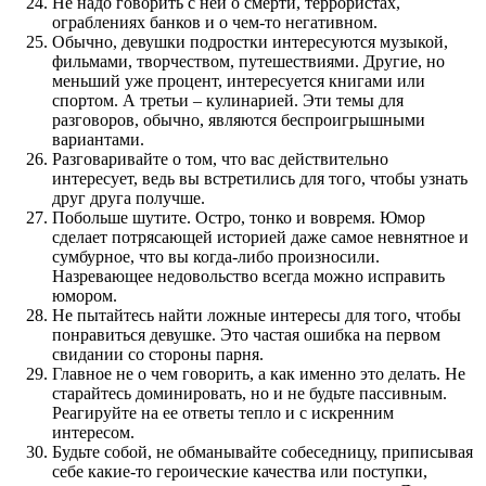
Не надо говорить с ней о смерти, террористах,
ограблениях банков и о чем-то негативном.
Обычно, девушки подростки интересуются музыкой,
фильмами, творчеством, путешествиями. Другие, но
меньший уже процент, интересуется книгами или
спортом. А третьи – кулинарией. Эти темы для
разговоров, обычно, являются беспроигрышными
вариантами.
Разговаривайте о том, что вас действительно
интересует, ведь вы встретились для того, чтобы узнать
друг друга получше.
Побольше шутите. Остро, тонко и вовремя. Юмор
сделает потрясающей историей даже самое невнятное и
сумбурное, что вы когда-либо произносили.
Назревающее недовольство всегда можно исправить
юмором.
Не пытайтесь найти ложные интересы для того, чтобы
понравиться девушке. Это частая ошибка на первом
свидании со стороны парня.
Главное не о чем говорить, а как именно это делать. Не
старайтесь доминировать, но и не будьте пассивным.
Реагируйте на ее ответы тепло и с искренним
интересом.
Будьте собой, не обманывайте собеседницу, приписывая
себе какие-то героические качества или поступки,