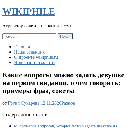
WIKIPHILE
Агрегатор советов и знаний в сети
Найти:
Главная
Наша редакция
О проекте wikiphile.ru
Новости и открытия
Какие вопросы можно задать девушке
на первом свидании, о чем говорить:
примеры фраз, советы
Какие
от
Груня Сухарева
12.11.2020
Разное
вопросы
можно
Содержание статьи:
задать
девушке
65 примеров вопросов, которые можно задать девушке на
на