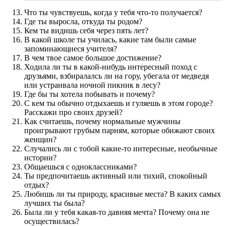
Что ты чувствуешь, когда у тебя что-то получается?
Где ты выросла, откуда ты родом?
Кем ты видишь себя через пять лет?
В какой школе ты училась, какие там были самые
запоминающиеся учителя?
В чем твое самое большое достижение?
Ходила ли ты в какой-нибудь интересный поход с
друзьями, взбиралалсь ли на гору, убегала от медведя
или устраивала ночной пикник в лесу?
Где бы ты хотела побывать и почему?
С кем ты обычно отдыхаешь и гуляешь в этом городе?
Расскажи про своих друзей?
Как считаешь, почему нормальные мужчины
проигрывают грубым парням, которые обижают своих
женщин?
Случались ли с тобой какие-то интересные, необычные
истории?
Общаешься с одноклассниками?
Ты предпочитаешь активный или тихий, спокойный
отдых?
Любишь ли ты природу, красивые места? В каких самых
лучших ты была?
Была ли у тебя какая-то давняя мечта? Почему она не
осуществилась?