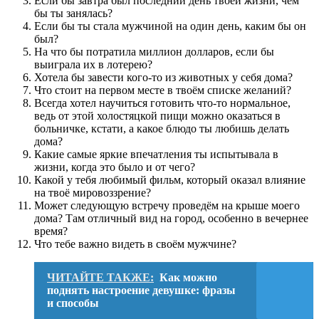
Если бы завтра был последний день твоей жизни, чем
бы ты занялась?
Если бы ты стала мужчиной на один день, каким бы он
был?
На что бы потратила миллион долларов, если бы
выиграла их в лотерею?
Хотела бы завести кого-то из животных у себя дома?
Что стоит на первом месте в твоём списке желаний?
Всегда хотел научиться готовить что-то нормальное,
ведь от этой холостяцкой пищи можно оказаться в
больничке, кстати, а какое блюдо ты любишь делать
дома?
Какие самые яркие впечатления ты испытывала в
жизни, когда это было и от чего?
Какой у тебя любимый фильм, который оказал влияние
на твоё мировоззрение?
Может следующую встречу проведём на крыше моего
дома? Там отличный вид на город, особенно в вечернее
время?
Что тебе важно видеть в своём мужчине?
ЧИТАЙТЕ ТАКЖЕ:
Как можно
поднять настроение девушке: фразы
и способы