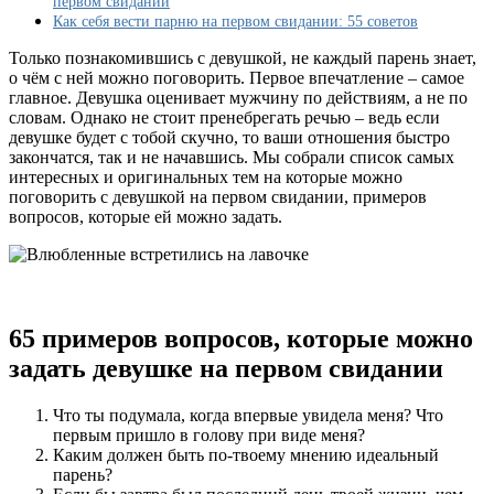
первом свидании
первом
Как себя вести парню на первом свидании: 55 советов
свидании,
о
Только познакомившись с девушкой, не каждый парень знает,
чем
о чём с ней можно поговорить. Первое впечатление – самое
говорить:
главное. Девушка оценивает мужчину по действиям, а не по
примеры
словам. Однако не стоит пренебрегать речью – ведь если
фраз,
девушке будет с тобой скучно, то ваши отношения быстро
советы
закончатся, так и не начавшись. Мы собрали список самых
интересных и оригинальных тем на которые можно
поговорить с девушкой на первом свидании, примеров
вопросов, которые ей можно задать.
65 примеров вопросов, которые можно
задать девушке на первом свидании
Что ты подумала, когда впервые увидела меня? Что
первым пришло в голову при виде меня?
Каким должен быть по-твоему мнению идеальный
парень?