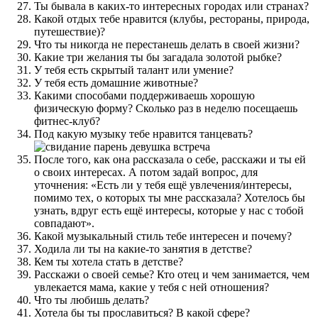
Ты бывала в каких-то интересных городах или странах?
Какой отдых тебе нравится (клубы, рестораны, природа,
путешествие)?
Что ты никогда не перестанешь делать в своей жизни?
Какие три желания ты бы загадала золотой рыбке?
У тебя есть скрытый талант или умение?
У тебя есть домашние животные?
Какими способами поддерживаешь хорошую
физическую форму? Сколько раз в неделю посещаешь
фитнес-клуб?
Под какую музыку тебе нравится танцевать?
После того, как она рассказала о себе, расскажи и ты ей
о своих интересах. А потом задай вопрос, для
уточнения: «Есть ли у тебя ещё увлечения/интересы,
помимо тех, о которых ты мне рассказала? Хотелось бы
узнать, вдруг есть ещё интересы, которые у нас с тобой
совпадают».
Какой музыкальный стиль тебе интересен и почему?
Ходила ли ты на какие-то занятия в детстве?
Кем ты хотела стать в детстве?
Расскажи о своей семье? Кто отец и чем занимается, чем
увлекается мама, какие у тебя с ней отношения?
Что ты любишь делать?
Хотела бы ты прославиться? В какой сфере?