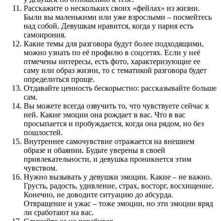
Расскажите о нескольких своих «фейлах» из жизни.
Были вы маленькими или уже взрослыми – посмейтесь
над собой. Девушкам нравится, когда у парня есть
самоирония.
Какие темы для разговора будут более подходящими,
можно узнать по её профилю в соцсетях. Если у неё
отмечены интересы, есть фото, характеризующие ее
саму или образ жизни, то с тематикой разговора будет
определиться проще.
Отдавайте ценность бескорыстно: рассказывайте больше
сам.
Вы можете всегда озвучить то, что чувствуете сейчас к
ней. Какие эмоции она рождает в вас. Что в вас
просыпается и пробуждается, когда она рядом, но без
пошлостей.
Внутреннее самочувствие отражается на внешнем
образе и обаянии. Будьте уверены в своей
привлекательности, и девушка проникнется этим
чувством.
Нужно вызывать у девушки эмоции. Какие – не важно.
Грусть, радость, удивление, страх, восторг, восхищение.
Конечно, не доводите ситуацию до абсурда.
Отвращение и ужас – тоже эмоции, но эти эмоции вряд
ли сработают на вас.