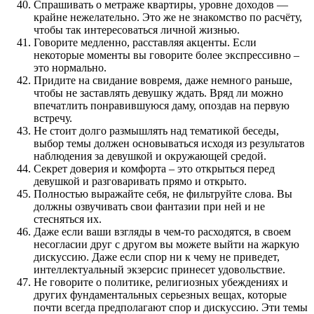
Спрашивать о метраже квартиры, уровне доходов —
крайне нежелательно. Это же не знакомство по расчёту,
чтобы так интересоваться личной жизнью.
Говорите медленно, расставляя акценты. Если
некоторые моменты вы говорите более экспрессивно –
это нормально.
Придите на свидание вовремя, даже немного раньше,
чтобы не заставлять девушку ждать. Вряд ли можно
впечатлить понравившуюся даму, опоздав на первую
встречу.
Не стоит долго размышлять над тематикой беседы,
выбор темы должен основываться исходя из результатов
наблюдения за девушкой и окружающей средой.
Секрет доверия и комфорта – это открыться перед
девушкой и разговаривать прямо и открыто.
Полностью выражайте себя, не фильтруйте слова. Вы
должны озвучивать свои фантазии при ней и не
стесняться их.
Даже если ваши взгляды в чем-то расходятся, в своем
несогласии друг с другом вы можете выйти на жаркую
дискуссию. Даже если спор ни к чему не приведет,
интеллектуальный экзерсис принесет удовольствие.
Не говорите о политике, религиозных убеждениях и
других фундаментальных серьезных вещах, которые
почти всегда предполагают спор и дискуссию. Эти темы