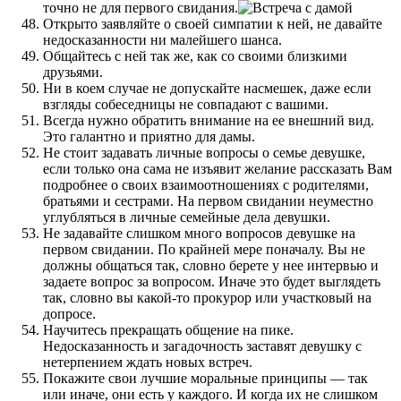
точно не для первого свидания.
Открыто заявляйте о своей симпатии к ней, не давайте
недосказанности ни малейшего шанса.
Общайтесь с ней так же, как со своими близкими
друзьями.
Ни в коем случае не допускайте насмешек, даже если
взгляды собеседницы не совпадают с вашими.
Всегда нужно обратить внимание на ее внешний вид.
Это галантно и приятно для дамы.
Не стоит задавать личные вопросы о семье девушке,
если только она сама не изъявит желание рассказать Вам
подробнее о своих взаимоотношениях с родителями,
братьями и сестрами. На первом свидании неуместно
углубляться в личные семейные дела девушки.
Не задавайте слишком много вопросов девушке на
первом свидании. По крайней мере поначалу. Вы не
должны общаться так, словно берете у нее интервью и
задаете вопрос за вопросом. Иначе это будет выглядеть
так, словно вы какой-то прокурор или участковый на
допросе.
Научитесь прекращать общение на пике.
Недосказанность и загадочность заставят девушку с
нетерпением ждать новых встреч.
Покажите свои лучшие моральные принципы — так
или иначе, они есть у каждого. И когда их не слишком