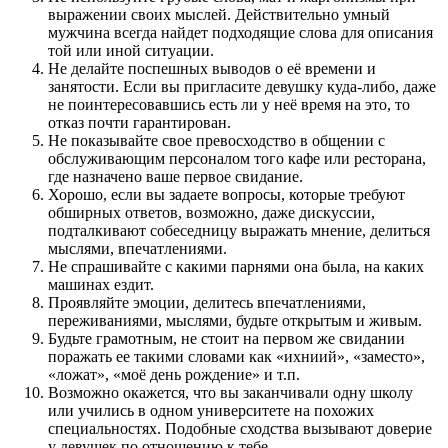
выражении своих мыслей. Действительно умный
мужчина всегда найдет подходящие слова для описания
той или иной ситуации.
Не делайте поспешных выводов о её времени и
занятости. Если вы пригласите девушку куда-либо, даже
не поинтересовавшись есть ли у неё время на это, то
отказ почти гарантирован.
Не показывайте свое превосходство в общении с
обслуживающим персоналом того кафе или ресторана,
где назначено ваше первое свидание.
Хорошо, если вы задаете вопросы, которые требуют
обширных ответов, возможно, даже дискуссии,
подталкивают собеседницу выражать мнение, делиться
мыслями, впечатлениями.
Не спрашивайте с какими парнями она была, на каких
машинах ездит.
Проявляйте эмоции, делитесь впечатлениями,
переживаниями, мыслями, будьте открытым и живым.
Будьте грамотным, не стоит на первом же свидании
поражать ее такими словами как «ихниий», «заместо»,
«ложат», «моё день рождение» и т.п.
Возможно окажется, что вы заканчивали одну школу
или учились в одном университете на похожих
специальностях. Подобные сходства вызывают доверие
у девушек по отношению к тебе.