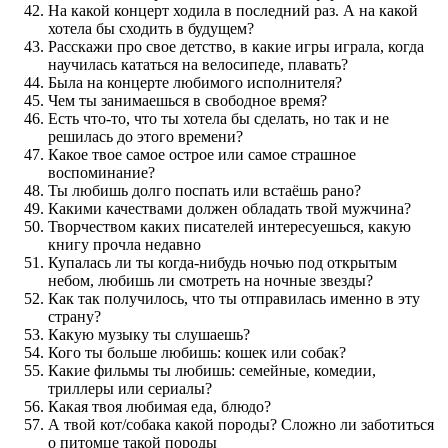
На какой концерт ходила в последний раз. А на какой
хотела бы сходить в будущем?
Расскажи про свое детство, в какие игры играла, когда
научилась кататься на велосипеде, плавать?
Была на концерте любимого исполнителя?
Чем ты занимаешься в свободное время?
Есть что-то, что ты хотела бы сделать, но так и не
решилась до этого времени?
Какое твое самое острое или самое страшное
воспоминание?
Ты любишь долго поспать или встаёшь рано?
Какими качествами должен обладать твой мужчина?
Творчеством каких писателей интересуешься, какую
книгу прочла недавно
Купалась ли ты когда-нибудь ночью под открытым
небом, любишь ли смотреть на ночные звезды?
Как так получилось, что ты отправилась именно в эту
страну?
Какую музыку ты слушаешь?
Кого ты больше любишь: кошек или собак?
Какие фильмы ты любишь: семейные, комедии,
триллеры или сериалы?
Какая твоя любимая еда, блюдо?
А твой кот/собака какой породы? Сложно ли заботиться
о питомце такой породы