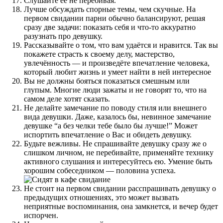
Слушайте ее не перебивая.
Лучше обсуждать спорные темы, чем скучные. На
первом свидании парни обычно балансируют, решая
сразу две задачи: показать себя и что-то аккуратно
разузнать про девушку.
Рассказывайте о том, что вам удаётся и нравится. Так вы
покажете страсть к своему делу, мастерство,
увлечённость — и произведёте впечатление человека,
который любит жизнь и умеет найти в ней интересное
Вы не должны бояться показаться смешным или
глупым. Многие люди зажаты и не говорят то, что на
самом деле хотят сказать.
Не делайте замечание по поводу стиля или внешнего
вида девушки. Даже, казалось бы, невинное замечание
девушке “а без челки тебе было бы лучше!” Может
испортить впечатление о Вас и обидеть девушку.
Будьте вежливы. Не спрашивайте девушку сразу же о
слишком личном, не перебивайте, применяйте технику
активного слушания и интересуйтесь ею. Умение быть
хорошим собеседником — половина успеха.
Не стоит на первом свидании расспрашивать девушку о
предыдущих отношениях, это может вызвать
неприятные воспоминания, она замкнется, и вечер будет
испорчен.