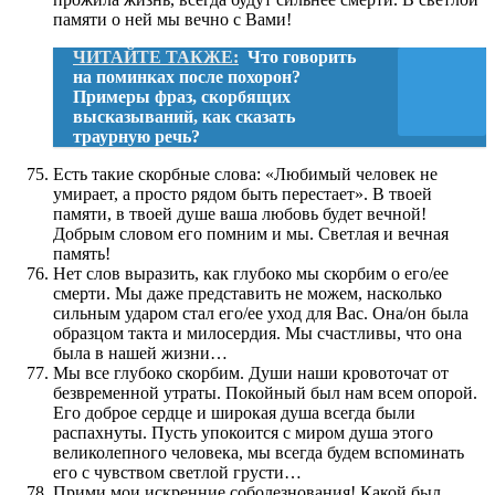
памяти о ней мы вечно с Вами!
ЧИТАЙТЕ ТАКЖЕ:
Что говорить
на поминках после похорон?
Примеры фраз, скорбящих
высказываний, как сказать
траурную речь?
Есть такие скорбные слова: «Любимый человек не
умирает, а просто рядом быть перестает». В твоей
памяти, в твоей душе ваша любовь будет вечной!
Добрым словом его помним и мы. Светлая и вечная
память!
Нет слов выразить, как глубоко мы скорбим о его/ее
смерти. Мы даже представить не можем, насколько
сильным ударом стал его/ее уход для Вас. Она/он была
образцом такта и милосердия. Мы счастливы, что она
была в нашей жизни…
Мы все глубоко скорбим. Души наши кровоточат от
безвременной утраты. Покойный был нам всем опорой.
Его доброе сердце и широкая душа всегда были
распахнуты. Пусть упокоится с миром душа этого
великолепного человека, мы всегда будем вспоминать
его с чувством светлой грусти…
Прими мои искренние соболезнования! Какой был