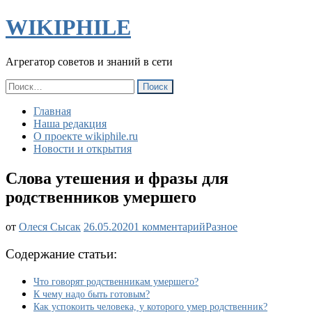
WIKIPHILE
Агрегатор советов и знаний в сети
Найти:
Главная
Наша редакция
О проекте wikiphile.ru
Новости и открытия
Слова утешения и фразы для
родственников умершего
к
от
Олеся Сысак
26.05.2020
1 комментарий
Разное
записи
Слова
Содержание статьи:
утешения
и
Что говорят родственникам умершего?
фразы
К чему надо быть готовым?
для
Как успокоить человека, у которого умер родственник?