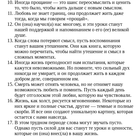
Иногда прощание — это шанс переосмыслить и ценить
то, что было, чтобы жить дальше с новым смыслом.
Любовь не знает границ, она продолжает жить даже
тогда, когда мы говорим «прощай».
Он (она) научил(а) нас многому, и эти уроки станут
нашей поддержкой и напоминанием о его (ее) великой
душе.
Когда слова потеряют смысл, пусть воспоминания
станут вашим утешением. Они как книга, которую
можно перечитать, чтобы найти утешение и смысл в
сложных моментах.
Иногда жизнь преподносит нам испытания, которые
кажутся невозможными. Но помните, что сильный дух
никогда не умирает, и он продолжает жить в каждом
добром деле, совершенном им.
Смерть может отнять человека, но не отнимет нашу
возможность любить и помнить. Пусть каждый день
будет отголоском этой любви, которую вы чувствовали.
Жизнь, как холст, рисуется мгновениями. Некоторые из
них яркие и полные счастья, другие — темные и полные
скорби. И все они создают уникальную картину, которая
остается с нами навсегда.
В этом трудном периоде слова могут звучать пусто.
Однако пусть силой для вас станут те уроки и ценности,
которые он (она) внес(ла) в вашу жизнь.