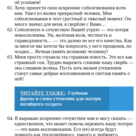
об усопшем!
Хочу принести свои искренние соболезнования всем
вам. Ушел из жизни прекрасный человек. Мои
соболезнования в этот грустный и тяжелый момент. Он
много значил для меня, я скорблю с Вами…
Соболезную и сочувствую Вашей утрате — эта потеря
невосполнима. Ум, железная воля, честность и
справедливость… — это далеко не все его качества. Как
за многое мы хотели бы попросить у него прощения, но
поздно… Вечная память великому человеку!
Меня просто глушила эта страшная новость. Это все как
страшный сон. Трудно выразить словами нашу скорбь —
она слишком велика. Пусть хоть малым утешением
станут самые добрые воспоминания и светлая память о
ней!
ЧИТАЙТЕ ТАКЖЕ:
Глубокие
фразы и слова утешения для матери
погибшего солдата
Я выражаю искреннее сочувствие вам и могу сказать —
единственное, что может помочь пережить вашу потерю
— это ваши воспоминания. Его (ее) всегда будут
помнить как трудолюбивого, умного и любящего