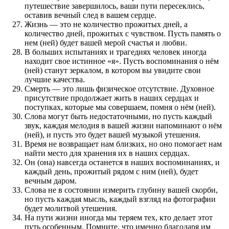
путешествие завершилось, ваши пути пересеклись,
оставив вечный след в вашем сердце.
Жизнь — это не количество прожитых дней, а
количество дней, прожитых с чувством. Пусть память о
нем (ней) будет вашей мерой счастья и любви.
В больших испытаниях и трагедиях человек иногда
находит свое истинное «я». Пусть воспоминания о нём
(ней) станут зеркалом, в котором вы увидите свои
лучшие качества.
Смерть — это лишь физическое отсутствие. Духовное
присутствие продолжает жить в наших сердцах и
поступках, которые мы совершаем, помня о нём (ней).
Слова могут быть недостаточными, но пусть каждый
звук, каждая мелодия в вашей жизни напоминают о нём
(ней), и пусть это будет вашей музыкой утешения.
Время не возвращает нам близких, но оно помогает нам
найти место для хранения их в наших сердцах.
Он (она) навсегда останется в наших воспоминаниях, и
каждый день, прожитый рядом с ним (ней), будет
вечным даром.
Слова не в состоянии измерить глубину вашей скорби,
но пусть каждая мысль, каждый взгляд на фотографии
будет молитвой утешения.
На пути жизни иногда мы теряем тех, кто делает этот
путь особенным. Помните, что именно благодаря им