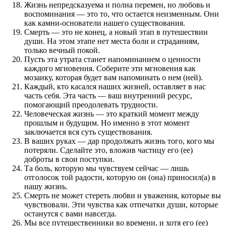
Жизнь непредсказуема и полна перемен, но любовь и
воспоминания — это то, что остается неизменным. Они
как камни-основатели нашего существования.
Смерть — это не конец, а новый этап в путешествии
души. На этом этапе нет места боли и страданиям,
только вечный покой.
Пусть эта утрата станет напоминанием о ценности
каждого мгновения. Соберите эти мгновения как
мозаику, которая будет вам напоминать о нем (ней).
Каждый, кто касался наших жизней, оставляет в нас
часть себя. Эта часть — ваш внутренний ресурс,
помогающий преодолевать трудности.
Человеческая жизнь — это краткий момент между
прошлым и будущим. Но именно в этот момент
заключается вся суть существования.
В ваших руках — дар продолжать жизнь того, кого мы
потеряли. Сделайте это, вложив частицу его (ее)
доброты в свои поступки.
Та боль, которую мы чувствуем сейчас — лишь
отголосок той радости, которую он (она) приносил(а) в
нашу жизнь.
Смерть не может стереть любви и уважения, которые вы
чувствовали. Эти чувства как отпечатки души, которые
останутся с вами навсегда.
Мы все путешественники во времени, и хотя его (ее)