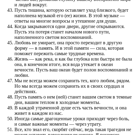
и людей вокруг.
Пусть тишина, которую оставляет уход близкого, будет
наполнена музыкой его (ее) жизни. В этой музыке —
ответы на многие вопросы и утешение для души.
Когда закрываются одни двери, другие открываются.
Пусть эта потеря станет началом нового пути,
наполненного светом воспоминаний.
Любовь не умирает, она просто переходит в другую
форму — в память. И в этой памяти — сила, которая
поможет пережить самые трудные времена.
Жизнь — как река, и как бы глубока или быстра не была
она, в конечном итоге, вся вода утекает в океан
вечности. Пусть ваш океан будет полон воспоминаний и
любви.
Мы не всегда можем сохранить тех, кого любим, рядом.
Но мы всегда можем сохранить их в своих сердцах и
действиях.
Пусть память о нем (ней) станет вашим светом в темные
дни, вашим теплом в холодные моменты.
В каждой утраченной душе есть часть вечности, и она
живет в каждом из нас.
Иногда самые драгоценные уроки приходят через боль,
и самые важные моменты — через утрату.
Все, кто знал его, скорбят сейчас, ведь такая трагедия не
может оставить равнодушным никого. Я понимаю,