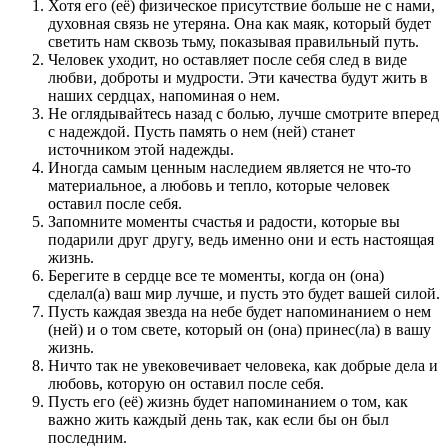
Хотя его (её) физическое присутствие больше не с нами,
духовная связь не утеряна. Она как маяк, который будет
светить нам сквозь тьму, показывая правильный путь.
Человек уходит, но оставляет после себя след в виде
любви, доброты и мудрости. Эти качества будут жить в
наших сердцах, напоминая о нем.
Не оглядывайтесь назад с болью, лучше смотрите вперед
с надеждой. Пусть память о нем (ней) станет
источником этой надежды.
Иногда самым ценным наследием является не что-то
материальное, а любовь и тепло, которые человек
оставил после себя.
Запомните моменты счастья и радости, которые вы
подарили друг другу, ведь именно они и есть настоящая
жизнь.
Берегите в сердце все те моменты, когда он (она)
сделал(а) ваш мир лучше, и пусть это будет вашей силой.
Пусть каждая звезда на небе будет напоминанием о нем
(ней) и о том свете, который он (она) принес(ла) в вашу
жизнь.
Ничто так не увековечивает человека, как добрые дела и
любовь, которую он оставил после себя.
Пусть его (её) жизнь будет напоминанием о том, как
важно жить каждый день так, как если бы он был
последним.