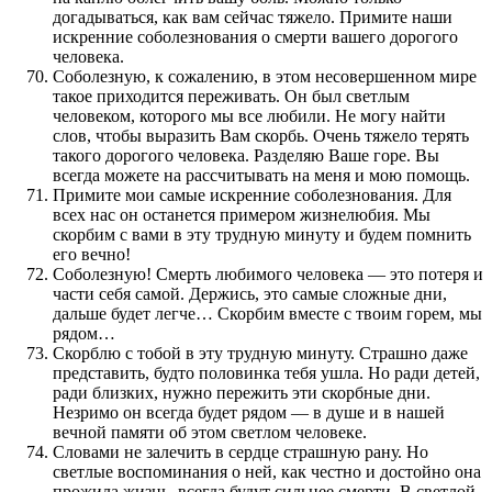
догадываться, как вам сейчас тяжело. Примите наши
искренние соболезнования о смерти вашего дорогого
человека.
Соболезную, к сожалению, в этом несовершенном мире
такое приходится переживать. Он был светлым
человеком, которого мы все любили. Не могу найти
слов, чтобы выразить Вам скорбь. Очень тяжело терять
такого дорогого человека. Разделяю Ваше горе. Вы
всегда можете на рассчитывать на меня и мою помощь.
Примите мои самые искренние соболезнования. Для
всех нас он останется примером жизнелюбия. Мы
скорбим с вами в эту трудную минуту и будем помнить
его вечно!
Соболезную! Смерть любимого человека — это потеря и
части себя самой. Держись, это самые сложные дни,
дальше будет легче… Скорбим вместе с твоим горем, мы
рядом…
Скорблю с тобой в эту трудную минуту. Страшно даже
представить, будто половинка тебя ушла. Но ради детей,
ради близких, нужно пережить эти скорбные дни.
Незримо он всегда будет рядом — в душе и в нашей
вечной памяти об этом светлом человеке.
Словами не залечить в сердце страшную рану. Но
светлые воспоминания о ней, как честно и достойно она
прожила жизнь, всегда будут сильнее смерти. В светлой