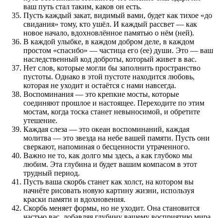
ваш путь стал таким, каков он есть.
Пусть каждый закат, видимый вами, будет как тихое «до
свидания» тому, кто ушёл. И каждый рассвет — как
новое начало, вдохновлённое памятью о нём (ней).
В каждой улыбке, в каждом добром деле, в каждом
простом «спасибо» — частица его (ее) души. Это — ваш
наследственный код доброты, который живет в вас.
Нет слов, которые могли бы заполнить пространство
пустоты. Однако в этой пустоте находится любовь,
которая не уходит и остаётся с нами навсегда.
Воспоминания — это крепкие мосты, которые
соединяют прошлое и настоящее. Переходите по этим
мостам, когда тоска станет невыносимой, и обретите
утешение.
Каждая слеза — это океан воспоминаний, каждая
молитва — это звезда на небе вашей памяти. Пусть они
сверкают, напоминая о бесценности утраченного.
Важно не то, как долго мы здесь, а как глубоко мы
любим. Эта глубина и будет вашим компасом в этот
трудный период.
Пусть ваша скорбь станет как холст, на котором вы
начнёте рисовать новую картину жизни, используя
краски памяти и вдохновения.
Скорбь меняет формы, но не уходит. Она становится
частью вас, добавляя глубину вашему восприятию мира