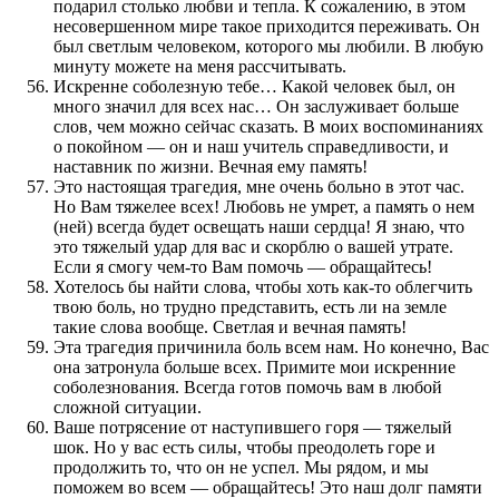
подарил столько любви и тепла. К сожалению, в этом
несовершенном мире такое приходится переживать. Он
был светлым человеком, которого мы любили. В любую
минуту можете на меня рассчитывать.
Искренне соболезную тебе… Какой человек был, он
много значил для всех нас… Он заслуживает больше
слов, чем можно сейчас сказать. В моих воспоминаниях
о покойном — он и наш учитель справедливости, и
наставник по жизни. Вечная ему память!
Это настоящая трагедия, мне очень больно в этот час.
Но Вам тяжелее всех! Любовь не умрет, а память о нем
(ней) всегда будет освещать наши сердца! Я знаю, что
это тяжелый удар для вас и скорблю о вашей утрате.
Если я смогу чем-то Вам помочь — обращайтесь!
Хотелось бы найти слова, чтобы хоть как-то облегчить
твою боль, но трудно представить, есть ли на земле
такие слова вообще. Светлая и вечная память!
Эта трагедия причинила боль всем нам. Но конечно, Вас
она затронула больше всех. Примите мои искренние
соболезнования. Всегда готов помочь вам в любой
сложной ситуации.
Ваше потрясение от наступившего горя — тяжелый
шок. Но у вас есть силы, чтобы преодолеть горе и
продолжить то, что он не успел. Мы рядом, и мы
поможем во всем — обращайтесь! Это наш долг памяти