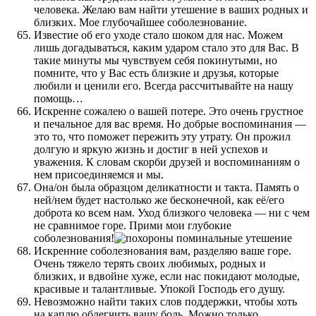
человека. Желаю вам найти утешение в ваших родных и
близких. Мое глубочайшее соболезнование.
Известие об его уходе стало шоком для нас. Можем
лишь догадываться, каким ударом стало это для Вас. В
такие минуты мы чувствуем себя покинутыми, но
помните, что у Вас есть близкие и друзья, которые
любили и ценили его. Всегда рассчитывайте на нашу
помощь…
Искренне сожалею о вашей потере. Это очень грустное
и печальное для вас время. Но добрые воспоминания —
это то, что поможет пережить эту утрату. Он прожил
долгую и яркую жизнь и достиг в ней успехов и
уважения. К словам скорби друзей и воспоминаниям о
нем присоединяемся и мы.
Она/он была образцом деликатности и такта. Память о
ней/нем будет настолько же бесконечной, как её/его
доброта ко всем нам. Уход близкого человека — ни с чем
не сравнимое горе. Прими мои глубокие
соболезнования!
Искренние соболезнования вам, разделяю ваше горе.
Очень тяжело терять своих любимых, родных и
близких, и вдвойне хуже, если нас покидают молодые,
красивые и талантливые. Упокой Господь его душу.
Невозможно найти таких слов поддержки, чтобы хоть
на каплю облегчить вашу боль. Можно только