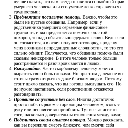
лучше сказать, что вам всегда нравился спокойный нрав
умершего человека или его умение легко справляться с
трудностями;
Предложите посильную помощь.
Важно, чтобы это
были не пустые обещания. Например, если у
родственника умершего серьезные финансовые
трудности, и вы предлагается помочь с оплатой
похорон, то надо обязательно сдержать слово. Ведь если
он согласится, а в ответ получит отговорку, вроде «у
меня возникли непредвиденные сложности», то это его
сильно обидит. Получается, что обещания помочь были
сказаны неискренне. В итоге человек только больше
расстраивается и разочаровывается в людях;
Выслушайте
. Часто скорбящему человеку хочется
выразить свою боль словами. Но при этом далеко не все
готовы сразу открыться даже близким людям. Поэтому
стоит прямо сказать, что вы готовы выслушать его. Но
не нужно настаивать, если родственник откажется
разговаривать;
Проявите сочувствие без слов
. Иногда достаточно
просто побыть рядом с горюющим человеком, взять за
руку или ненавязчиво приобнять. Тут все зависит от
того, насколько доверительны отношения между вами;
Поделитесь своим опытом потери
. Можно рассказать,
как вы пережили смерть близкого, чем смогли себя