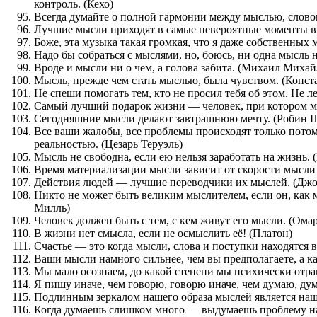
контроль. (Кехо)
Всегда думайте о полной гармонии между мыслью, словом 
Лучшие мысли приходят в самые невероятные моменты вр
Боже, эта музыка такая громкая, что я даже собственных
Надо бы собраться с мыслями, но, боюсь, ни одна мысль 
Вроде и мысли ни о чем, а голова забита. (Михаил Миха
Мысль, прежде чем стать мыслью, была чувством. (Конс
Не спеши помогать тем, кто не просил тебя об этом. Не ле
Самый лучший подарок жизни — человек, при котором м
Сегодняшние мысли делают завтрашнюю мечту. (Робин 
Все ваши жалобы, все проблемы происходят только потом
реальностью. (Цезарь Теруэль)
Мысль не свободна, если ею нельзя заработать на жизнь. (
Время материализации мысли зависит от скорости мысли
Действия людей — лучшие переводчики их мыслей. (Джо
Никто не может быть великим мыслителем, если он, как м
Милль)
Человек должен быть с тем, с кем живут его мысли. (Ома
В жизни нет смысла, если не осмыслить её! (Платон)
Счастье — это когда мысли, слова и поступки находятся 
Ваши мысли намного сильнее, чем вы предполагаете, а к
Мы мало осознаем, до какой степени мы психически отр
Я пишу иначе, чем говорю, говорю иначе, чем думаю, дум
Подлинным зеркалом нашего образа мыслей является наш
Когда думаешь слишком много — выдумаешь проблему на п