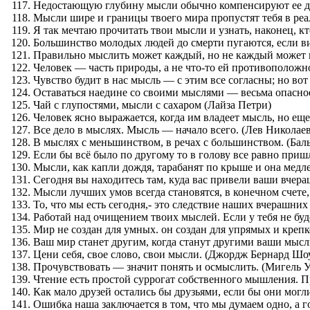
Недостающую глубину мысли обычно компенсируют ее д
Мысли шире и границы твоего мира пропустят тебя в реа
Я так мечтаю прочитать твои мысли и узнать, наконец, кто
Большинство молодых людей до смерти пугаются, если ви
Правильно мыслить может каждый, но не каждый может п
Человек — часть природы, а не что-то ей противоположно
Чувство будит в нас мысль — с этим все согласны; но вот 
Оставаться наедине со своими мыслями — весьма опасное
Чай с глупостями, мысли с сахаром (Лайза Петри)
Человек ясно выражается, когда им владеет мысль, но еще
Все дело в мыслях. Мысль — начало всего. (Лев Николае
В мыслях с меньшинством, в речах с большинством. (Баль
Если бы всё было по другому то в голову все равно приш
Мысли, как капли дождя, тарабанят по крыше и она медл
Сегодня вы находитесь там, куда вас привели ваши вчера
Мысли лучших умов всегда становятся, в конечном счете
То, что мы есть сегодня,- это следствие наших вчерашни
‎Работай над очищением твоих мыслей. Если у тебя не бу
Мир не создан для умных. он создан для упрямых и креп
Ваш мир станет другим, когда станут другими ваши мысл
Цени себя, свое слово, свои мысли. (Джордж Бернард Шо
Прочувствовать — значит понять и осмыслить. (Мигель 
Чтение есть простой суррогат собственного мышления. 
Как мало друзей остались бы друзьями, если бы они могл
Ошибка наша заключается в том, что мы думаем одно, а г