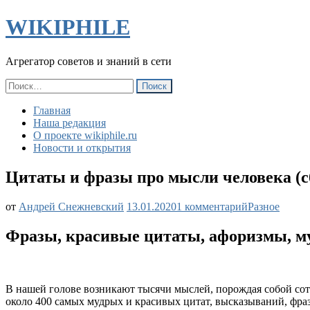
WIKIPHILE
Агрегатор советов и знаний в сети
Найти:
Главная
Наша редакция
О проекте wikiphile.ru
Новости и открытия
Цитаты и фразы про мысли человека (с
к
от
Андрей Снежневский
13.01.2020
1 комментарий
Разное
записи
Цитаты
Фразы, красивые цитаты, афоризмы, м
и
фразы
про
мысли
В нашей голове возникают тысячи мыслей, порождая собой со
человека
около 400 самых мудрых и красивых цитат, высказываний, фраз
(сборник)