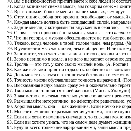
Вы с неизбежностью притягиваете к себе людей и обстоя
Когда возникает свежая мысль, мы говорим себе: «Понятно
Враг занимает больше места в наших мыслях, чем друг —
Отсутствие свободного времени освобождает от мыслей о
Каждая мысль должна быть созидающей силой, направлен
Задние мысли, с которыми ты впускаешь в себя зло, — это
Слова — это произнесённая мысль, мысль — это
непроиз
Что ни говори, а музыка обесценивается не так быстро, 
Тяжело, когда человек в твоей голове чаще, чем рядом. (Ч
В уединении мы счастливей, чем в обществе. И не потом
Запомните, что счастье не зависит от того, кто вы и что 
Зерно невидимо в земле, а из него вырастает огромное д
Тролль — это тот, у кого своих мыслей ноль. (А. Ростан)
Как же всё-таки приятно отдыхать, особенно от своих мы
День может начаться и закончиться без звонка и смс от ме
Точность мысли обуславливает точность выражений. (Гю
Высказанная вслух мысль сразу же и окончательно теряет 
Твои мысли становятся твоей жизнью. (Мигель Унамуно)
Знакомство с мыслями светлых умов составляет превосхо
Размышляйте неторопливо, но действуйте решительно, ус
Хорошая мысль, она — как женщина. Если ночью не обрати
Мы считаем лишь те размышления умными, что не глупее
Если вы хотите изменить ситуацию, то сначала нужно из
Если вы хотите узнать, что на самом деле думает женщина
Будучи всего только декларированными, ваши мысли пре