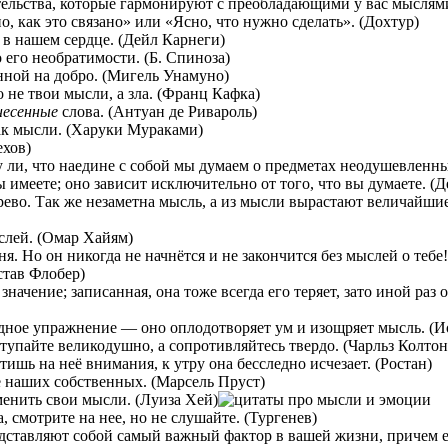
тельства, которые гармонируют с преобладающими у вас мыслями
, как это связано» или «Ясно, что нужно сделать». (Дохтур)
 в нашем сердце. (Дейл Карнеги)
 его необратимости. (Б. Спиноза)
ной на добро. (Мигель Унамуно)
 не твои мысли, а зла. (Франц Кафка)
несенные
слова. (Антуан де Ривароль)
как мысли. (Харуки Мураками)
ехов)
у ли, что наедине с собой мы думаем о предметах неодушевленн
вы имеете; оно зависит исключительно от того, что вы думаете. (
ерево. Так же незаметна мысль, а из мысли вырастают величайши
слей. (Омар Хайям)
ня. Но он никогда не начнётся и не закончится без мыслей о тебе
став Флобер)
значение; записанная, она тоже всегда его теряет, зато иной раз
дное упражнение — оно оплодотворяет ум и изощряет мысль. (И
тупайте великодушно, а сопротивляйтесь твердо. (Чарльз Колтон
шь на неё внимания, к утру она бесследно исчезает. (Ростан)
 наших собственных. (Марсель Пруст)
менить свои мысли. (Луиза Хей)
, смотрите на нее, но не слушайте. (Тургенев)
дставляют собой самый важный фактор в вашей жизни, причем 