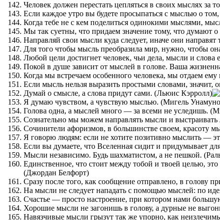
Человек должен перестать цепляться в своих мыслях за то
Если каждое утро вы будете просыпаться с мыслью о том, 
Когда тебе не с кем поделиться одинокими мыслями, мыс
Мы так суетны, что придаем значение тому, что думают 
Направляй свои мысли куда следует, иначе они направят те
Для того чтобы мысль преобразила мир, нужно, чтобы она
Любой цели достигнет человек, чьи дела, мысли и слова
Покой в душе зависит от мыслей в голове. Ваша жизненна
Когда мы встречаем особенного человека, мы отдаем ему в
Если мысль нельзя выразить простыми словами, значит, о
Думай о смысле, а слова придут сами. (Льюис Кэрролл)
Я думаю чувством, а чувствую мыслью. (Мигель Унамуно
Голова одна, а мыслей много — за всеми не уследишь. (
Сознательно мы можем направлять мысли и выстраивать 
Сочинители афоризмов, в большинстве своем, красоту м
Я говорю людям: если не хотите позитивно мыслить — это 
Если вы думаете, что Вселенная сидит и придумывает для
Мысли независимо. Будь шахматистом, а не пешкой. (Рал
Единственное, что стоит между тобой и твоей целью, это
(Джордан Белфорт)
Сразу после того, как сообщение отправлено, в голову п
На мысли не следует нападать с помощью мыслей: по идея
Счастье — просто настроение, при котором нами большу
Хорошие мысли не загонишь в голову, а дурные не выго
Навязчивые мысли грызут так же упорно, как неизлечимы