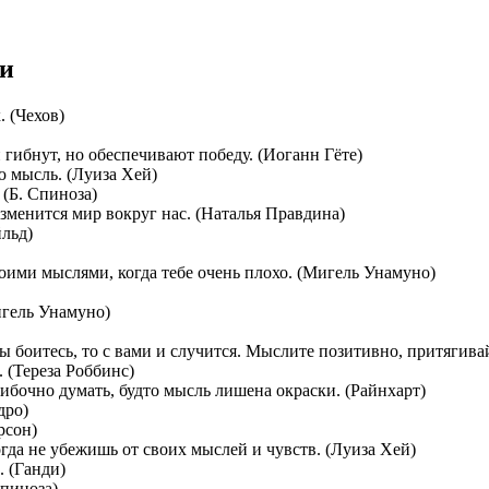
ли
 (Чехов)
гибнут, но обеспечивают победу. (Иоганн Гёте)
 мысль. (Луиза Хей)
 (Б. Спиноза)
изменится мир вокруг нас. (Наталья Правдина)
йльд)
воими мыслями, когда тебе очень плохо. (Мигель Унамуно)
игель Унамуно)
 боитесь, то с вами и случится. Мыслите позитивно, притягивай
 (Тереза Роббинс)
ибочно думать, будто мысль лишена окраски. (Райнхарт)
дро)
рсон)
гда не убежишь от своих мыслей и чувств. (Луиза Хей)
 (Ганди)
Спиноза)