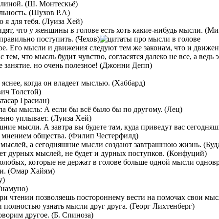
линой. (Ш. Монтескьё)
льность. (Шухов Р.А)
 я для тебя. (Луиза Хей)
дят, что у женщины в голове есть хоть какие-нибудь мысли. (М
равильно поступить. (Чехов)
е. Его мысли и движения следуют тем же законам, что и движен
с тем, что мысль будит чувство, согласятся далеко не все, а вед
 занятие. но очень полезное! (Джонни Депп)
 яснее, когда он владеет мыслью. (Хаббард)
вич Толстой)
тасар Грасиан)
ла бы мысль: А если бы всё было бы по другому. (Лец)
енно уплывает. (Луиза Хей)
шние мысли. А завтра вы будете там, куда приведут вас сегодняш
, мнением общества. (Филип Честерфилд)
х мыслей, а сегодняшние мысли создают завтрашнюю жизнь. (Буд
дет дурных мыслей, не будет и дурных поступков. (Конфуций)
колобых, которые не держат в голове больше одной мысли однов
и. (Омар Хайям)
у)
Унамуно)
При чтении позволяешь постороннему вести на помочах свои мыс
и полностью узнать мысли друг друга. (Георг Лихтенберг)
оворим другое. (Б. Спиноза)