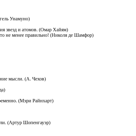
игель Унамуно)
ия звезд и атомов. (Омар Хайям)
ь это не менее правильно! (Николя де Шамфор)
ние мысли. (А. Чехов)
да)
ременно. (Мэри Райнхарт)
ли. (Артур Шопенгауэр)