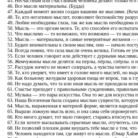
Несчастным или счастливым человека делают только его 
Все мысли материальны. (Будда)
Каждый момент жизни создан вашими же мыслями. (Кехо
Те, кто негативно мыслит, позволяют беспокойству разру
Любви необходимы глаза, так же как мысли необходима п
Мысль — это оргазм мозга. Те, кто способен его испыта
Что мыслимо — то возможно, что возможно — то мыслим
Мысль — материальна, и самые невероятные желания — 
Будьте внимательны к своим мыслям, они — начало посту
Всегда помни, что сила мысли очень велика. Готовь ее у
Если человек говорит или действует с дурными мыслями, 
Жемчужины мысли делятся: на перлы, пёрлы, спёрлы. и н
Рассудок ничего не может созерцать, а чувства ничего н
Те, кто уверяет, что имеет в голове много мыслей, но вы
Как больному желудком здоровая пища не впрок, так и г
Не надо думать, что та или иная мысль не приходила вел
Счастье приходит с правильными суждениями, правильны
Музыка — это пары искусства. Она то же для искусства п
Наша Вселенная была создана мыслью сущности, котору
Мысль, выраженная в матерной форме, является народной
Вырази ложную мысль ясно, и она сама себя опровергнет.
Кто много думает, тот мало говорит, стараясь втиснуть 
Если хотите высказывать серьезные мысли, отучитесь, спе
Не позволяй плохим дням внушать тебе мысли о том, что
Человек находится там, где живут его мысли. (Омар Хайя