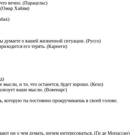
что вечно. (Парацельс)
. (Омар Хайям)
нбах)
вы думаете о вашей жизненной ситуации. (Руссо)
риходится его терять. (Карнеги)
д)
мысли, и то, что останется, будет хорошо. (Кехо)
еализует ваши мысли. (Вовенарг)
ь, которую ты постоянно прокручиваешь в своей голове.
ют ни о чем думать, ничем интересоваться. (Ги де Мопассан)