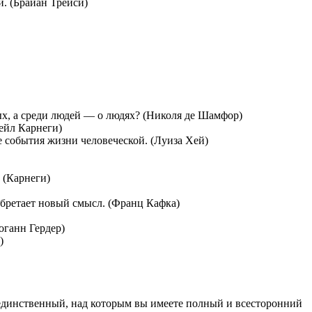
. (Брайан Трейси)
ых, а среди людей — о людях? (Николя де Шамфор)
Дейл Карнеги)
е события жизни человеческой. (Луиза Хей)
! (Карнеги)
 обретает новый смысл. (Франц Кафка)
оганн Гердер)
)
единственный, над которым вы имеете полный и всесторонний