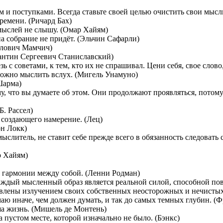
и поступками. Всегда ставьте своей целью очистить свои мысли
емени. (Ричард Бах)
 мыслей не слышу. (Омар Хайям)
на собрание не придёт. (Эльчин Сафарли)
йлович Мамчич)
тантин Сергеевич Станиславский)
зь с советами, к тем, кто их не спрашивал. Цени себя, свое слово
ожно мыслить вслух. (Мигель Унамуно)
Шарма)
у, что вы думаете об этом. Они продолжают проявляться, потом
Б. Рассел)
 создающего намерение. (Лец)
н Локк)
ыслитель, не ставит себе прежде всего в обязанность следовать 
р Хайям)
в гармонии между собой. (Ленни Родман)
аждый мысленный образ является реальной силой, способной пов
авлены излучением своих собственных неосторожных и нечисты
аю иначе, чем должен думать, и так до самых темных глубин. (
а жизнь. (Мишель де Монтень)
устом месте, которой изначально не было. (Бэнкс)