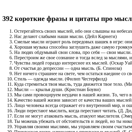
392 короткие фразы и цитаты про мыс
Остерегайтесь своих мыслей, ибо они слышны на небесах.
Нас делают слабыми наши мысли. (Дейл Карнеги)
Смелые мысли играют роль передовых шашек в игре: они 
Хорошая музыка способна заглушить даже самую громкую
На людях обдумывай свои слова, про себя — свои мысли.
Перестроим же свое сознание и тогда вслед за мыслями, 
Чувства людей гораздо интереснее их мыслей. (Оскар Уа
От счастья до депрессии — одна мысль. (Б. Спиноза)
Нет ничего страшнее на свете, чем остаться наедине со с
Стиль — одежда мысли. (Филип Честерфилд)
Куда стремиться твоя мысль, туда движется твое тело. (М
Мысли — крылья души. (Кристиан Боуви)
Мы сами провоцируем неудачи в нашей жизни. То, чего вы
Качество вашей жизни зависит от качества ваших мыслей.
Лицо человека всегда отражает его внутренний мир, и ош
Люди перестают мыслить, когда перестают читать. (Д. Ди
Если не могут атаковать мысль, атакуют мыслителя. (Эме
Ты можешь убежать от обстоятельств и людей, но ты нико
Управляя своими мыслями, мы управляем своим счастьем.
Прекрасная жизнь начинается с прекрасных мыслей. (Б. 