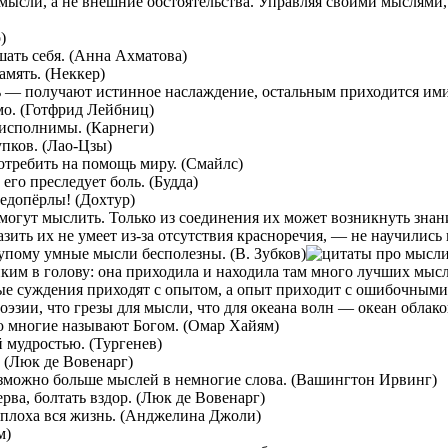
мысли, а не внешние обстоятельства. Управляя своими мыслями
)
шать себя. (Анна Ахматова)
амять. (Неккер)
ть — получают истинное наслаждение, остальным приходится им
о. (Готфрид Лейбниц)
исполнимы. (Карнеги)
пков. (Лао-Цзы)
потребить на помощь миру. (Смайлс)
его преследует боль. (Будда)
едопёрлы! (Дохтур)
е могут мыслить. Только из соединения их может возникнуть зна
разить их не умеет из-за отсутствия красноречия, — не научилис
лупому умные мысли бесполезны. (В. Зубков)
иким в голову: она приходила и находила там много лучших мысле
е суждения приходят с опытом, а опыт приходит с ошибочными
оэзии, что грезы для мысли, что для океана волн — океан облако
ю многие называют Богом. (Омар Хайям)
 мудростью. (Тургенев)
 (Люк де Вовенарг)
возможно больше мыслей в немногие слова. (Вашингтон Ирвинг)
рва, болтать вздор. (Люк де Вовенарг)
 плоха вся жизнь. (Анджелина Джоли)
м)