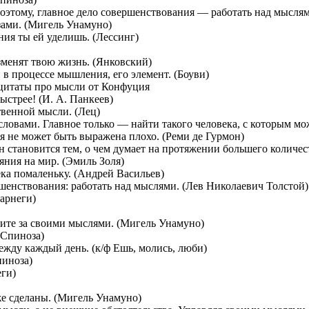
этому, главное дело совершенствования — работать над мыслям
зами. (Мигель Унамуно)
ия ты ей уделишь. (Лессинг)
зменят твою жизнь. (Янковский)
 процессе мышления, его элемент. (Боуви)
ыстрее! (И. А. Панкеев)
твенной мысли. (Лец)
 словами. Главное только — найти такого человека, с которым мо
 не может быть выражена плохо. (Реми де Гурмон)
становится тем, о чем думает на протяжении большего количес
яния на мир. (Эмиль Золя)
ка помаленьку. (Андрей Васильев)
шенствования: работать над мыслями. (Лев Николаевич Толстой)
арнеги)
дите за своими мыслями. (Мигель Унамуно)
 Спиноза)
ежду каждый день. (к/ф Ешь, молись, люби)
пиноза)
еги)
же сделаны. (Мигель Унамуно)