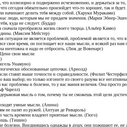
, что иллюзорно и подвержено исчезновению, и держаться за то, 
что сегодня обязательно произойдет что-то хорошее, так и будет
ли начинают делить тебя между собой. (Харуки Мураками)
о нас люди, которым мы не придаем значения. (Мария Эбнер-Эше
бя, куда не следует. (Будда)
 сначала преобразила жизнь своего творца. (Альбер Камю)
 едины. (Максим Мейстер)
я ситуация не является проблемой, проблемой является то, что 
се свое время, он поглощает все наши мысли, и всякий раз нам п
на ничтожна и надо ее отбросить. (Люк де Вовенарг)
)
Мигель Унамуно)
логически обоснованные цепочки. (Арнолд)
ысли ставят выше точности и справедливости. (Филип Честерфил
ваш выбор; но только изгоните из своего разума все негативные 
 вас проблемы и болезни, то у вас мания величия. Она просто р
ьф Чарелл)
 дерьмовая мысль о том, почему ты не сможешь этой цели достич
риходят умные мысли. (Анина)
м не палят из ружей. (Антуан де Ривароль)
ю часть времени владеют приятные мысли. (Гюго)
нишь. (Тишин)
е болезни. Внедрившись однажды в душу, они пожирают ее, не да