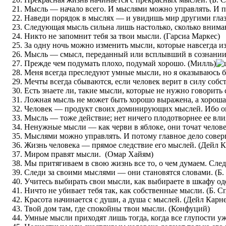
Мысль — начало всего. И мыслями можно управлять. И по
Наведи порядок в мыслях — и увидишь мир другими гла
Следующая мысль сильна лишь настолько, сколько вниман
Никто не запомнит тебя за твои мысли. (Гарсиа Маркес)
За одну ночь можно изменить мысли, которые навсегда и
Мысль — смысл, переданный или всплывший в сознании в
Прежде чем подумать плохо, подумай хорошо. (Милль)
Меня всегда преследуют умные мысли, но я оказываюсь б
Мечты всегда сбываются, если человек верит в силу собс
Есть знаете ли, такие мысли, которые не нужно говорить
Ложная мысль не может быть хорошо выражена, а хорошая
Человек — продукт своих доминирующих мыслей. Ибо он 
Мысль — тоже действие; нет ничего плодотворнее ее вли
Ненужные мысли — как черви в яблоке, они точат челове
Мыслями можно управлять. И потому главное дело совер
Жизнь человека — прямое следствие его мыслей. (Дейл К
Миром правят мысли. (Омар Хайям)
Мы притягиваем в свою жизнь все то, о чем думаем. Сле
Следи за своими мыслями — они становятся словами. (Б.
Учитесь выбирать свои мысли, как выбираете в шкафу од
Ничто не убивает тебя так, как собственные мысли. (Б. С
Красота начинается с души, а душа с мыслей. (Дейл Карн
Твой дом там, где спокойны твои мысли. (Конфуций)
Умные мысли приходят лишь тогда, когда все глупости у