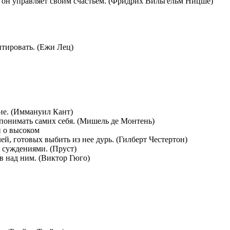
, он управляет своим счастьем. (Фридрих Вильгельм Ницше)
итировать. (Ежи Лец)
ние. (Иммануил Кант)
ь понимать самих себя. (Мишель де Монтень)
й, готовых выбить из нее дурь. (Гилберт Честертон)
 суждениями. (Пруст)
в над ним. (Виктор Гюго)