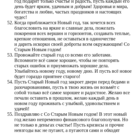
год подарит только счастье и радость, пусть каждый его
день будет ярким, удачным и добрым! Здоровья и мира,
богатства и любви, частых праздников и настоящих
чудес!
Когда приближается Новый год, так хочется всех
благословить на яркие и славные дела, пожелать
покорения всех вершин и горизонтов, создавать теплые,
крепкие отношения, не оставаться в одиночестве
и дарить искорки своей доброты всем окружающим! Со
Старым Новым годом!
Провожайте старый год со всеми его заботами.
Вспомните всё самое хорошее, чтобы не повторять
старых ошибок и приумножать хорошие дела.
Улыбайтесь новому году, новому дню. И пусть всё новое
будет гораздо приятнее старого!
Пусть Старый Новый год закроет двери перед бедами и
разочарованиями, пусть в твою жизнь он возьмёт с
собой только всё самое хорошее и радостное. Желаю все
печали оставить в прошлом, желаю каждый день в
новом году проживать с улыбкой, удовольствием и
удачей!
Поздравляю с Со Старым Новым годом! В этот новый
год желаю непременно финансового благополучия. Но
не только в деньгах счастье! Пусть кризисы и прочие
невзгоды вас не пугают, а пугаются сами и обходят