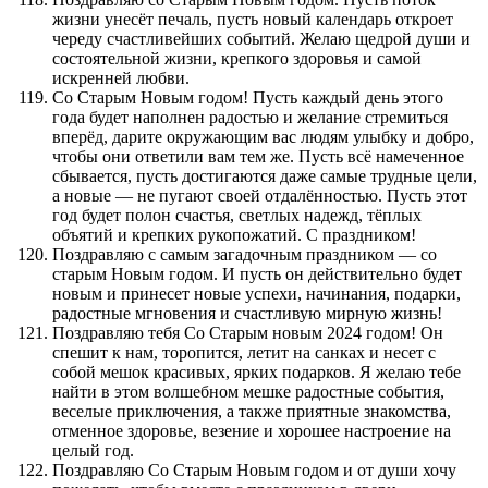
жизни унесёт печаль, пусть новый календарь откроет
череду счастливейших событий. Желаю щедрой души и
состоятельной жизни, крепкого здоровья и самой
искренней любви.
Со Старым Новым годом! Пусть каждый день этого
года будет наполнен радостью и желание стремиться
вперёд, дарите окружающим вас людям улыбку и добро,
чтобы они ответили вам тем же. Пусть всё намеченное
сбывается, пусть достигаются даже самые трудные цели,
а новые — не пугают своей отдалённостью. Пусть этот
год будет полон счастья, светлых надежд, тёплых
объятий и крепких рукопожатий. С праздником!
Поздравляю с самым загадочным праздником — со
старым Новым годом. И пусть он действительно будет
новым и принесет новые успехи, начинания, подарки,
радостные мгновения и счастливую мирную жизнь!
Поздравляю тебя Со Старым новым 2024 годом! Он
спешит к нам, торопится, летит на санках и несет с
собой мешок красивых, ярких подарков. Я желаю тебе
найти в этом волшебном мешке радостные события,
веселые приключения, а также приятные знакомства,
отменное здоровье, везение и хорошее настроение на
целый год.
Поздравляю Со Старым Новым годом и от души хочу