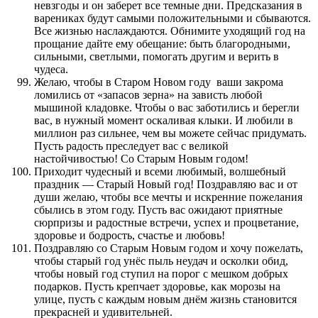
невзгоды и он заберет все темные дни. Предсказания в
варениках будут самыми положительными и сбываются.
Все жизнью наслаждаются. Обнимите уходящий год на
прощание дайте ему обещание: быть благородными,
сильными, светлыми, помогать другим и верить в
чудеса.
Желаю, чтобы в Старом Новом году ваши закрома
ломились от «запасов зерна» на зависть любой
мышиной кладовке. Чтобы о вас заботились и берегли
вас, в нужный момент оскаливая клыки. И любили в
миллион раз сильнее, чем вы можете сейчас придумать.
Пусть радость преследует вас с великой
настойчивостью! Со Старым Новым годом!
Приходит чудесный и всеми любимый, волшебный
праздник — Старый Новый год! Поздравляю вас и от
души желаю, чтобы все мечты и искренние пожелания
сбылись в этом году. Пусть вас ожидают приятные
сюрпризы и радостные встречи, успех и процветание,
здоровье и бодрость, счастье и любовь!
Поздравляю со Старым Новым годом и хочу пожелать,
чтобы старый год унёс пыль неудач и осколки обид,
чтобы новый год ступил на порог с мешком добрых
подарков. Пусть крепчает здоровье, как морозы на
улице, пусть с каждым новым днём жизнь становится
прекрасней и удивительней.