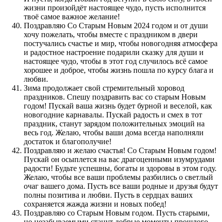
жизни произойдёт настоящее чудо, пусть исполнится
твоё самое важное желание!
Поздравляю Со Старым Новым 2024 годом и от души
хочу пожелать, чтобы вместе с праздником в двери
постучались счастье и мир, чтобы новогодняя атмосфера
и радостное настроение подарили сказку для души и
настоящее чудо, чтобы в этот год случилось всё самое
хорошее и доброе, чтобы жизнь пошла по курсу блага и
любви.
Зима продолжает свой стремительный хоровод
праздников. Спешу поздравить вас со старым Новым
годом! Пускай ваша жизнь будет бурной и веселой, как
новогодние карнавалы. Пускай радость и смех в тот
праздник, станут зарядом положительных эмоций на
весь год. Желаю, чтобы ваши дома всегда наполняли
достаток и благополучие!
Поздравляю и желаю счастья! Со Старым Новым годом!
Пускай он осыплется на вас драгоценными изумрудами
радости! Будьте успешны, богаты и здоровы в этом году.
Желаю, чтобы все ваши проблемы разбились о светлый
очаг вашего дома. Пусть все ваши родные и друзья будут
полны позитива и любви. Пусть в сердцах ваших
сохраняется жажда жизни и новых побед!
Поздравляю со Старым Новым годом. Пусть старыми,
но незабываемыми станут добрые моменты прошлого,