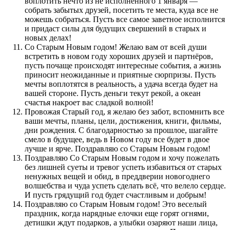
воплотить нечто из не исполненного 1 января —
собрать забытых друзей, посетить те места, куда все не
можешь собраться. Пусть все самое заветное исполнится
и придаст силы для будущих свершений в старых и
новых делах!
Со Старым Новым годом! Желаю вам от всей души
встретить в новом году хороших друзей и партнёров,
пусть почаще происходят интересные события, а жизнь
приносит неожиданные и приятные сюрпризы. Пусть
мечты воплотятся в реальность, а удача всегда будет на
вашей стороне. Пусть деньги текут рекой, а океан
счастья накроет вас сладкой волной!
Провожая Старый год, я желаю без забот, вспомнить все
ваши мечты, планы, цели, достижения, книги, фильмы,
дни рождения. С благодарностью за прошлое, шагайте
смело в будущее, ведь в Новом году все будет в двое
лучше и ярче. Поздравляю со Старым Новым годом!
Поздравляю Со Старым Новым годом и хочу пожелать
без лишней суеты и тревог успеть избавиться от старых
ненужных вещей и обид, в преддверии новогоднего
волшебства и чуда успеть сделать всё, что велело сердце.
И пусть грядущий год будет счастливым и добрым!
Поздравляю со Старым Новым годом! Это веселый
праздник, когда нарядные елочки еще горят огнями,
детишки ждут подарков, а улыбки озаряют наши лица,