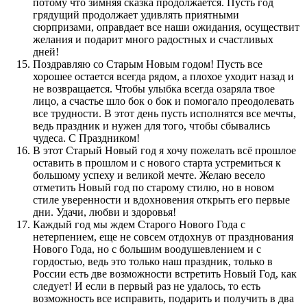
потому что зимняя сказка продолжается. Пусть год
грядущий продолжает удивлять приятными
сюрпризами, оправдает все наши ожидания, осуществит
желания и подарит много радостных и счастливых
дней!
Поздравляю со Старым Новым годом! Пусть все
хорошее остается всегда рядом, а плохое уходит назад и
не возвращается. Чтобы улыбка всегда озаряла твое
лицо, а счастье шло бок о бок и помогало преодолевать
все трудности. В этот день пусть исполнятся все мечты,
ведь праздник и нужен для того, чтобы сбывались
чудеса. С Праздником!
В этот Старый Новый год я хочу пожелать всё прошлое
оставить в прошлом и с нового старта устремиться к
большому успеху и великой мечте. Желаю весело
отметить Новый год по старому стилю, но в новом
стиле уверенности и вдохновения открыть его первые
дни. Удачи, любви и здоровья!
Каждый год мы ждем Старого Нового Года с
нетерпением, еще не совсем отдохнув от празднования
Нового Года, но с большим воодушевлением и с
гордостью, ведь это только наш праздник, только в
России есть две возможности встретить Новый Год, как
следует! И если в первый раз не удалось, то есть
возможность все исправить, подарить и получить в два