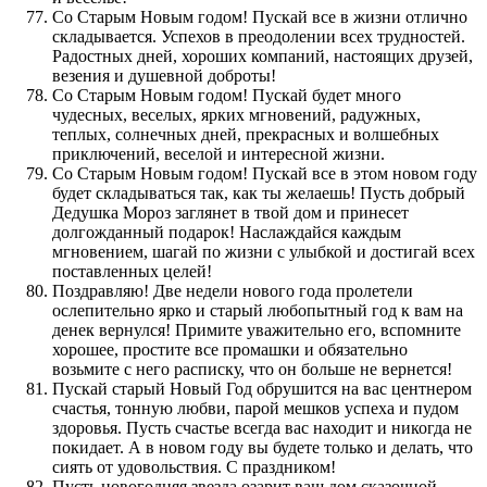
Со Старым Новым годом! Пускай все в жизни отлично
складывается. Успехов в преодолении всех трудностей.
Радостных дней, хороших компаний, настоящих друзей,
везения и душевной доброты!
Со Старым Новым годом! Пускай будет много
чудесных, веселых, ярких мгновений, радужных,
теплых, солнечных дней, прекрасных и волшебных
приключений, веселой и интересной жизни.
Со Старым Новым годом! Пускай все в этом новом году
будет складываться так, как ты желаешь! Пусть добрый
Дедушка Мороз заглянет в твой дом и принесет
долгожданный подарок! Наслаждайся каждым
мгновением, шагай по жизни с улыбкой и достигай всех
поставленных целей!
Поздравляю! Две недели нового года пролетели
ослепительно ярко и старый любопытный год к вам на
денек вернулся! Примите уважительно его, вспомните
хорошее, простите все промашки и обязательно
возьмите с него расписку, что он больше не вернется!
Пускай старый Новый Год обрушится на вас центнером
счастья, тонную любви, парой мешков успеха и пудом
здоровья. Пусть счастье всегда вас находит и никогда не
покидает. А в новом году вы будете только и делать, что
сиять от удовольствия. С праздником!
Пусть новогодняя звезда озарит ваш дом сказочной