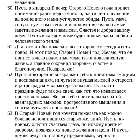
уважения!
Пусть в январский вечер Старого Нового года придет
понимание ранее недоступного, настигнет ощущение
выполненного и минует чувство обиды. Пусть удача
сопутствует вам всегда и исполняет все ваши самые
заветные желания и замыслы. Счастья и добра вашему
дому! Пусть в каждом доме будет полная чаша любви и
человеческого тепла!
Для того чтобы пожелать всего хорошего сегодня есть
повод. И этот повод Старый Новый год. Желаю, что он
принес только радостные моменты в повседневную
жизнь, а главное сохранил здоровье, счастье и
благополучие. Поздравляю!
Пусть повторение возвращает тебя к приятным эмоциям
и воспоминаниям, ничуть не внушая мыслей о старости
и ретроградском характере событий. Пусть этот
праздник будет так же свеж, как тот, что именовался
просто «новым». Желаю тебе оригинальных затей,
авангардных выходок, прогрессивного мышления и
совсем чуть-чуть ностальгии!
В Старый Новый год хочется пожелать как можно
больше исполнившихся старых желаний. Пусть по-
новому блестят счастьем глаза, по-новому крепнет
здоровье, появляются новые желания и цели. И пусть
друзья будут по-старому преданными, верность