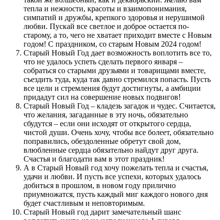
тепла и нежности, красоты и взаимопонимания,
симпатий и дружбы, крепкого здоровья и нерушимой
любви. Пускай все светлое и доброе остается по-
старому, а то, чего не хватает приходит вместе с Новым
годом! С праздником, со старым Новым 2024 годом!
Старый Новый Год дает возможность воплотить все то,
что не удалось успеть сделать первого января –
собраться со старыми друзьями и товарищами вместе,
съездить туда, куда так давно стремился попасть. Пусть
все цели и стремления будут достигнуты, а амбиции
придадут сил на совершение новых подвигов!
Старый Новый Год – кладезь загадок и чудес. Считается,
что желания, загаданные в эту ночь, обязательно
сбудутся – если они исходят от открытого сердца,
чистой души. Очень хочу, чтобы все болеет, обязательно
поправились, обездоленные обретут свой дом,
влюбленные сердца обязательно найдут друг друга.
Счастья и благодати вам в этот праздник!
А в Старый Новый год хочу пожелать тепла и счастья,
удачи и любви. И пусть все успехи, которых удалось
добиться в прошлом, в новом году прилично
приумножатся, пусть каждый миг каждого нового дня
будет счастливым и неповторимым.
Старый Новый год дарит замечательный шанс