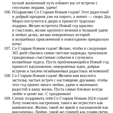
пускай жизненный путь избавит вас от встречи с
гнусными людьми, удачи!
Поздравляю Со Старым Новым годом! Этот радостный
и добрый праздник уже на пороге, а значит — скоро Дед
Мороз постучится в двери и принесёт чудесные
подарки. Желаю встретить Новый год красиво
и счастливо, желаю крупного везения и большой удачи
в любых делах, желаю невероятных историй
и волшебных приключений в новогоднюю прекрасную
ночь!
Со Старым Новым годом! Желаю, чтобы в следующие
365 дней сбылись самые светлые надежды, произошли
грандиозные счастливые события и случились
волшебные чудеса. Пусть приближающийся Новый год
принесет вдохновение, невероятные идеи, добрые
встречи и тысячи незабываемых радостных мгновений!
Со Старым Новым годом! Желаем вам вкусного
застолья, частых встреч с настоящими друзьями, чтобы
этот год принес много любви, удачи и маленьких
радостей в вашу жизнь. Пусть самые близкие всегда
любят и ценят вас. С праздником!
Спешу поздравить тебя Со Старым Новым 2024 годом!
Хочу пожелать настроения, такого же игристого как
шампанское. Жизни, такой же яркой и насыщенной как
мандаринка. Любви, такой же горячей как пламя свечи.