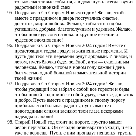
только счастливые события, а в доме пусть всегда звучит
радостный и звонкий смех.
Поздравляю Со Старым Новым годом! Желаю, чтобы
вместе с праздником в дверь постучались счастье,
достаток, мир и любовь. Желаю, чтобы этот год был
успешным, добрым, благополучным и удачным. Желаю,
чтобы повсюду сопутствовали крупное везение и
чудесное вдохновение!
Поздравляю Со Старым Новым 2024 годом! Вместе с
предстоящим годом грядут и жизненные перемены. И
пусть для тебя эти перемены будут добрыми. И зимой, и
летом, пусть ёлочка будет зелёной, а ты — счастливым
человеком. Желаю, чтобы в новом году каждый день
был частью одной большой и замечательной истории
твоей жизни!
Поздравляю Со Старым Новым 2024 годом! Желаю,
чтобы уходящий год забрал с собой все горести и беды,
чтобы новый год принёс с собой удачу, счастье, достаток
и добро. Пусть вместе с праздником к твоему порогу
приближается большая радость, пусть вместе с
новогодними огнями засияют твои глаза искорками
надежды и любви!
Старый Новый год стоит на пороге, грустно машет
белой перчаткой. Он сегодня безвозвратно уходит, и его
уже не вернешь. Пусть с ним пропадут ненастья, грусть,