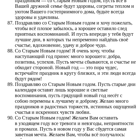
праздником — со Старым Новым годом, пусть все в
Вашей дружной семье будут здоровы, согреты теплом и
уютом Вашего гостеприимного дома, будьте всегда
здоровы и удачливы.
Поздравляю со Старым Новым годом и хочу пожелать,
чтобы всё плохое забылось, а хорошее оставило след
приятных воспоминаний. И пусть впереди у тебя будут
лучшие дни, в которых ты непременно найдёшь своё
счастье, вдохновение, удачу и доброе чудо.
Со Старым Новым годом! Я очень хочу, чтобы
наступающий год принес много хорошего: добра,
позитива, успехов. Пусть мечты сбываются, и счастье не
обходит стороной. Новый год — это пора чудес,
встречайте праздник в кругу близких, и эти люди всегда
будут рядом!
Поздравляю со Старым Новым годом. Пусть старые дни
календаря оставят лишь хорошие и светлые
воспоминания, пусть грядущий новый год несёт с
собою перемены к лучшему и доброму. Желаю много
праздников и радостных торжеств, истинных ощущений
счастья и искренних чувств любви.
Со Старым Новым годом! Желаем Вам оставить
в уходящем году все тревоги и невзгоды, неприятности
и промахи. Пусть в новом году у Вас сбудется самая
заветная мечта. Желаем Вам, чтобы всё получалось: