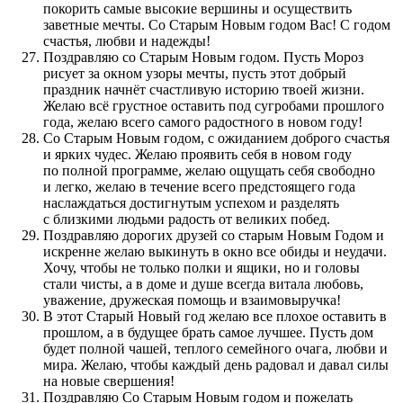
покорить самые высокие вершины и осуществить
заветные мечты. Со Старым Новым годом Вас! С годом
счастья, любви и надежды!
Поздравляю со Старым Новым годом. Пусть Мороз
рисует за окном узоры мечты, пусть этот добрый
праздник начнёт счастливую историю твоей жизни.
Желаю всё грустное оставить под сугробами прошлого
года, желаю всего самого радостного в новом году!
Со Старым Новым годом, с ожиданием доброго счастья
и ярких чудес. Желаю проявить себя в новом году
по полной программе, желаю ощущать себя свободно
и легко, желаю в течение всего предстоящего года
наслаждаться достигнутым успехом и разделять
с близкими людьми радость от великих побед.
Поздравляю дорогих друзей со старым Новым Годом и
искренне желаю выкинуть в окно все обиды и неудачи.
Хочу, чтобы не только полки и ящики, но и головы
стали чисты, а в доме и душе всегда витала любовь,
уважение, дружеская помощь и взаимовыручка!
В этот Старый Новый год желаю все плохое оставить в
прошлом, а в будущее брать самое лучшее. Пусть дом
будет полной чашей, теплого семейного очага, любви и
мира. Желаю, чтобы каждый день радовал и давал силы
на новые свершения!
Поздравляю Со Старым Новым годом и пожелать