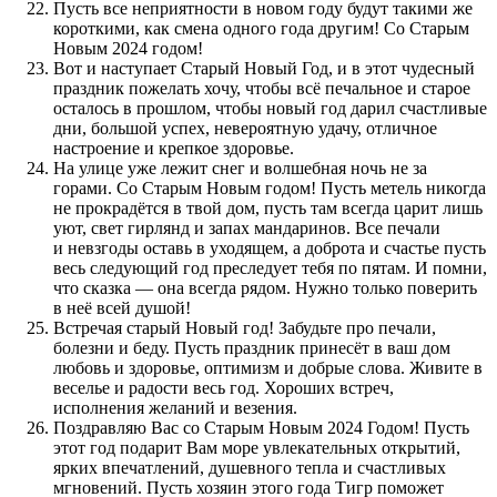
Пусть все неприятности в новом году будут такими же
короткими, как смена одного года другим! Со Старым
Новым 2024 годом!
Вот и наступает Старый Новый Год, и в этот чудесный
праздник пожелать хочу, чтобы всё печальное и старое
осталось в прошлом, чтобы новый год дарил счастливые
дни, большой успех, невероятную удачу, отличное
настроение и крепкое здоровье.
На улице уже лежит снег и волшебная ночь не за
горами. Со Старым Новым годом! Пусть метель никогда
не прокрадётся в твой дом, пусть там всегда царит лишь
уют, свет гирлянд и запах мандаринов. Все печали
и невзгоды оставь в уходящем, а доброта и счастье пусть
весь следующий год преследует тебя по пятам. И помни,
что сказка — она всегда рядом. Нужно только поверить
в неё всей душой!
Встречая старый Новый год! Забудьте про печали,
болезни и беду. Пусть праздник принесёт в ваш дом
любовь и здоровье, оптимизм и добрые слова. Живите в
веселье и радости весь год. Хороших встреч,
исполнения желаний и везения.
Поздравляю Вас со Старым Новым 2024 Годом! Пусть
этот год подарит Вам море увлекательных открытий,
ярких впечатлений, душевного тепла и счастливых
мгновений. Пусть хозяин этого года Тигр поможет