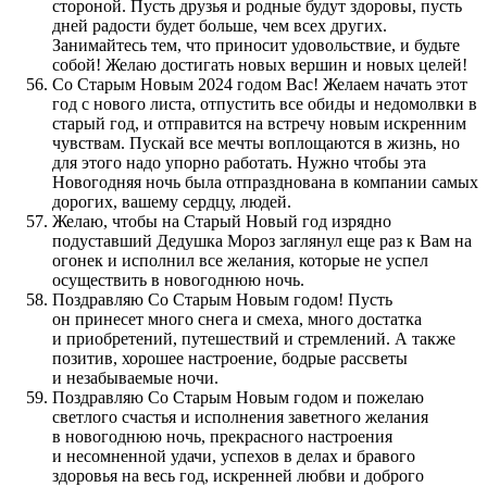
стороной. Пусть друзья и родные будут здоровы, пусть
дней радости будет больше, чем всех других.
Занимайтесь тем, что приносит удовольствие, и будьте
собой! Желаю достигать новых вершин и новых целей!
Со Старым Новым 2024 годом Вас! Желаем начать этот
год с нового листа, отпустить все обиды и недомолвки в
старый год, и отправится на встречу новым искренним
чувствам. Пускай все мечты воплощаются в жизнь, но
для этого надо упорно работать. Нужно чтобы эта
Новогодняя ночь была отпразднована в компании самых
дорогих, вашему сердцу, людей.
Желаю, чтобы на Старый Новый год изрядно
подуставший Дедушка Мороз заглянул еще раз к Вам на
огонек и исполнил все желания, которые не успел
осуществить в новогоднюю ночь.
Поздравляю Со Старым Новым годом! Пусть
он принесет много снега и смеха, много достатка
и приобретений, путешествий и стремлений. А также
позитив, хорошее настроение, бодрые рассветы
и незабываемые ночи.
Поздравляю Со Старым Новым годом и пожелаю
светлого счастья и исполнения заветного желания
в новогоднюю ночь, прекрасного настроения
и несомненной удачи, успехов в делах и бравого
здоровья на весь год, искренней любви и доброго