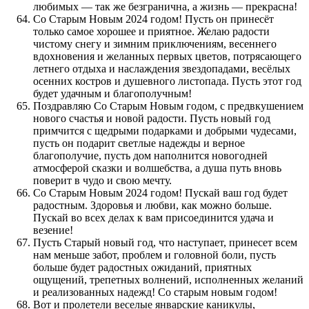
любимых — так же безгранична, а жизнь — прекрасна!
Со Старым Новым 2024 годом! Пусть он принесёт
только самое хорошее и приятное. Желаю радости
чистому снегу и зимним приключениям, весеннего
вдохновения и желанных первых цветов, потрясающего
летнего отдыха и наслаждения звездопадами, весёлых
осенних костров и душевного листопада. Пусть этот год
будет удачным и благополучным!
Поздравляю Со Старым Новым годом, с предвкушением
нового счастья и новой радости. Пусть новый год
примчится с щедрыми подарками и добрыми чудесами,
пусть он подарит светлые надежды и верное
благополучие, пусть дом наполнится новогодней
атмосферой сказки и волшебства, а душа путь вновь
поверит в чудо и свою мечту.
Со Старым Новым 2024 годом! Пускай ваш год будет
радостным. Здоровья и любви, как можно больше.
Пускай во всех делах к вам присоединится удача и
везение!
Пусть Старый новый год, что наступает, принесет всем
нам меньше забот, проблем и головной боли, пусть
больше будет радостных ожиданий, приятных
ощущений, трепетных волнений, исполненных желаний
и реализованных надежд! Со старым новым годом!
Вот и пролетели веселые январские каникулы,