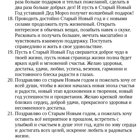
раза больше подарков и теплых пожеланий, сделать в
два раза больше добрых дел! И пусть в Старый Новый
Год уставший Дед Мороз получит волшебный подарок!
Проводить достойно Старый Новый год и с новыми
силами продолжить путь жизненный. Открыть
интересное в обычных вещах, позабыть навек о скуке.
Рисковать и получать большее, мечтать масштабно и
чувствовать взаимную поддержку. Поступать
справедливо и жить в свое удовольствие.
Пусть в Старый Новый Год свершится доброе чудо в
твоей жизни, пусть новая страница жизни полна будет
ярких идей и мгновений счастья. Желаю здоровья,
достатка, удачи, любви, успеха, везения, гармонии и
постоянного блеска радости в глазах.
Поздравляю со старым Новым годом и пожелать хочу от
всей души, чтобы в жизни началась новая эпоха счастья
и радости, новый этап вдохновения и творения, новый
год успешности и процветания. Желаю крепкой любви
близких сердец, доброй удачи, прекрасного здоровья и
несомненного достатка.
Поздравляю со Старым Новым годом, а пожелать хочу
оставить всё неприятное в прошлом, встретить с
улыбкой и счастьем в душе этот год, идти по зову сердца
и достигать всех целей, искренне любить и радоваться
жизни.