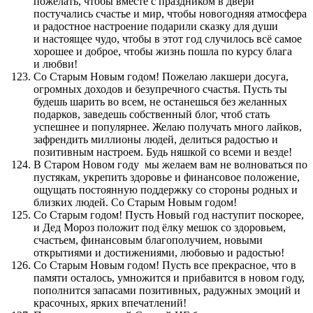
пожелать, чтобы вместе с праздником в двери
постучались счастье и мир, чтобы новогодняя атмосфера
и радостное настроение подарили сказку для души
и настоящее чудо, чтобы в этот год случилось всё самое
хорошее и доброе, чтобы жизнь пошла по курсу блага
и любви!
Со Старым Новым годом! Пожелаю лакшери досуга,
огромных доходов и безупречного счастья. Пусть ты
будешь шарить во всем, не останешься без желанных
подарков, заведешь собственный блог, чтоб стать
успешнее и популярнее. Желаю получать много лайков,
зафрендить миллионы людей, делиться радостью и
позитивным настроем. Будь няшкой со всеми и везде!
В Старом Новом году мы желаем вам не волноваться по
пустякам, укрепить здоровье и финансовое положение,
ощущать постоянную поддержку со стороны родных и
близких людей. Со Старым Новым годом!
Со Старым годом! Пусть Новый год наступит поскорее,
и Дед Мороз положит под ёлку мешок со здоровьем,
счастьем, финансовым благополучием, новыми
открытиями и достижениями, любовью и радостью!
Со Старым Новым годом! Пусть все прекрасное, что в
памяти осталось, умножится и прибавится в новом году,
пополнится запасами позитивных, радужных эмоций и
красочных, ярких впечатлений!