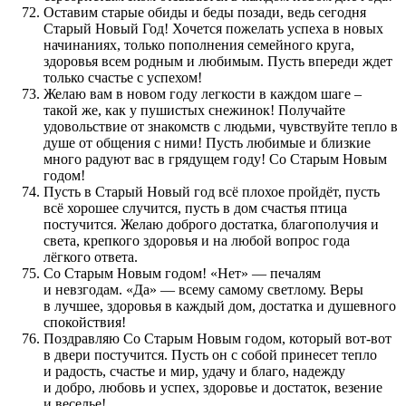
Оставим старые обиды и беды позади, ведь сегодня
Старый Новый Год! Хочется пожелать успеха в новых
начинаниях, только пополнения семейного круга,
здоровья всем родным и любимым. Пусть впереди ждет
только счастье с успехом!
Желаю вам в новом году легкости в каждом шаге –
такой же, как у пушистых снежинок! Получайте
удовольствие от знакомств с людьми, чувствуйте тепло в
душе от общения с ними! Пусть любимые и близкие
много радуют вас в грядущем году! Со Старым Новым
годом!
Пусть в Старый Новый год всё плохое пройдёт, пусть
всё хорошее случится, пусть в дом счастья птица
постучится. Желаю доброго достатка, благополучия и
света, крепкого здоровья и на любой вопрос года
лёгкого ответа.
Со Старым Новым годом! «Нет» — печалям
и невзгодам. «Да» — всему самому светлому. Веры
в лучшее, здоровья в каждый дом, достатка и душевного
спокойствия!
Поздравляю Со Старым Новым годом, который вот-вот
в двери постучится. Пусть он с собой принесет тепло
и радость, счастье и мир, удачу и благо, надежду
и добро, любовь и успех, здоровье и достаток, везение
и веселье!