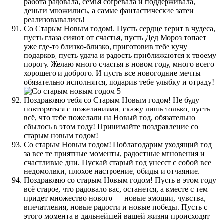
работа радовала, семья согревала и поддерживала,
деньги множились, а самые фантастические затеи
реализовывались!
Со Старым Новым годом!. Пусть сердце верит в чудеса,
пусть глаза сияют от счастья, пусть Дед Мороз топает
уже где-то близко-близко, приготовив тебе кучу
подарков, пусть удача и радость приближаются к твоему
порогу. Желаю много счастья в новом году, много всего
хорошего и доброго. И пусть все новогодние мечты
обязательно исполнятся, подарив тебе улыбку и отраду!
Поздравляю тебя со Старым Новым годом! Не буду
повторяться с пожеланиями, скажу лишь только, пусть
всё, что тебе пожелали на Новый год, обязательно
сбылось в этом году! Принимайте поздравление со
старым новым годом!
Со старым Новым годом! Поблагодарим уходящий год
за все те приятные моменты, радостные мгновения и
счастливые дни. Пускай старый год унесет с собой все
недомолвки, плохое настроение, обиды и отчаяние.
Поздравляю со старым Новым годом! Пусть в этом году
всё старое, что радовало вас, останется, а вместе с тем
придет множество нового — новые эмоции, чувства,
впечатления, новые радости и новые победы. Пусть с
этого момента в дальнейшей вашей жизни происходят