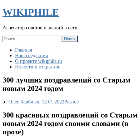
WIKIPHILE
Агрегатор советов и знаний в сети
Найти:
Главная
Наша редакция
О проекте wikiphile.ru
Новости и открытия
300 лучших поздравлений со Старым
новым 2024 годом
300
от
Олег Кербиков
12.01.2022
Разное
лучших
поздравлений
300 красивых поздравлений со Старым
со
новым 2024 годом своими словами (в
Старым
новым
прозе)
2024