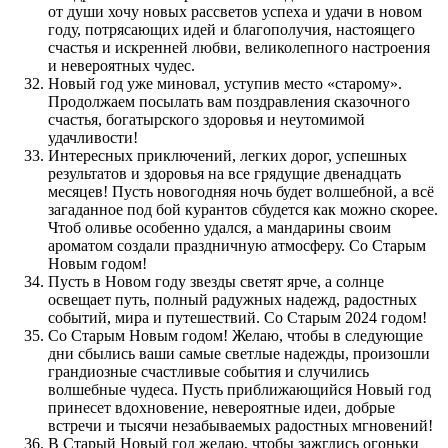
от души хочу новых рассветов успеха и удачи в новом
году, потрясающих идей и благополучия, настоящего
счастья и искренней любви, великолепного настроения
и невероятных чудес.
Новый год уже миновал, уступив место «старому».
Продолжаем посылать вам поздравления сказочного
счастья, богатырского здоровья и неутомимой
удачливости!
Интересных приключений, легких дорог, успешных
результатов и здоровья на все грядущие двенадцать
месяцев! Пусть новогодняя ночь будет волшебной, а всё
загаданное под бой курантов сбудется как можно скорее.
Чтоб оливье особенно удался, а мандарины своим
ароматом создали праздничную атмосферу. Со Старым
Новым годом!
Пусть в Новом году звезды светят ярче, а солнце
освещает путь, полный радужных надежд, радостных
событий, мира и путешествий. Со Старым 2024 годом!
Со Старым Новым годом! Желаю, чтобы в следующие
дни сбылись ваши самые светлые надежды, произошли
грандиозные счастливые события и случились
волшебные чудеса. Пусть приближающийся Новый год
принесет вдохновение, невероятные идеи, добрые
встречи и тысячи незабываемых радостных мгновений!
В Старый Новый год желаю, чтобы зажглись огоньки