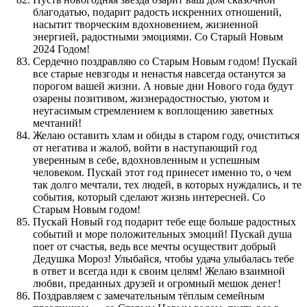
благодатью, подарит радость искренних отношений,
насытит творческим вдохновением, жизненной
энергией, радостными эмоциями. Со Старый Новым
2024 Годом!
Сердечно поздравляю со Старым Новым годом! Пускай
все старые невзгоды и ненастья навсегда останутся за
порогом вашей жизни. А новые дни Нового года будут
озарены позитивом, жизнерадостностью, уютом и
неугасимым стремлением к воплощению заветных
мечтаний!
Желаю оставить хлам и обиды в старом году, очиститься
от негатива и жалоб, войти в наступающий год
уверенным в себе, вдохновленным и успешным
человеком. Пускай этот год принесет именно то, о чем
так долго мечтали, тех людей, в которых нуждались, и те
события, который сделают жизнь интересней. Со
Старым Новым годом!
Пускай Новый год подарит тебе еще больше радостных
событий и море положительных эмоций! Пускай душа
поет от счастья, ведь все мечты осуществит добрый
Дедушка Мороз! Улыбайся, чтобы удача улыбалась тебе
в ответ и всегда иди к своим целям! Желаю взаимной
любви, преданных друзей и огромный мешок денег!
Поздравляем с замечательным тёплым семейным