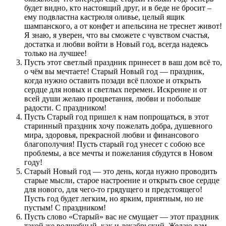
будет видно, кто настоящий друг, и в беде не бросит –
ему подвластна кастрюля оливье, целый ящик
шампанского, а от конфет и апельсина не треснет живот!
Я знаю, я уверен, что вы сможете с чувством счастья,
достатка и любви войти в Новый год, всегда надеясь
только на лучшее!
Пусть этот светлый праздник принесет в ваш дом всё то,
о чём вы мечтаете! Старый Новый год — праздник,
когда нужно оставить позади всё плохое и открыть
сердце для новых и светлых перемен. Искренне и от
всей души желаю процветания, любви и побольше
радости. С праздником!
Пусть Старый год пришел к нам попрощаться, в этот
старинный праздник хочу пожелать добра, душевного
мира, здоровья, прекрасной любви и финансового
благополучия! Пусть старый год унесет с собою все
проблемы, а все мечты и пожелания сбудутся в Новом
году!
Старый Новый год — это день, когда нужно проводить
старые мысли, старое настроение и открыть свое сердце
для нового, для чего-то грядущего и предстоящего!
Пусть год будет легким, но ярким, приятным, но не
пустым! С праздником!
Пусть слово «Старый» вас не смущает — этот праздник
такой же волшебный, как и декабрьский. Желаю вам