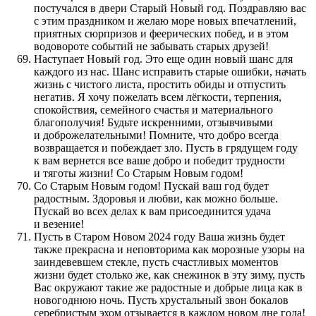
постучался в двери Старый Новый год. Поздравляю вас
с этим праздником и желаю море новых впечатлений,
приятных сюрпризов и феерических побед, и в этом
водовороте событий не забывать старых друзей!
Наступает Новый год. Это еще один новый шанс для
каждого из нас. Шанс исправить старые ошибки, начать
жизнь с чистого листа, простить обиды и отпустить
негатив. Я хочу пожелать всем лёгкости, терпения,
спокойствия, семейного счастья и материального
благополучия! Будьте искренними, отзывчивыми
и доброжелательными! Помните, что добро всегда
возвращается и побеждает зло. Пусть в грядущем году
к вам вернется все ваше добро и победит трудности
и тяготы жизни! Со Старым Новым годом!
Со Старым Новым годом! Пускай ваш год будет
радостным. Здоровья и любви, как можно больше.
Пускай во всех делах к вам присоединится удача
и везение!
Пусть в Старом Новом 2024 году Ваша жизнь будет
также прекрасна и неповторима как морозные узоры на
заиндевевшем стекле, пусть счастливых моментов
жизни будет столько же, как снежинок в эту зиму, пусть
Вас окружают такие же радостные и добрые лица как в
новогоднюю ночь. Пусть хрустальный звон бокалов
серебристым эхом отзывается в каждом новом дне года!