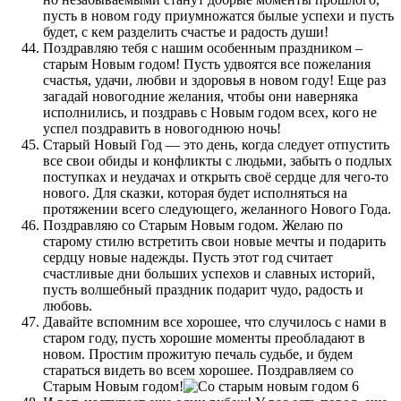
пусть в новом году приумножатся былые успехи и пусть
будет, с кем разделить счастье и радость души!
Поздравляю тебя с нашим особенным праздником –
старым Новым годом! Пусть удвоятся все пожелания
счастья, удачи, любви и здоровья в новом году! Еще раз
загадай новогодние желания, чтобы они наверняка
исполнились, и поздравь с Новым годом всех, кого не
успел поздравить в новогоднюю ночь!
Старый Новый Год — это день, когда следует отпустить
все свои обиды и конфликты с людьми, забыть о подлых
поступках и неудачах и открыть своё сердце для чего-то
нового. Для сказки, которая будет исполняться на
протяжении всего следующего, желанного Нового Года.
Поздравляю со Старым Новым годом. Желаю по
старому стилю встретить свои новые мечты и подарить
сердцу новые надежды. Пусть этот год считает
счастливые дни больших успехов и славных историй,
пусть волшебный праздник подарит чудо, радость и
любовь.
Давайте вспомним все хорошее, что случилось с нами в
старом году, пусть хорошие моменты преобладают в
новом. Простим прожитую печаль судьбе, и будем
стараться видеть во всем хорошее. Поздравляем со
Старым Новым годом!