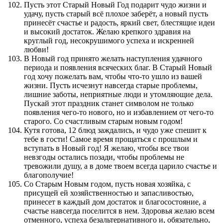
Пусть этот Старый Новый Год подарит чудо жизни и
удачу, пусть старый всё плохое заберёт, а новый пусть
принесёт счастье и радость, яркий свет, блестящие идеи
и высокий достаток. Желаю крепкого здравия на
круглый год, несокрушимого успеха и искренней
любви!
В Новый год принято желать наступления удачного
периода и появления всяческих благ. В Старый Новый
год хочу пожелать вам, чтобы что-то ушло из вашей
жизни. Пусть исчезнут навсегда старые проблемы,
лишние заботы, неприятные люди и утомляющие дела.
Пускай этот праздник станет символом не только
появления чего-то нового, но и избавлением от чего-то
старого. Со счастливым старым новым годом!
Кутя готова, 12 блюд заждались, и чудо уже спешит к
тебе в гости! Самое время прощаться с прошлым и
вступать в Новый год! Я желаю, чтобы все твои
невзгоды остались позади, чтобы проблемы не
тревожили душу, а в доме твоем всегда царило счастье и
благополучие!
Со Старым Новым годом, пусть новая хозяйка, с
присущей ей хозяйственностью и запасливостью,
принесет в каждый дом достаток и благосостояние, а
счастье навсегда поселится в нем. Здоровья желаю всем
отменного, успеха безальтернативного и, обязательно,