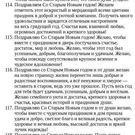
Поздравляем Со Старым Новым годом! Желаем
отметить этот искристый и мерцающий всеми цветами
праздник в доброй и уютной компании. Получить много
удовольствия и зарядится отличным настроением
на весь грядущий год. Счастья вам, взаимной любви,
огромных достижений и крепкого здоровья!
Поздравляю Со Старым Новым годом! Желаю, чтобы
вместе с праздником в дверь постучались счастье,
достаток, мир и любовь. Желаю, чтобы этот год был
успешным, добрым, благополучным и удачным. Желаю,
чтобы повсюду сопутствовали крупное везение и
чудесное вдохновение!
Поздравляю со Старым Новым годом и от души желаю
на новую страницу жизни перенести лишь добрые и
радостные воспоминания, а всё ненужное и хмурое —
оставить в старом, ведь это уже прошлое. Пусть весь год
для тебя будет удачным, успешным, добрым и весёлым.
Желаю семейного уюта и достатка, крепкого здоровья и
счастья, красивых историй и праздников души.
Поздравляю Со Старым Новым годом и от души желаю,
чтобы вместе с чудесным праздником в дом пришла
удача и добро, светлое благо и великая радость, крепкое
здоровье и вечная любовь, высокий достаток и яркий
лучик надежды!
Поздравляю со Старым Новым годом. Пусть поток