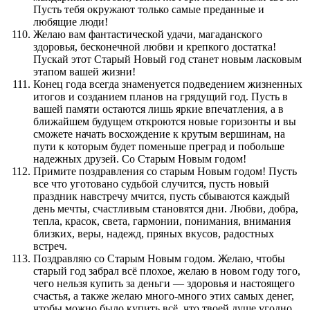
Пусть тебя окружают только самые преданные и
любящие люди!
Желаю вам фантастической удачи, магаданского
здоровья, бесконечной любви и крепкого достатка!
Пускай этот Старый Новый год станет новым ласковым
этапом вашей жизни!
Конец года всегда знаменуется подведением жизненных
итогов и созданием планов на грядущий год. Пусть в
вашей памяти остаются лишь яркие впечатления, а в
ближайшем будущем откроются новые горизонты и вы
сможете начать восхождение к крутым вершинам, на
пути к которым будет поменьше преград и побольше
надежных друзей. Со Старым Новым годом!
Примите поздравления со старым Новым годом! Пусть
все что уготовано судьбой случится, пусть новый
праздник навстречу мчится, пусть сбываются каждый
день мечты, счастливым становятся дни. Любви, добра,
тепла, красок, света, гармонии, понимания, внимания
близких, веры, надежд, пряных вкусов, радостных
встреч.
Поздравляю со Старым Новым годом. Желаю, чтобы
старый год забрал всё плохое, желаю в новом году того,
чего нельзя купить за деньги — здоровья и настоящего
счастья, а также желаю много-много этих самых денег,
чтобы можно было купить всё, что твоей душе угодно.