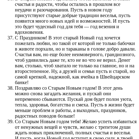
счастья и радости, чтобы остались в прошлом все
неудачи и разочарования. Пусть в новом году
присутствуют старые добрые традиции веселья, пусть
появится много новых идей и возможностей. И пусть
это будет чудесный год для тебя — год везения и
вдохновения.
С Праздником! В этот старый Новый год хочется
пожелать любви, но такой от которой не только бабочки
в животе порхали, но и тараканы в голове добро давали.
Счастья вам, но еще более неимоверного, грандиозного,
чтоб удивились даже те, кто не во что не верил. Денег
вам, столько, чтоб хватало не только на главное, но и на
второстепенное. Ну, а друзей и семьи пусть и старой, но
самой крепкой, надежной, как ячейка в Швейцарском
банке!
Поздравляю со Старым Новым годом! В этот день
можно снова загадать желания, и пускай они
непременно сбываются. Пускай дом будет полон уюта,
тепла, здоровья, богатства и смеха. Пусть в жизни будет
меньше проблем и работы, а выходных, праздников,
радостных поводов больше!
Со Старым Новым годом тебя! Желаю успеть избавиться
от ненужных вещей и чувств, желаю с трепетом души
ждать новых приключений, полных счастья и веселья.
И пусть, когда Новый год вступит в свою силу, в твоей