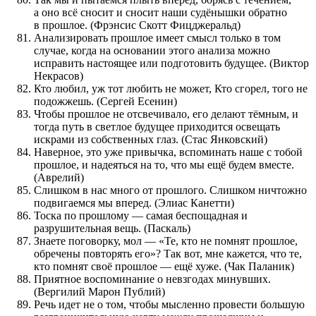
а оно всё сносит и сносит наши судёнышки обратно
в прошлое. (Фрэнсис Скотт Фицджеральд)
Анализировать прошлое имеет смысл только в том
случае, когда на основании этого анализа можно
исправить настоящее или подготовить будущее. (Виктор
Некрасов)
Кто любил, уж тот любить не может, Кто сгорел, того не
подожжешь. (Сергей Есенин)
Чтобы прошлое не отсвечивало, его делают тёмным, и
тогда путь в светлое будущее приходится освещать
искрами из собственных глаз. (Стас Янковский)
Наверное, это уже привычка, вспоминать наше с тобой
прошлое, и надеяться на то, что мы ещё будем вместе.
(Аврелий)
Слишком в нас много от прошлого. Слишком ничтожно
подвигаемся мы вперед. (Элиас Канетти)
Тоска по прошлому — самая беспощадная и
разрушительная вещь. (Паскаль)
Знаете поговорку, мол — «Те, кто не помнят прошлое,
обречены повторять его»? Так вот, мне кажется, что те,
кто помнят своё прошлое — ещё хуже. (Чак Паланик)
Приятное воспоминание о невзгодах минувших.
(Вергилий Марон Публий)
Речь идет не о том, чтобы мысленно провести большую