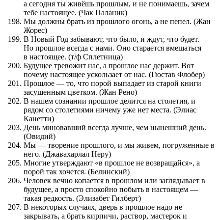
а сегодня ты живёшь прошлым, и не понимаешь, зачем
тебе настоящее. (Чак Паланик)
Мы должны брать из прошлого огонь, а не пепел. (Жан
Жорес)
В Новый Год забывают, что было, и ждут, что будет.
Но прошлое всегда с нами. Оно старается вмешаться
в настоящее. (т/ф Сплетница)
Будущее тревожит нас, а прошлое нас держит. Вот
почему настоящее ускользает от нас. (Гюстав Флобер)
Прошлое — то, что порой выпадает из старой книги
засушенным цветком. (Жан Рено)
В нашем сознании прошлое делится на столетия, и
рядом со столетиями ничему уже нет места. (Элиас
Канетти)
День миновавший всегда лучше, чем нынешний день.
(Овидий)
Мы — творение прошлого, и мы живем, погруженные в
него. (Джавахарлал Неру)
Многие утверждают «в прошлое не возвращайся», а
порой так хочется. (Белинский)
Человек вечно копается в прошлом или заглядывает в
будущее, а просто спокойно побыть в настоящем —
такая редкость. (Элизабет Гилберт)
В некоторых случаях, дверь в прошлое надо не
закрывать, a брать кирпичи, раствор, мастерок и