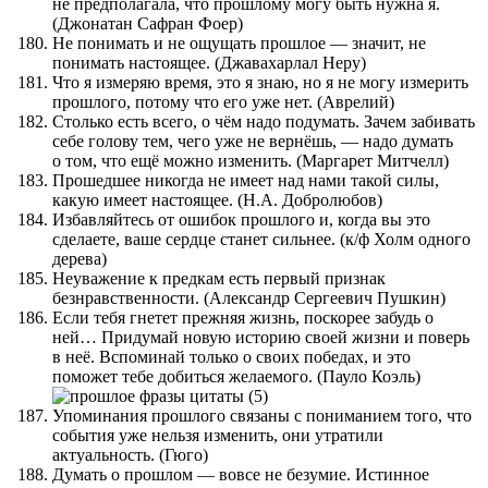
не предполагала, что прошлому могу быть нужна я.
(Джонатан Сафран Фоер)
Не понимать и не ощущать прошлое — значит, не
понимать настоящее. (Джавахарлал Неру)
Что я измеряю время, это я знаю, но я не могу измерить
прошлого, потому что его уже нет. (Аврелий)
Столько есть всего, о чём надо подумать. Зачем забивать
себе голову тем, чего уже не вернёшь, — надо думать
о том, что ещё можно изменить. (Маргарет Митчелл)
Прошедшее никогда не имеет над нами такой силы,
какую имеет настоящее. (Н.А. Добролюбов)
Избавляйтесь от ошибок прошлого и, когда вы это
сделаете, ваше сердце станет сильнее. (к/ф Холм одного
дерева)
Неуважение к предкам есть первый признак
безнравственности. (Александр Сергеевич Пушкин)
Если тебя гнетет прежняя жизнь, поскорее забудь о
ней… Придумай новую историю своей жизни и поверь
в неё. Вспоминай только о своих победах, и это
поможет тебе добиться желаемого. (Пауло Коэль)
Упоминания прошлого связаны с пониманием того, что
события уже нельзя изменить, они утратили
актуальность. (Гюго)
Думать о прошлом — вовсе не безумие. Истинное