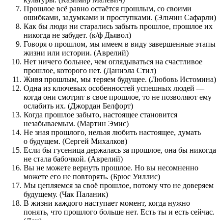
Прошлое всё равно остаётся прошлым, со своими
ошибками, задумками и проступками. (Эльчин Сафарли)
Как бы люди ни старались забыть прошлое, прошлое их
никогда не забудет. (к/ф Дьявол)
Говоря о прошлом, мы имеем в виду завершенные этапы
жизни или истории. (Аврелий)
Нет ничего больнее, чем оглядываться на счастливое
прошлое, которого нет. (Даниэла Стил)
Живя прошлым, мы теряем будущее. (Любовь Истомина)
Одна из ключевых особенностей успешных людей —
когда они смотрят в свое прошлое, то не позволяют ему
ослабить их. (Джордан Белфорт)
Когда прошлое забыто, настоящее становится
незабываемым. (Мартин Эмис)
Не зная прошлого, нельзя любить настоящее, думать
о будущем. (Сергей Михалков)
Если бы гусеница держалась за прошлое, она бы никогда
не стала бабочкой. (Аврелий)
Вы не можете вернуть прошлое. Но вы несомненно
можете его не повторять. (Брюс Уиллис)
Мы цепляемся за своё прошлое, потому что не доверяем
будущему. (Чак Паланик)
В жизни каждого наступает момент, когда нужно
понять, что прошлого больше нет. Есть ты и есть сейчас.