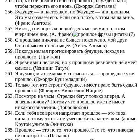
Тот, кто не помнит своего прошлого, осужден на то,
чтобы пережить его вновь. (Джордж Сантаяна)
Будущее — в настоящем, но будущее — и в прошлом.
Это мы создаем его. Если оно плохо, в этом наша вина.
(Франс Анатоль)
Никогда не порть хороший день мыслями о плохом
вчерашнем дне. (А. Франс)
С прошлым никогда не бывает покончено, мой друг.
Оно объясняет настоящее. (Айзек Азимов)
Никогда нельзя прогнозировать будущее, исходя из
прошлого. (Прутков)
Я ревнивый человек, но к прошлому ревновать не имеет
смысла. (Ченнинг Татум)
Я думаю, мы все можем согласиться — прошедшее уже
прошло. (Джордж Буш-младший)
Только тот, кто строит будущее, имеет право быть судьей
прошлого. (Фридрих Вильгельм Ницше)
Посмотри на часы. Стрелки бегут только вперёд. А
знаешь почему? Потому что прошлое уже не имеет
никакого значения. (Добролюбов)
Если тебя все время напрягает прошлое — это твоя
вина, потому что ты не умеешь жить настоящим. (аниме
Крутой учитель Онидзука)
Прошлое — это не то, что прошло. Это то, что никогда
не повторится. (Паскаль)