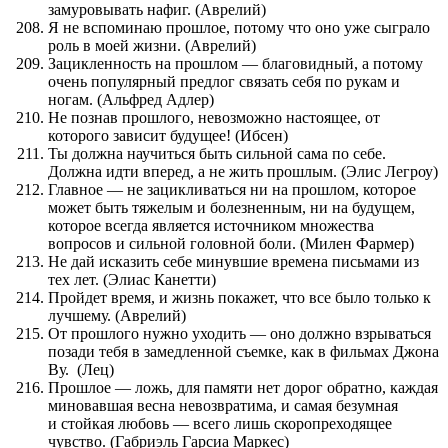
замуровывать нафиг. (Аврелий)
Я не вспоминаю прошлое, потому что оно уже сыграло
роль в моей жизни. (Аврелий)
Зацикленность на прошлом — благовидный, а потому
очень популярный предлог связать себя по рукам и
ногам. (Альфред Адлер)
Не познав прошлого, невозможно настоящее, от
которого зависит будущее! (Ибсен)
Ты должна научиться быть сильной сама по себе.
Должна идти вперед, а не жить прошлым. (Элис Легроу)
Главное — не зацикливаться ни на прошлом, которое
может быть тяжелым и болезненным, ни на будущем,
которое всегда является источником множества
вопросов и сильной головной боли. (Милен Фармер)
Не дай исказить себе минувшие времена письмами из
тех лет. (Элиас Канетти)
Пройдет время, и жизнь покажет, что все было только к
лучшему. (Аврелий)
От прошлого нужно уходить — оно должно взрываться
позади тебя в замедленной съемке, как в фильмах Джона
Ву. (Лец)
Прошлое — ложь, для памяти нет дорог обратно, каждая
миновавшая весна невозвратима, и самая безумная
и стойкая любовь — всего лишь скоропреходящее
чувство. (Габриэль Гарсиа Маркес)