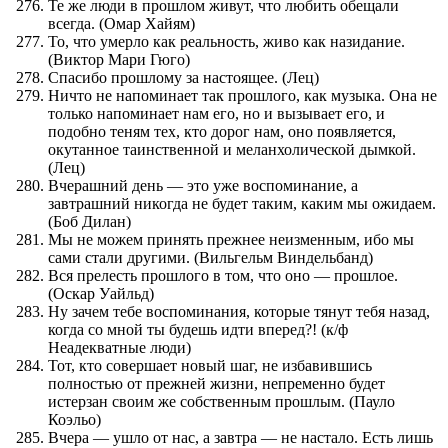
Те же люди в прошлом живут, что любить обещали
всегда. (Омар Хайям)
То, что умерло как реальность, живо как назидание.
(Виктор Мари Гюго)
Спасибо прошлому за настоящее. (Лец)
Ничто не напоминает так прошлого, как музыка. Она не
только напоминает нам его, но и вызывает его, и
подобно теням тех, кто дорог нам, оно появляется,
окутанное таинственной и меланхолической дымкой.
(Лец)
Вчерашний день — это уже воспоминание, а
завтрашний никогда не будет таким, каким мы ожидаем.
(Боб Дилан)
Мы не можем принять прежнее неизменным, ибо мы
сами стали другими. (Вильгельм Виндельбанд)
Вся прелесть прошлого в том, что оно — прошлое.
(Оскар Уайльд)
Ну зачем тебе воспоминания, которые тянут тебя назад,
когда со мной ты будешь идти вперед?! (к/ф
Неадекватные люди)
Тот, кто совершает новый шаг, не избавившись
полностью от прежней жизни, непременно будет
истерзан своим же собственным прошлым. (Пауло
Коэльо)
Вчера — ушло от нас, а завтра — не настало. Есть лишь