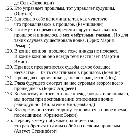
де Сент-Экзюпери)
Кто управляет прошлым, тот управляет будущим.
(Оруэлл)
Запрещаю себе вспоминать, так как чувствую,
что проваливаюсь в прошлое. (Рамишвили)
Потому что время от времени вдруг накатывалось
прошлое и впивалось в меня мёртвыми глазами. Но для
таких случаев существовала водка. (Эрих Мария
Ремарк)
В конце концов, прошлое тоже никуда не исчезает.
В конце концов оно всегда тебя настигает. (Мартин
Эмис)
При всех превратностях судьбы самое большое
несчастье — быть счастливым в прошлом. (Боэций)
Прошедшее время никогда не возвращается. (Лец)
Глаза будущего смотрят на нас суровым взором всего
прошедшего. (Борис Андреев)
Ко многому из того, что нас прежде когда-то волновало,
мы потом при воспоминании относимся вполне
равнодушно. (Вильгельм Виндельбанд)
Кто чрезмерно чтит старину, становится в новое время
посмешищем. (Фрэнсис Бэкон)
Первое, к чему побуждает одиночество, —
это разобраться с самим собой и со своим прошлым.
(Август Стриндберг)