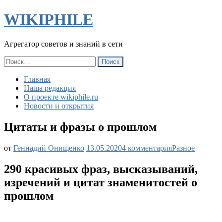
WIKIPHILE
Агрегатор советов и знаний в сети
Найти:
Главная
Наша редакция
О проекте wikiphile.ru
Новости и открытия
Цитаты и фразы о прошлом
к
от
Геннадий Онищенко
13.05.2020
4 комментария
Разное
записи
Цитаты
290 красивых фраз, высказываний,
и
изречений и цитат знаменитостей о
фразы
о
прошлом
прошлом