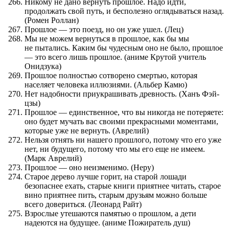
Никому не дано вернуть прошлое. Надо идти,
продолжать свой путь, и бесполезно оглядываться назад.
(Ромен Роллан)
Прошлое — это поезд, но он уже ушел. (Лец)
Мы не можем вернуться в прошлое, как бы мы
не пытались. Каким бы чудесным оно не было, прошлое
— это всего лишь прошлое. (аниме Крутой учитель
Онидзука)
Прошлое полностью сотворено смертью, которая
населяет человека иллюзиями. (Альбер Камю)
Нет надобности приукрашивать древность. (Ханъ Фэй-
цзы)
Прошлое — единственное, что вы никогда не потеряете:
оно будет мучать вас своими прекрасными моментами,
которые уже не вернуть. (Аврелий)
Нельзя отнять ни нашего прошлого, потому что его уже
нет, ни будущего, потому что мы его еще не имеем.
(Марк Аврелий)
Прошлое — оно неизменимо. (Неру)
Старое дерево лучше горит, на старой лошади
безопаснее ехать, старые книги приятнее читать, старое
вино приятнее пить, старым друзьям можно больше
всего довериться. (Леонард Райт)
Взрослые утешаются памятью о прошлом, а дети
надеются на будущее. (аниме Пожиратель душ)