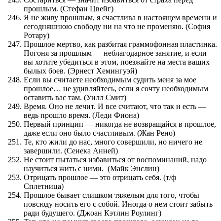
прошлым. (Стефан Цвейг)
Я не живу прошлым, я счастлива в настоящем времени и
сегодняшнюю свободу ни на что не променяю. (София
Ротару)
Прошлое мертво, как разбитая граммофонная пластинка.
Погоня за прошлым — неблагодарное занятие, и если
вы хотите убедиться в этом, поезжайте на места ваших
былых боев. (Эрнест Хемингуэй)
Если вы считаете необходимым судить меня за мое
прошлое… не удивляйтесь, если я сочту необходимым
оставить вас там. (Уилл Смит)
Время. Оно не лечит. И все считают, что так и есть —
ведь прошло время. (Леди Фиона)
Первый принцип — никогда не возвращайся в прошлое,
даже если оно было счастливым. (Жан Рено)
Те, кто жили до нас, много совершили, но ничего не
завершили. (Сенека Анней)
Не стоит пытаться избавиться от воспоминаний, надо
научиться жить с ними. (Майк Энслин)
Отрицать прошлое — это отрицать себя. (т/ф
Сплетница)
Прошлое бывает слишком тяжелым для того, чтобы
повсюду носить его с собой. Иногда о нем стоит забыть
ради будущего. (Джоан Кэтлин Роулинг)