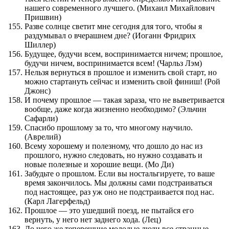
нашего современного лучшего. (Михаил Михайлович
Пришвин)
Разве солнце светит мне сегодня для того, чтобы я
раздумывал о вчерашнем дне? (Иоганн Фридрих
Шиллер)
Будущее, будучи всем, воспринимается ничем; прошлое,
будучи ничем, воспринимается всем! (Чарльз Лэм)
Нельзя вернуться в прошлое и изменить свой старт, но
можно стартануть сейчас и изменить свой финиш! (Рой
Джонс)
И почему прошлое — такая зараза, что не выветривается
вообще, даже когда жизненно необходимо? (Эльчин
Сафарли)
Спасибо прошлому за то, что многому научило.
(Аврелий)
Всему хорошему и полезному, что дошло до нас из
прошлого, нужно следовать, но нужно создавать и
новые полезные и хорошие вещи. (Мо Ди)
Забудьте о прошлом. Если вы ностальгируете, то ваше
время закончилось. Мы должны сами подстраиваться
под настоящее, раз уж оно не подстраивается под нас.
(Карл Лагерфельд)
Прошлое — это ушедший поезд, не пытайся его
вернуть, у него нет заднего хода. (Лец)
До чего же теперешние молодые люди все странные.