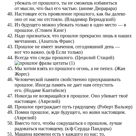
убежать от прошлого, ты не сможешь избавиться
от мысли, что был его частью. (аниме Дюрарара)
Настоящее есть проявление прошлого, как бы далеко
оно от нас ни отстояло. (Владимир Вернадский)
Из будущего можно убежать только в одно место — в
прошлое. (Стивен Кинг)
Надо признаться, что прошлое прекрасно лишь в наших
мечтаниях. (Анатоль Франс)
Прошлое не имеет значения, сегодняшний день —
вот что важно. (к/ф Если только)
Всегда чти следы прошлого. (Цецилий Стаций)
Мы хотим взять из прошлого огонь, а не пепел. (Жан
Жорес)
Человеческой памяти свойственно приукрашивать
прошлое. Иногда память не дает нам отпустить
его. (Нодаме Кантабиле)
Никогда не возвращайся в прошлое. Оно убивает твоё
настоящее. (Аврелий)
Прошлое преграждает путь грядущему. (Роберт Вальзер)
Помни прошлое, жди будущего, но живи настоящим.
(Аврелий)
Вместо того, чтобы сокрушаться о прошлом, лучше
радоваться настоящему. (к/ф Сердца Пандоры)
Машина времени есть у каждого из нас: то,