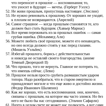
что переносит в прошлое — воспоминания; то,
что уносит в будущее — мечты. (Герберт Уэллс)
Не живи прошлым, пропустишь настоящее. (Энслин)
Не нужно ревновать к прошлому. От хороших не уходят,
к плохим не возвращаются. (Аврелий)
Самое страшное — когда прошлым становятся те, кто
должен был стать будущим. (Хавьер Мариас)
Все время переживать из-за прошлых ошибок — самая
грубая ошибка. (Мохаммед Али)
Можете любить своё прошлое, можете его ненавидеть,
но оно всегда должно стоять у вас перед глазами.
(Мишель Уэльбек)
Избегай прошлого, борись с действительностью
и никогда не оставляй своего благородства. (аниме
Темный Дворецкий II)
Что прошло, того не вернуть. Главное не потерять то,
что имеешь сейчас. (Леви)
Прошлое нельзя просто срубить размашистым ударом
топора. Надо разобраться, что в старом омертвело и
принадлежит могиле и что еще живо и достойно жизни.
(Федор Иванович Шаляпин)
Как же хорошо, что есть воспоминания. они, конечно,
связаны с прошлым, на которое мы часто злимся. Но без
него не было бы нас сегодняшних. (Эльчин Сафарли)
Ничто в целом свете не может нас подкосить, а вот сами