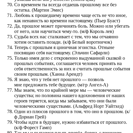
Со временем ты всегда отдаешь прошлому все без
остатка. (Мартин Эмис)
Любовь к прошедшему времени чаще есть не что иное,
как ненависть ко времени настоящему. (Пьер Буаст)
Да, прошлое может причинять боль. Можно или убегать
от него, или научиться чему-то. (м/ф Король лев)
Судьба всех нас сталкивает с тем, что мы отчаянно
хотим оставить позади. (к/ф Белый воротничок)
Теперь с прошлым я циничная эгоистка. Отныне
посвящаю себя настоящему. (Эльчин Сафарли)
Только имея дело с откровенно выдуманной сказкой о
прошлых событиях, соглашается человек принять на
себя ответственность за них и считать прошлые события
своим прошлым. (Ханна Арендт)
Я знаю, что у тебя нет прошлого — позволь
мне предложить тебе будущее. (м/гр Ангел-А)
Мы знаем, что по крайней мере мы — человеческие
существа; но половина нашего вдохновения от наших
героев теряется, когда мы забываем, что они были
человеческими существами. (Альфред Норт Уайтхед)
Один из плюсов прошлого в том, что оно в прошлом. (к/
ф Дориан Грей)
Чтобы идти в будущее, нужно избавиться от прошлого.
(к/ф Форест Гамп)
Так мы и пытаемся плыть вперёд, борясь с течением,