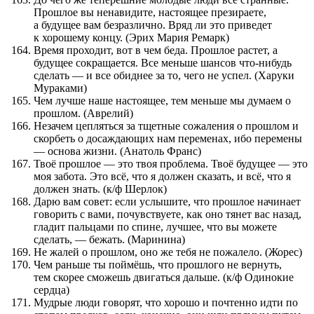
Прошлое вы ненавидите, настоящее презираете,
а будущее вам безразлично. Вряд ли это приведет
к хорошему концу. (Эрих Мария Ремарк)
Время проходит, вот в чем беда. Прошлое растет, а
будущее сокращается. Все меньше шансов что-нибудь
сделать — и все обиднее за то, чего не успел. (Харуки
Мураками)
Чем лучше наше настоящее, тем меньше мы думаем о
прошлом. (Аврелий)
Незачем цепляться за тщетные сожаления о прошлом и
скорбеть о досаждающих нам переменах, ибо перемены
— основа жизни. (Анатоль Франс)
Твоё прошлое — это твоя проблема. Твоё будущее — это
моя забота. Это всё, что я должен сказать, и всё, что я
должен знать. (к/ф Шерлок)
Дарю вам совет: если услышите, что прошлое начинает
говорить с вами, почувствуете, как оно тянет вас назад,
гладит пальцами по спине, лучшее, что вы можете
сделать, — бежать. (Маринина)
Не жалей о прошлом, оно же тебя не пожалело. (Жорес)
Чем раньше ты поймёшь, что прошлого не вернуть,
тем скорее сможешь двигаться дальше. (к/ф Одинокие
сердца)
Мудрые люди говорят, что хорошо и почтенно идти по