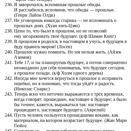
Я заворочался, вспоминая прошлые обиды.
И расслабился, вспомнив, что обиды — прошлые.
(Генри Лайон Олди)
Не уговоришь никогда старика — не вспоминать о
прошлых днях. (Хуан юнъ-Цзяо)
Цени то, что было в прошлом, но не позволяй
ему загораживать твоё будущее. (к/ф Шаман Кинг)
В прошлом я родился, в настоящем я учусь, в будущем я
буду править миром! (Лосев)
Прошлое нужно помнить. Но им нельзя жить. (Айзек
Азимов)
Тебе 17, и ты планируешь будущее, а потом совершенно
неожиданно для себя понимаешь, что будущее сегодня,
а прошлое позади. (к/ф Холм одного дерева)
Иногда мне хочется вернуться в прошлое и исправить
ошибки, но я понимаю, что тогда уйдёт и радость.
(Николас Спаркс)
Теперь ясно что неточно выражаются о трех временах,
когда говорят: прошедшее, настоящее и будущее; а было
бы точнее, кажется, выражаться так: настоящее
прошедшего, настоящее будущего. (Аврелий)
Пусть человек пользуется прошедшими веками, как
материалом, на котором возрастает будущее. (Жан Мари
Гюйо)
Состариться — значит избавиться от страха перед