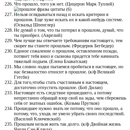
Что прошло, того уж нет. (Цицерон Марк Туллий)
Нельзя оглядываться назад и искать критерии в
прошлом. Еще хуже искать их в какой-нибудь системе.
(Освальд Шпенглер)
Не думай о том, что ты потерял в прошлом, думай, что
ты приобрел. (Аврелий)
Чем лучше вы отвечаете требованиям настоящего, тем
скорее вы станете прошлым. (Фредерик Бегбедер)
Единое сожаление о прошлом, оставленном позади,
потянет тебя вниз и сызнова придется тебе начинать
тяжелый подъем. (Елена Блаватская)
Мы словно лодки пытаемся пробиться в настоящее, но
нас безжалостно относит в прошлое. (к/ф Великий
Гэтсби)
Для того,чтобы стать счастливым в настоящем,
достаточно отпустить прошлое. (Боб Дилан)
Настоящее есть следствие прошедшего, а потому
непрестанно обращай взор свой на зады, чем сбережешь
себя от знатных ошибок. (Козьма Прутков)
Прошедшее нужно знать не потому, что оно прошло, а
потому, что, уходя, не умело убрать своих последствий.
(Василий Ключевский)
Прошлым нельзя жить так долго. (к/ф Двойная жизнь
Чарли Сан-Клауда)