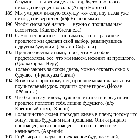
безумие — пытаться делать вид, будто прошлого
никогда не существовало. (Андрэ Нортон)
Мы умираем каждую секунду, «я» секунду назад уже
никогда не вернётся. (к/ф Нелюбимый)
Чтобы снова всё начать — нужно с прошлым нам
расстаться. (Карлос Кастанеда)
Самое неприятное — понимать, что на развилке
прошлого мы сделали свой выбор, разминувшись
с другим будущим. (Эльчин Сафарли)
Прошлое всегда с нами, и все, что мы собой
представляем, все, что мы имеем, исходит из прошлого.
(Джавахарлал Неру)
Только закрыв за собой дверь, можно открыть окно в
будущее. (Франсуаза Саган)
Возврата к прошлому нет, прошлое может давать нам
поучительный урок, служить ориентиром. (Йохан
Хёйзинга)
Что бы ни случилось, нужно двигаться вперёд, иначе
прошлое поглотит тебя, лишив будущего. (к/ф
Крестовый поход Хроно)
Большинство людей проводят жизнь в плену, потому что
живут лишь будущим или прошлым. Они отрицают
настоящее, хотя настоящее — это то, с чего все
начинается. (Аврелий)
Ещё вчера ты верил в прекрасное будущее с ней,