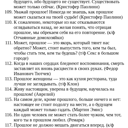
будущего, ибо будущего не существует. Существовать
может только сейчас. (Кристофер Паолини)
Уважай прошлое! Никогда не знаешь, как прошлое
может сказаться на твоей судьбе! (Кристофер Паолини)
К сожалению, некоторые из нас отказываются
оглядываться назад, не желая понять, что отрицая
прошлое, мы обрекаем себя на его повторение. (к/ф
Отчаянные домохозяйки)
Может, прошлое — это якорь, который тянет нас
обратно? Может, стоит выпустить того, кем ты был,
чтобы стать тем, кем ты будешь? (т/ф Секс в большом
городе)
Когда в наших сердцах бледнеют воспоминания, смерть
заставляет их вновь расцвести в своих руках. (Федор
Иванович Тютчев)
Прошлое женщины — это как кухня ресторана, туда
лучше не заглядывать. (т/ф Клон)
Живу настоящим, уверена в будущем, научилась на
прошлом! (Аврелий)
На самом деле, кроме прошлого, больше ничего и нет:
настоящее не стоит подолгу на месте, а о будущем
каждый может только гадать. (Мартин Эмис)
Ни один человек не может стать более чужим, чем тот,
кого ты в прошлом любил. (Ремарк)
Прошлое не должно мешать двигаться вперед. (к/ф