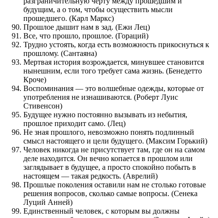
разграничительную черту между прошедшим и
будущим, а о том, чтобы осуществить мысли
прошедшего. (Карл Маркс)
Прошлое дышит нам в зад. (Ежи Лец)
Все, что прошло, прошлое. (Гораций)
Трудно устоять, когда есть возможность прикоснуться к
прошлому. (Сантаяна)
Мертвая история возрождается, минувшее становится
нынешним, если того требует сама жизнь. (Бенедетто
Кроче)
Воспоминания — это волшебные одежды, которые от
употребления не изнашиваются. (Роберт Луис
Стивенсон)
Будущее нужно постоянно вызывать из небытия,
прошлое приходит само. (Лец)
Не зная прошлого, невозможно понять подлинный
смысл настоящего и цели будущего. (Максим Горький)
Человек никогда не присутствует там, где он на самом
деле находится. Он вечно копается в прошлом или
заглядывает в будущее, а просто спокойно побыть в
настоящем — такая редкость. (Аврелий)
Прошлые поколения оставили нам не столько готовые
решения вопросов, сколько самые вопросы. (Сенека
Луций Анней)
Единственный человек, с которым вы должны