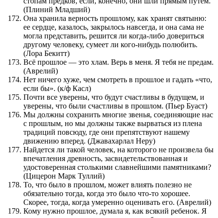
стопам предков, если, конечно, они шли прямым путем.
(Плиний Младший)
Она хранила верность прошлому, как хранят святыню:
ее сердце, казалось, закрылось навсегда, и она сама не
могла представить, решится ли когда-либо довериться
другому человеку, сумеет ли кого-нибудь полюбить.
(Лора Бекитт)
Всё прошлое — это хлам. Верь в меня. Я тебя не предам.
(Аврелий)
Нет ничего хуже, чем смотреть в прошлое и гадать «что,
если бы». (к/ф Касл)
Почти все уверены, что будут счастливы в будущем, и
уверены, что были счастливы в прошлом. (Пьер Буаст)
Мы должны сохранить многие звенья, соединяющие нас
с прошлым, но мы должны также вырваться из плена
традиций повсюду, где они препятствуют нашему
движению вперед. (Джавахарлал Неру)
Найдется ли такой человек, на которого не произвела бы
впечатления древность, засвидетельствованная и
удостоверенная столькими славнейшими памятниками?
(Цицерон Марк Туллий)
То, что было в прошлом, может влиять полезно не
обязательно тогда, когда это было что-то хорошее.
Скорее, тогда, когда умеренно оценивать его. (Аврелий)
Кому нужно прошлое, думала я, как всякий ребенок. Я