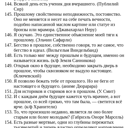
Всякий день есть ученик дня вчерашнего. (Публилий
Сир)
Прошлому свойственны неподвижность, постоянство.
Оно не меняется и несет на себе печать вечности,
подобно написанной маслом картине или статуе из
бронзы или мрамора. (Джавахарлал Неру)
Я скучаю. Это единственное объяснение моей тяги к
прошлому. (Эльчин Сафарли)
Бегство в прошлое, собственно говоря, то же самое, что
бегство в идеал. (Вильгельм Виндельбанд)
Есть только миг между прошлым и будущим, именно он
называется жизнь. (к/ф Земля Санникова)
Открыв окно в будущее, необходимо закрыть дверь в
прошлое, чтобы сквозняком не выдуло настоящее.
(Ключевский)
Я позволю бежать тебе от прошлого. Но не беги от
настоящего и будущего. (аниме Дюрарара)
Для историков и стариков все в прошлом. (У. Смит)
И с каждым днём будущее кажется чуть мрачнее, а вот
прошлое, со всей грязью, что там была, — светится всё
ярче. (к/ф Хранители)
То, что произошло недавно, является ли оно более
старым или более молодым? (Габриэль Оноре Марсель)
Есть разные мертвые, одни из глубины пережитых
тысячелетий и теперь властно определяют направление