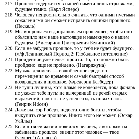
Прошлое содержится в нашей памяти лишь отрывками,
будущее темно. (Карл Ясперс)
Человеку непростительно считать, что одними пустыми
сожалениями он сможет исправить ошибки прошлого.
(Паскаль)
Мы вопрошаем и допрашиваем прошедшее, чтобы оно
объяснило нам наше настоящее и намекнуло о нашем
будущем. (Виссарион Григорьевич Белинский)
Если не забудешь прошлое, то у тебя не будет будущего.
(м/ф Ледниковый Период 2: Глобальное потепление)
Пройденное уже нельзя пройти. То, что должно быть
пройдено, еще не пройдено. (Нагарджуна)
Музыка для меня — излюбленное средство
перемещения во времени и самый быстрый способ
возвращения в прошлое. (Фредерик Бегбедер)
Не туши лучины, хотя пламя ее колеблется, пока фонарь
не укажет тебе путь; не вычеркивай из речей старых
выражений, пока ты не успел создать новых слов.
(Генрик Ибсен)
Даже вы, сэр Роберт, недостаточно богаты, чтобы
выкупить свое прошлое. Никто этого не может. (Оскар
Уайльд)
Если в твоей жизни появился человек, с которым ты
забываешь прошлое, значит этот человек — твое
будущее! (Андреев)