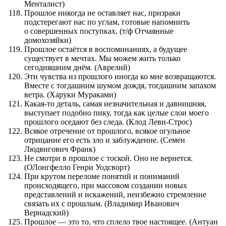
Менталист)
Прошлое никогда не оставляет нас, призраки
подстерегают нас по углам, готовые напомнить
о совершенных поступках. (т/ф Отчаянные
домохозяйки)
Прошлое остаётся в воспоминаниях, а будущее
существует в мечтах. Мы можем жить только
сегодняшним днём. (Аврелий)
Эти чувства из прошлого иногда ко мне возвращаются.
Вместе с тогдашним шумом дождя, тогдашним запахом
ветра. (Харуки Мураками)
Какая-то деталь, самая незначительная и давнишняя,
выступает подобно пику, тогда как целые слои моего
прошлого оседают без следа. (Клод Леви-Строс)
Всякое отречение от прошлого, всякое огульное
отрицание его есть зло и заблуждение. (Семен
Людвигович Франк)
Не смотри в прошлое с тоской. Оно не вернется.
(ОЛонгфелло Генри Уодсворт)
При крутом переломе понятий и пониманий
происходящего, при массовом создании новых
представлений и искажений, неизбежно стремление
связать их с прошлым. (Владимир Иванович
Вернадский)
Прошлое — это то, что сплело твое настоящее. (Антуан