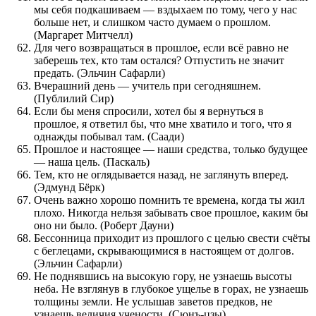
мы себя подкашиваем — вздыхаем по тому, чего у нас
больше нет, и слишком часто думаем о прошлом.
(Маргарет Митчелл)
Для чего возвращаться в прошлое, если всё равно не
заберешь тех, кто там остался? Отпустить не значит
предать. (Эльчин Сафарли)
Вчерашний день — учитель при сегодняшнем.
(Публилий Сир)
Если бы меня спросили, хотел бы я вернуться в
прошлое, я ответил бы, что мне хватило и того, что я
однажды побывал там. (Саади)
Прошлое и настоящее — наши средства, только будущее
— наша цель. (Паскаль)
Тем, кто не оглядывается назад, не заглянуть вперед.
(Эдмунд Бёрк)
Очень важно хорошо помнить те времена, когда ты жил
плохо. Никогда нельзя забывать свое прошлое, каким бы
оно ни было. (Роберт Дауни)
Бессонница приходит из прошлого с целью свести счёты
с беглецами, скрывающимися в настоящем от долгов.
(Эльчин Сафарли)
Не поднявшись на высокую гору, не узнаешь высоты
неба. Не взглянув в глубокое ущелье в горах, не узнаешь
толщины земли. Не услышав заветов предков, не
узнаешь величия учености. (Сюнъ-цзы)