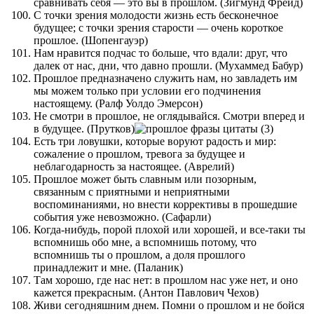
сравнивать себя — это вы в прошлом. (Зигмунд Фрейд)
С точки зрения молодости жизнь есть бесконечное
будущее; с точки зрения старости — очень короткое
прошлое. (Шопенгауэр)
Нам нравится подчас то больше, что вдали: друг, что
далек от нас, дни, что давно прошли. (Мухаммед Бабур)
Прошлое предназначено служить нам, но завладеть им
мы можем только при условии его подчинения
настоящему. (Ралф Уолдо Эмерсон)
Не смотри в прошлое, не оглядывайся. Смотри вперед и
в будущее. (Прутков)
Есть три ловушки, которые воруют радость и мир:
сожаление о прошлом, тревога за будущее и
неблагодарность за настоящее. (Аврелий)
Прошлое может быть славным или позорным,
связанным с приятными и неприятными
воспоминаниями, но внести коррективы в прошедшие
события уже невозможно. (Сафарли)
Когда-нибудь, порой плохой или хорошей, и все-таки ты
вспомнишь обо мне, а вспомнишь потому, что
вспомнишь ты о прошлом, а доля прошлого
принадлежит и мне. (Паланик)
Там хорошо, где нас нет: в прошлом нас уже нет, и оно
кажется прекрасным. (Антон Павлович Чехов)
Живи сегодняшним днем. Помни о прошлом и не бойся