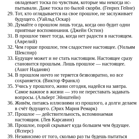
овладевает тоска по чувствам, которые мы некогда ис­
пытывали. Даже тоска по былой скорби. (Генрих Гейне)
Тот, кто оглядывается на свое прошлое, не заслуживает
будущего. (Уайльд Оскар)
Думайте о прошлом лишь тогда, когда оно будит одни
приятные воспоминания. (Джейн Остин)
В прошлое тянет тогда, когда нет радости в настоящем.
(Аврелий)
Чем горше прошлое, тем сладостнее настоящее. (Уильям
Шекспир)
Будущее может и не стать настоящим. Настоящее сразу
становится прошлым. Лишь прошлое — настоящее.
(Ашот Наданян)
В прошлом ничто не теряется безвозвратно, но все
сохраняется. (Виктор Франкл)
Учись у прошлого, живи сегодня, надейся на завтра.
Самое важное в жизни — это не переставать задавать
вопросы. (Альберт Эйнштейн)
Живём, питаясь иллюзиями из прошлого, а долги делаем
в счёт будущего. (Эрих Мария Ремарк)
Прошлое — действительность, вспоминаемая
настоящим. (Лев Карсавин)
Прошлое, порой скрывает куда большем чем будущее.
(Ясперс)
Независимо от того, сколько раз ты будешь пытаться