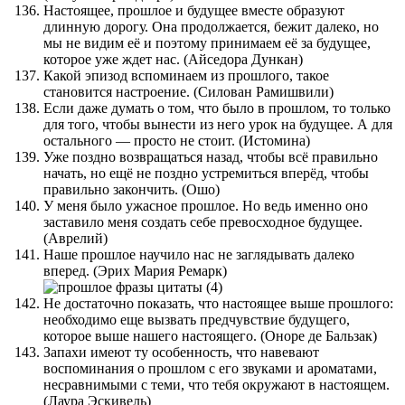
Настоящее, прошлое и будущее вместе образуют
длинную дорогу. Она продолжается, бежит далеко, но
мы не видим её и поэтому принимаем её за будущее,
которое уже ждет нас. (Айседора Дункан)
Какой эпизод вспоминаем из прошлого, такое
становится настроение. (Силован Рамишвили)
Если даже думать о том, что было в прошлом, то только
для того, чтобы вынести из него урок на будущее. А для
остального — просто не стоит. (Истомина)
Уже поздно возвращаться назад, чтобы всё правильно
начать, но ещё не поздно устремиться вперёд, чтобы
правильно закончить. (Ошо)
У меня было ужасное прошлое. Но ведь именно оно
заставило меня создать себе превосходное будущее.
(Аврелий)
Наше прошлое научило нас не заглядывать далеко
вперед. (Эрих Мария Ремарк)
Не достаточно показать, что настоящее выше прошлого:
необходимо еще вызвать предчувствие будущего,
которое выше нашего настоящего. (Оноре де Бальзак)
Запахи имеют ту особенность, что навевают
воспоминания о прошлом с его звуками и ароматами,
несравнимыми с теми, что тебя окружают в настоящем.
(Лаура Эскивель)