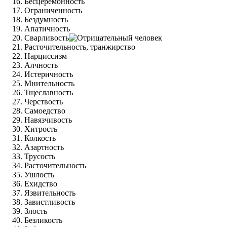
Бесцеремонность
Ограниченность
Бездумность
Апатичность
Сварливость
Расточительность, транжирство
Нарциссизм
Алчность
Истеричность
Мнительность
Тщеславность
Черствость
Самоедство
Навязчивость
Хитрость
Колкость
Азартность
Трусость
Расточительность
Ушлость
Ехидство
Язвительность
Завистливость
Злость
Безликость