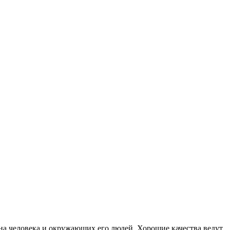
 на человека и окружающих его людей. Хорошие качества ведут