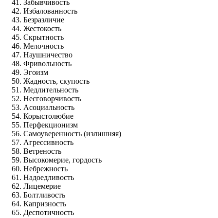
Забывчивость
Избалованность
Безразличие
Жестокость
Скрытность
Мелочность
Наушничество
Фривольность
Эгоизм
Жадность, скупость
Медлительность
Несговорчивость
Асоциальность
Корыстолюбие
Перфекционизм
Самоуверенность (излишняя)
Агрессивность
Ветреность
Высокомерие, гордость
Небрежность
Надоедливость
Лицемерие
Болтливость
Капризность
Деспотичность