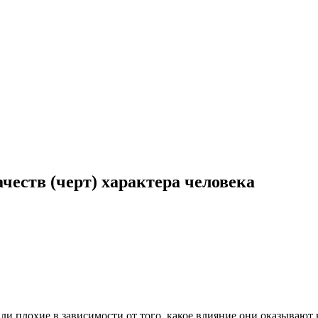
честв (черт) характера человека
ли плохие в зависимости от того, какое влияние они оказывают