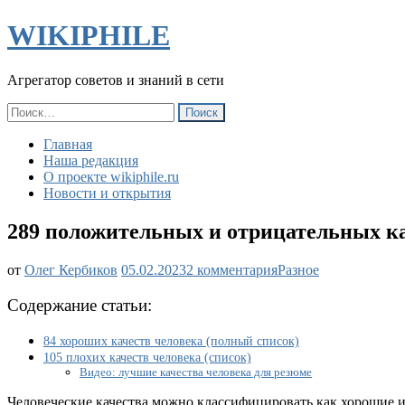
WIKIPHILE
Агрегатор советов и знаний в сети
Найти:
Главная
Наша редакция
О проекте wikiphile.ru
Новости и открытия
289 положительных и отрицательных ка
к
от
Олег Кербиков
05.02.2023
2 комментария
Разное
записи
289
Содержание статьи:
положительных
и
84 хороших качеств человека (полный список)
отрицательных
105 плохих качеств человека (список)
качеств
Видео: лучшие качества человека для резюме
(черт)
характера
Человеческие качества можно классифицировать как хорошие и