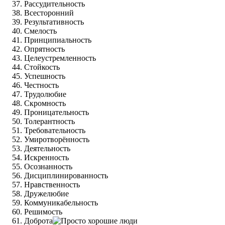
Рассудительность
Всесторонний
Результативность
Смелость
Принципиальность
Опрятность
Целеустремленность
Стойкость
Успешность
Честность
Трудолюбие
Скромность
Проницательность
Толерантность
Требовательность
Умиротворённость
Деятельность
Искренность
Осознанность
Дисциплинированность
Нравственность
Дружелюбие
Коммуникабельность
Решимость
Доброта