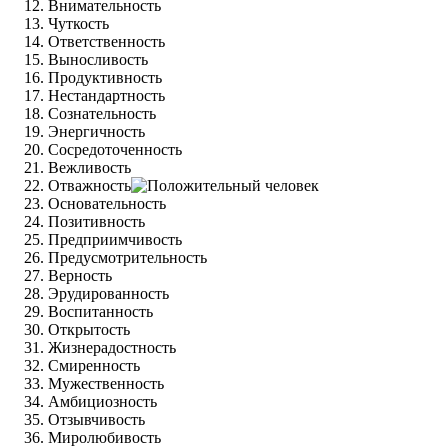
Внимательность
Чуткость
Ответственность
Выносливость
Продуктивность
Нестандартность
Сознательность
Энергичность
Сосредоточенность
Вежливость
Отважность
Основательность
Позитивность
Предприимчивость
Предусмотрительность
Верность
Эрудированность
Воспитанность
Открытость
Жизнерадостность
Смиренность
Мужественность
Амбициозность
Отзывчивость
Миролюбивость