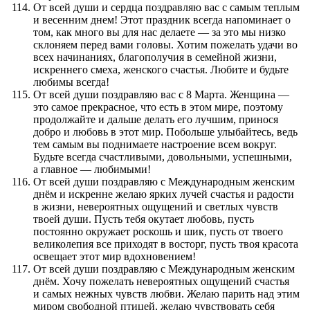
От всей души и сердца поздравляю вас с самым теплым
и весенним днем! Этот праздник всегда напоминает о
том, как много вы для нас делаете — за это мы низко
склоняем перед вами головы. Хотим пожелать удачи во
всех начинаниях, благополучия в семейной жизни,
искреннего смеха, женского счастья. Любите и будьте
любимы всегда!
От всей души поздравляю вас с 8 Марта. Женщина —
это самое прекрасное, что есть в этом мире, поэтому
продолжайте и дальше делать его лучшим, принося
добро и любовь в этот мир. Побольше улыбайтесь, ведь
тем самым вы поднимаете настроение всем вокруг.
Будьте всегда счастливыми, довольными, успешными,
а главное — любимыми!
От всей души поздравляю с Международным женским
днём и искренне желаю ярких лучей счастья и радости
в жизни, невероятных ощущений и светлых чувств
твоей души. Пусть тебя окутает любовь, пусть
постоянно окружает роскошь и шик, пусть от твоего
великолепия все приходят в восторг, пусть твоя красота
освещает этот мир вдохновением!
От всей души поздравляю с Международным женским
днём. Хочу пожелать невероятных ощущений счастья
и самых нежных чувств любви. Желаю парить над этим
миром свободной птицей, желаю чувствовать себя