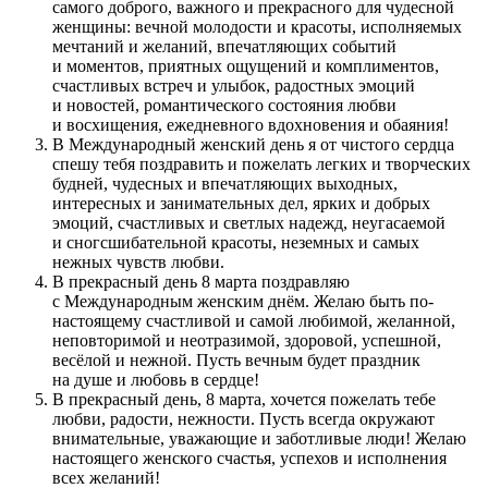
самого доброго, важного и прекрасного для чудесной
женщины: вечной молодости и красоты, исполняемых
мечтаний и желаний, впечатляющих событий
и моментов, приятных ощущений и комплиментов,
счастливых встреч и улыбок, радостных эмоций
и новостей, романтического состояния любви
и восхищения, ежедневного вдохновения и обаяния!
В Международный женский день я от чистого сердца
спешу тебя поздравить и пожелать легких и творческих
будней, чудесных и впечатляющих выходных,
интересных и занимательных дел, ярких и добрых
эмоций, счастливых и светлых надежд, неугасаемой
и сногсшибательной красоты, неземных и самых
нежных чувств любви.
В прекрасный день 8 марта поздравляю
с Международным женским днём. Желаю быть по-
настоящему счастливой и самой любимой, желанной,
неповторимой и неотразимой, здоровой, успешной,
весёлой и нежной. Пусть вечным будет праздник
на душе и любовь в сердце!
В прекрасный день, 8 марта, хочется пожелать тебе
любви, радости, нежности. Пусть всегда окружают
внимательные, уважающие и заботливые люди! Желаю
настоящего женского счастья, успехов и исполнения
всех желаний!