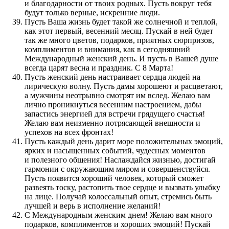
и благодарности от твоих родных. Пусть вокруг тебя
будут только верные, искренние люди.
Пусть Ваша жизнь будет такой же солнечной и теплой,
как этот первый, весенний месяц. Пускай в ней будет
так же много цветов, подарков, приятных сюрпризов,
комплиментов и внимания, как в сегодняшний
Международный женский день. И пусть в Вашей душе
всегда царят весна и праздник. С 8 Марта!
Пусть женский день настраивает сердца людей на
лирическую волну. Пусть дамы хорошеют и расцветают,
а мужчины неотрывно смотрят им вслед. Желаю вам
лично проникнуться весенним настроением, дабы
запастись энергией для встречи грядущего счастья!
Желаю вам неизменно потрясающей внешности и
успехов на всех фронтах!
Пусть каждый день дарит море положительных эмоций,
ярких и насыщенных событий, чудесных моментов
и полезного общения! Наслаждайся жизнью, достигай
гармонии с окружающим миром и совершенствуйся.
Пусть появится хороший человек, который сможет
развеять тоску, растопить твое сердце и вызвать улыбку
на лице. Получай колоссальный опыт, стремись быть
лучшей и верь в исполнение желаний!
С Международным женским днем! Желаю вам много
подарков, комплиментов и хороших эмоций! Пускай