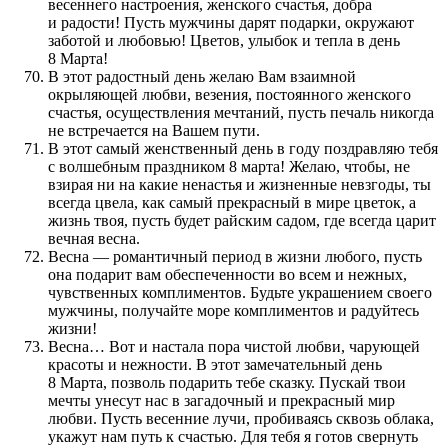
весеннего настроения, женского счастья, добра
и радости! Пусть мужчины дарят подарки, окружают
заботой и любовью! Цветов, улыбок и тепла в день
8 Марта!
В этот радостный день желаю Вам взаимной
окрыляющей любви, везения, постоянного женского
счастья, осуществления мечтаний, пусть печаль никогда
не встречается на Вашем пути.
В этот самый женственный день в году поздравляю тебя
с волшебным праздником 8 марта! Желаю, чтобы, не
взирая ни на какие ненастья и жизненные невзгоды, ты
всегда цвела, как самый прекрасный в мире цветок, а
жизнь твоя, пусть будет райским садом, где всегда царит
вечная весна.
Весна — романтичный период в жизни любого, пусть
она подарит вам обеспеченности во всем и нежных,
чувственных комплиментов. Будьте украшением своего
мужчины, получайте море комплиментов и радуйтесь
жизни!
Весна… Вот и настала пора чистой любви, чарующей
красоты и нежности. В этот замечательный день
8 Марта, позволь подарить тебе сказку. Пускай твои
мечты унесут нас в загадочный и прекрасный мир
любви. Пусть весенние лучи, пробиваясь сквозь облака,
укажут нам путь к счастью. Для тебя я готов свернуть