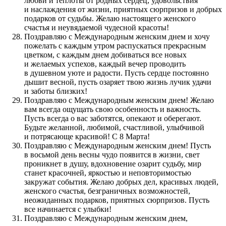
любви и теплоты от родных сердец, удовольствия
и наслаждения от жизни, приятных сюрпризов и добрых
подарков от судьбы. Желаю настоящего женского
счастья и неувядаемой чудесной красоты!
Поздравляю с Международным женским днем и хочу
пожелать с каждым утром распускаться прекрасным
цветком, с каждым днем добиваться все новых
и желаемых успехов, каждый вечер проводить
в душевном уюте и радости. Пусть сердце постоянно
дышит весной, пусть озаряет твою жизнь лучик удачи
и заботы близких!
Поздравляю с Международным женским днем! Желаю
вам всегда ощущать свою особенность и важность.
Пусть всегда о вас заботятся, опекают и оберегают.
Будьте желанной, любимой, счастливой, улыбчивой
и потрясающе красивой! С 8 Марта!
Поздравляю с Международным женским днем! Пусть
в восьмой день весны чудо появится в жизни, свет
проникнет в душу, вдохновение озарит судьбу, мир
станет красочней, яркостью и неповторимостью
закружат события. Желаю добрых дел, красивых людей,
женского счастья, безграничных возможностей,
неожиданных подарков, приятных сюрпризов. Пусть
все начинается с улыбки!
Поздравляю с Международным женским днем,