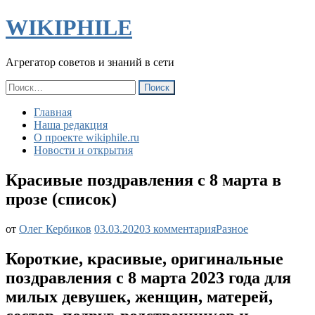
WIKIPHILE
Агрегатор советов и знаний в сети
Найти:
Главная
Наша редакция
О проекте wikiphile.ru
Новости и открытия
Красивые поздравления с 8 марта в
прозе (список)
к
от
Олег Кербиков
03.03.2020
3 комментария
Разное
записи
Красивые
Короткие, красивые, оригинальные
поздравления
поздравления с 8 марта 2023 года для
с
8
милых девушек, женщин, матерей,
марта