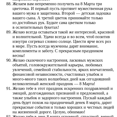
Желаем вам непременно получить на 8 Марта три
цветочка. И первый пусть протянет мужественная рука
вашего мужа и защитника. Второй — детская ладошка
вашего сына. А третий цветок принимайте только
из достойных рук. Будьте сама цветком только
в ослепительных букетах!
Желаю всегда оставаться такой же интересной, красивой
и волнительной. Удачи всегда и во всем, чтоб позитив
изнутри согревал словно солнце. Цвести ярче всех роз
в мире. Пусть всегда мужчины дарят внимание,
комплименты и заботу. С прекрасным праздником
весны!
Желаю сказочного настроения, ласковых мужских
объятий, головокружительной карьеры, любимых
увлечений, семейной стабильности, ярких впечатлений,
финансовой независимости, счастливых улыбок и
много-много таких волшебных дней как сегодняшний
великолепный женский праздник — 8 Марта!
Желаю тебе в этот праздник искренних поздравлений и
эмоций, долгожданных признаний и предложений, а
также улыбок и задорного настроения. Пускай каждый
день будет похож на праздничный денек 8 марта, дарит
прекрасные события и только хороших и честных людей
на жизненной дороге. Целую, обнимаю!
Желаю тебе в день 8 марта огромной, страстной, верной,