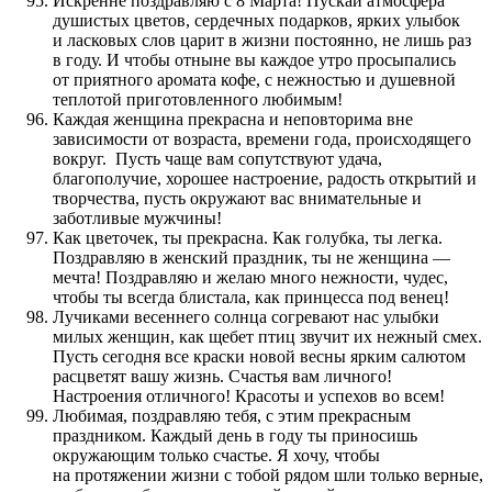
Искренне поздравляю с 8 Марта! Пускай атмосфера
душистых цветов, сердечных подарков, ярких улыбок
и ласковых слов царит в жизни постоянно, не лишь раз
в году. И чтобы отныне вы каждое утро просыпались
от приятного аромата кофе, с нежностью и душевной
теплотой приготовленного любимым!
Каждая женщина прекрасна и неповторима вне
зависимости от возраста, времени года, происходящего
вокруг. Пусть чаще вам сопутствуют удача,
благополучие, хорошее настроение, радость открытий и
творчества, пусть окружают вас внимательные и
заботливые мужчины!
Как цветочек, ты прекрасна. Как голубка, ты легка.
Поздравляю в женский праздник, ты не женщина —
мечта! Поздравляю и желаю много нежности, чудес,
чтобы ты всегда блистала, как принцесса под венец!
Лучиками весеннего солнца согревают нас улыбки
милых женщин, как щебет птиц звучит их нежный смех.
Пусть сегодня все краски новой весны ярким салютом
расцветят вашу жизнь. Счастья вам личного!
Настроения отличного! Красоты и успехов во всем!
Любимая, поздравляю тебя, с этим прекрасным
праздником. Каждый день в году ты приносишь
окружающим только счастье. Я хочу, чтобы
на протяжении жизни с тобой рядом шли только верные,