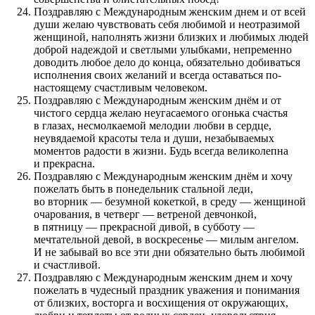
Поздравляю с Международным женским днем и от всей
души желаю чувствовать себя любимой и неотразимой
женщиной, наполнять жизни близких и любимых людей
доброй надеждой и светлыми улыбками, непременно
доводить любое дело до конца, обязательно добиваться
исполнения своих желаний и всегда оставаться по-
настоящему счастливым человеком.
Поздравляю с Международным женским днём и от
чистого сердца желаю неугасаемого огонька счастья
в глазах, несмолкаемой мелодии любви в сердце,
неувядаемой красоты тела и души, незабываемых
моментов радости в жизни. Будь всегда великолепна
и прекрасна.
Поздравляю с Международным женским днём и хочу
пожелать быть в понедельник стальной леди,
во вторник — безумной кокеткой, в среду — женщиной
очарования, в четверг — ветреной девчонкой,
в пятницу — прекрасной дивой, в субботу —
мечтательной девой, в воскресенье — милым ангелом.
И не забывай во все эти дни обязательно быть любимой
и счастливой.
Поздравляю с Международным женским днем и хочу
пожелать в чудесный праздник уважения и понимания
от близких, восторга и восхищения от окружающих,