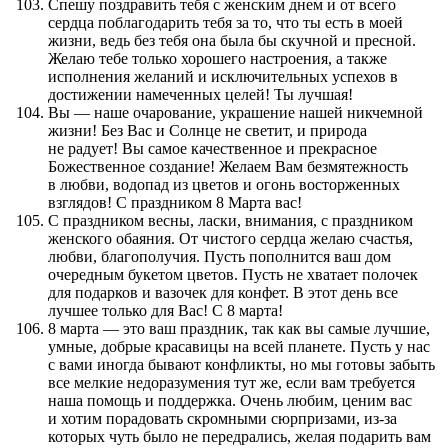
Спешу поздравить тебя с женским днем и от всего
сердца поблагодарить тебя за то, что ты есть в моей
жизни, ведь без тебя она была бы скучной и пресной.
Желаю тебе только хорошего настроения, а также
исполнения желаний и исключительных успехов в
достижении намеченных целей! Ты лучшая!
Вы — наше очарование, украшение нашей никчемной
жизни! Без Вас и Солнце не светит, и природа
не радует! Вы самое качественное и прекрасное
Божественное создание! Желаем Вам безмятежность
в любви, водопад из цветов и огонь восторженных
взглядов! С праздником 8 Марта вас!
С праздником весны, ласки, внимания, с праздником
женского обаяния. От чистого сердца желаю счастья,
любви, благополучия. Пусть пополнится ваш дом
очередным букетом цветов. Пусть не хватает полочек
для подарков и вазочек для конфет. В этот день все
лучшее только для Вас! С 8 марта!
8 марта — это ваш праздник, так как вы самые лучшие,
умные, добрые красавицы на всей планете. Пусть у нас
с вами иногда бывают конфликты, но мы готовы забыть
все мелкие недоразумения тут же, если вам требуется
наша помощь и поддержка. Очень любим, ценим вас
и хотим порадовать скромными сюрпризами, из-за
которых чуть было не передрались, желая подарить вам