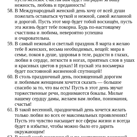
нежность, любовь и преданность!
В Международный женский день хочу от всей души
пожелать оставаться чуткой и нежной, самой желанной
и дорогой. Пусть этот мир будет тобой восхищён, пусть
эта жизнь будет тебе покорна. Будь по-настоящему
счастлива и любима, невероятно успешна
и очаровательна.
В самый нежный и светлый праздник 8 марта я желаю
тебе 8 женских, весьма необходимых, вещей: мира в
семье, покоя в душе, здоровья в теле, радости в глазах,
любви в сердце, легкости в ногах, приятных слов в ушах
и красивых цветов в руках! И пускай эта восьмерка
будет постоянной жизненной спутницей!
В столь праздничный день, посвященный дорогим
и любимым женщинам хочется сказать — большое
спасибо за то, что вы есть! Пусть в этот день звучат
торжественные речи, поднимаются бокалы. Милые
нашему сердцу дамы, желаем вам любви, понимания,
счастья!
В такой весенний, праздничный день хочется желать
только любви во всех ее максимальных проявлениях!
Пусть это чувство насыщает все сферы жизни и всегда
будет в избытке, чтобы можно было его дарить
окружающим!