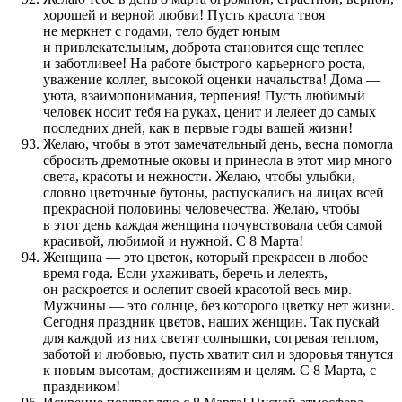
хорошей и верной любви! Пусть красота твоя
не меркнет с годами, тело будет юным
и привлекательным, доброта становится еще теплее
и заботливее! На работе быстрого карьерного роста,
уважение коллег, высокой оценки начальства! Дома —
уюта, взаимопонимания, терпения! Пусть любимый
человек носит тебя на руках, ценит и лелеет до самых
последних дней, как в первые годы вашей жизни!
Желаю, чтобы в этот замечательный день, весна помогла
сбросить дремотные оковы и принесла в этот мир много
света, красоты и нежности. Желаю, чтобы улыбки,
словно цветочные бутоны, распускались на лицах всей
прекрасной половины человечества. Желаю, чтобы
в этот день каждая женщина почувствовала себя самой
красивой, любимой и нужной. С 8 Марта!
Женщина — это цветок, который прекрасен в любое
время года. Если ухаживать, беречь и лелеять,
он раскроется и ослепит своей красотой весь мир.
Мужчины — это солнце, без которого цветку нет жизни.
Сегодня праздник цветов, наших женщин. Так пускай
для каждой из них светят солнышки, согревая теплом,
заботой и любовью, пусть хватит сил и здоровья тянутся
к новым высотам, достижениям и целям. С 8 Марта, с
праздником!