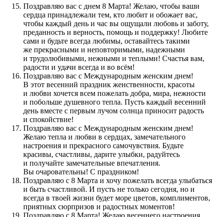
Поздравляю вас с днем 8 Марта! Желаю, чтобы ваши
сердца принадлежали тем, кто любит и обожает вас,
чтобы каждый день и час вы ощущали любовь и заботу,
преданность и верность, помощь и поддержку! Любите
сами и будьте всегда любимы, оставайтесь такими
же прекрасными и неповторимыми, надежными
и трудолюбивыми, нежными и теплыми! Счастья вам,
радости и удачи всегда и во всём!
Поздравляю вас с Международным женским днем!
В этот весенний праздник женственности, красоты
и любви хочется всем пожелать добра, мира, нежности
и побольше душевного тепла. Пусть каждый весенний
день вместе с первым лучом солнца приносит радость
и спокойствие!
Поздравляю вас с Международным женским днем!
Желаю тепла и любви в сердцах, замечательного
настроения и прекрасного самочувствия. Будьте
красивы, счастливы, дарите улыбки, радуйтесь
и получайте замечательные впечатления.
Вы очаровательны! С праздником!
Поздравляю с 8 Марта и хочу пожелать всегда улыбаться
и быть счастливой. И пусть не только сегодня, но и
всегда в твоей жизни будет море цветов, комплиментов,
приятных сюрпризов и радостных моментов!
Поздравляю с 8 Марта! Желаю весеннего настроения,