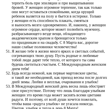
терпеть боль при эпиляции и при выщипывании
бровей. У женщин огромное терпение, так как только
они могут оставаться спокойными, когда орущий
ребенок валяется на полу и бьется в истерике. Только
у женщин есть способность плакать, смеяться
и выносить мозги одновременно. И, наконец, у женщин
огромное сердце, которое может полюбить мужчину,
разбрасывающего везде вещи, обладающего
академическим храпом и бреющегося только
по праздникам и на свадьбу. С 8 Марта вас, дорогие
наши слабые половинки человечества!
Я желаю тебе в жизни много ярких и светлых событий,
согревающих твою душу. Пусть родные и любимые
тобой люди дарят тебе тепло, от которого ты сама
будешь светиться счастьем. С Международным женским
днем тебя!
Будь всегда нежной, как первые мартовские цветы,
и такой же необходимой, как приход весны после долгих
дней зимы. Любви и веселья, очарования и улыбок!
В Международный женский день весна лишь обостряет
свое присутствие. Потому что лишь благодаря улыбкам
женщин это время года может засиять всеми цветами
радуги. И поэтому, от всей души хочется пожелать,
чтобы ваша «радуга улыбок» не угасала никогда.
Цветов, улыбок и тепла в день 8 Марта!