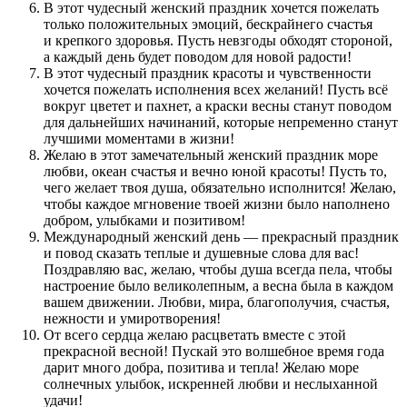
В этот чудесный женский праздник хочется пожелать
только положительных эмоций, бескрайнего счастья
и крепкого здоровья. Пусть невзгоды обходят стороной,
а каждый день будет поводом для новой радости!
В этот чудесный праздник красоты и чувственности
хочется пожелать исполнения всех желаний! Пусть всё
вокруг цветет и пахнет, а краски весны станут поводом
для дальнейших начинаний, которые непременно станут
лучшими моментами в жизни!
Желаю в этот замечательный женский праздник море
любви, океан счастья и вечно юной красоты! Пусть то,
чего желает твоя душа, обязательно исполнится! Желаю,
чтобы каждое мгновение твоей жизни было наполнено
добром, улыбками и позитивом!
Международный женский день — прекрасный праздник
и повод сказать теплые и душевные слова для вас!
Поздравляю вас, желаю, чтобы душа всегда пела, чтобы
настроение было великолепным, а весна была в каждом
вашем движении. Любви, мира, благополучия, счастья,
нежности и умиротворения!
От всего сердца желаю расцветать вместе с этой
прекрасной весной! Пускай это волшебное время года
дарит много добра, позитива и тепла! Желаю море
солнечных улыбок, искренней любви и неслыханной
удачи!