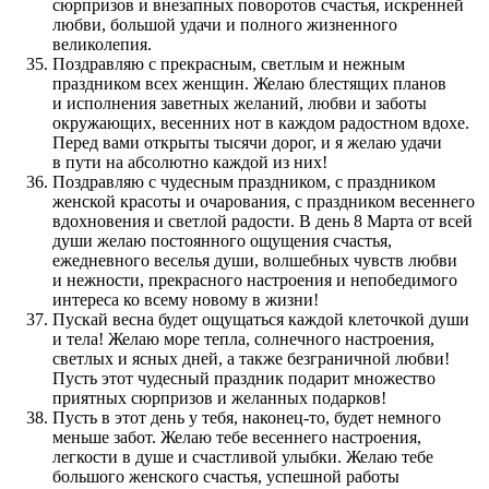
сюрпризов и внезапных поворотов счастья, искренней
любви, большой удачи и полного жизненного
великолепия.
Поздравляю с прекрасным, светлым и нежным
праздником всех женщин. Желаю блестящих планов
и исполнения заветных желаний, любви и заботы
окружающих, весенних нот в каждом радостном вдохе.
Перед вами открыты тысячи дорог, и я желаю удачи
в пути на абсолютно каждой из них!
Поздравляю с чудесным праздником, с праздником
женской красоты и очарования, с праздником весеннего
вдохновения и светлой радости. В день 8 Марта от всей
души желаю постоянного ощущения счастья,
ежедневного веселья души, волшебных чувств любви
и нежности, прекрасного настроения и непобедимого
интереса ко всему новому в жизни!
Пускай весна будет ощущаться каждой клеточкой души
и тела! Желаю море тепла, солнечного настроения,
светлых и ясных дней, а также безграничной любви!
Пусть этот чудесный праздник подарит множество
приятных сюрпризов и желанных подарков!
Пусть в этот день у тебя, наконец-то, будет немного
меньше забот. Желаю тебе весеннего настроения,
легкости в душе и счастливой улыбки. Желаю тебе
большого женского счастья, успешной работы