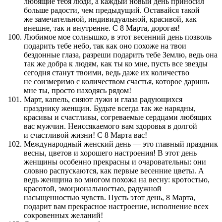
любящие тебя люди, а каждый новый день приносил
больше радости, чем предыдущий. Оставайся такой
же замечательной, индивидуальной, красивой, как
внешне, так и внутренне. С 8 Марта, дорогая!
Любимое мое солнышко, в этот весенний день позволь
подарить тебе небо, так как оно похоже на твои
бездонные глаза, разреши подарить тебе Землю, ведь она
так же добра к людям, как ты ко мне, пусть все звезды
сегодня станут твоими, ведь даже их количество
не соизмеримо с количеством счастья, которое даришь
мне ты, просто находясь рядом!
Март, капель, сияют лужи и глаза радующихся
празднику женщин. Будьте всегда так же нарядны,
красивы и счастливы, согреваемые сердцами любящих
вас мужчин. Неиссякаемого вам здоровья в долгой
и счастливой жизни! С 8 Марта вас!
Международный женский день — это главный праздник
весны, цветов и хорошего настроения! В этот день
женщины особенно прекрасны и очаровательны: они
словно распускаются, как первые весенние цветы. А
ведь женщина во многом похожа на весну: кротостью,
красотой, эмоциональностью, радужной
насыщенностью чувств. Пусть этот день, 8 Марта,
подарит вам прекрасное настроение, исполнение всех
сокровенных желаний!