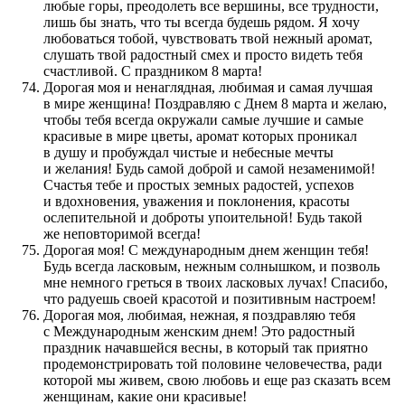
любые горы, преодолеть все вершины, все трудности,
лишь бы знать, что ты всегда будешь рядом. Я хочу
любоваться тобой, чувствовать твой нежный аромат,
слушать твой радостный смех и просто видеть тебя
счастливой. С праздником 8 марта!
Дорогая моя и ненаглядная, любимая и самая лучшая
в мире женщина! Поздравляю с Днем 8 марта и желаю,
чтобы тебя всегда окружали самые лучшие и самые
красивые в мире цветы, аромат которых проникал
в душу и пробуждал чистые и небесные мечты
и желания! Будь самой доброй и самой незаменимой!
Счастья тебе и простых земных радостей, успехов
и вдохновения, уважения и поклонения, красоты
ослепительной и доброты упоительной! Будь такой
же неповторимой всегда!
Дорогая моя! C международным днем женщин тебя!
Будь всегда ласковым, нежным солнышком, и позволь
мне немного греться в твоих ласковых лучах! Спасибо,
что радуешь своей красотой и позитивным настроем!
Дорогая моя, любимая, нежная, я поздравляю тебя
с Международным женским днем! Это радостный
праздник начавшейся весны, в который так приятно
продемонстрировать той половине человечества, ради
которой мы живем, свою любовь и еще раз сказать всем
женщинам, какие они красивые!