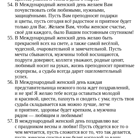
В Международный женский день желаем Вам
почувствовать себя любимыми, нужными,
защищёнными. Пусть Вам преподносят подарки
и цветы, пусть сегодня всё радостное и приятное будет
только для Вас. Желаем Вам, чтобы женское счастье,
своё для каждого, было Вашим постоянным спутником!
В Международный женский день желаю быть
прекрасней всех на свете, а также самой весёлой,
чудесной, очаровательной и замечательной. Пусть
мечты сбываются, мужчины тобой восхищаются,
подруги доверяют, коллеги уважают, родные ценят,
любимый носит на руках, жизнь преподносит приятные
сюрпризы, а судьба всегда дарит ошеломительный
успех.
В Международный женский день каждая
представительница нежного пола ждет поздравлений,
и не зря! Я желаю тебе всегда оставаться молодой
и красивой, цвести, пахнуть и сводить с ума; пусть твоя
судьба складывается как можно лучше, легче
и приятнее, здоровье будет крепким, а мужчина
рядом — любящим и любимым!
В международный женский день поздравляю вас
с праздником весны и любви! Пусть сбудется все то о
чем мечтается, пусть сложится все то, что так делается,
пусть женское счастья вам будет наградой за вашу