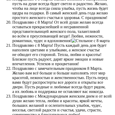
пусть на душе всегда будет светло и радостно. Желаю,
чтобы на лице всегда сияла улыбка, пусть жизнь будет
щедра на подарки. В самый женский день года желаю
простого женского счастья и здоровья. С праздником!
Поздравляю с 8 Марта! От всей души желаю всегда
оставаться прекраснейшей и несравненной
представительницей женского пола, талантливой
во всём и преуспевающей везде! Любви, нежности,
романтики, чудес и вдохновения!
Поздравляю с 8 Марта! Пусть каждый день дом будет
наполнен цветами и улыбками, а женское счастье
не обходит его стороной. Тепла, любви и красоты!
Близкие пусть радуют, дарят яркие эмоции и новые
впечатления. Успехов и процветания!
Поздравляю с замечательным праздником 8 Марта.
Желаю вам всё больше и больше наполнять этот мир
красотой, нежностью и женственностью. Пусть перед
вами будут распростерты все дороги и открыты все
двери. Пусть родные и любимые всегда будут рядом,
а их любовь и поддержка не оставляют вас никогда.
Поздравляю с Международным женским днем и от всей
души желаю тепла, любви и красоты, яркой мечты,
больших желаний и ослепительных улыбок, чудес,
веселья, светлой радости и счастья, удачи, страсти,
совершенства и блистательных побед!