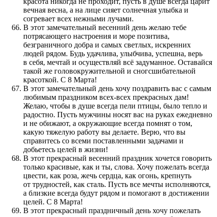
красота никогда не проходит, пусть в душе всегда царит
вечная весна, а на лице сияет солнечная улыбка и
согревает всех нежными лучами.
В этот замечательный весенний день желаю тебе
потрясающего настроения и море позитива,
безграничного добра и самых светлых, искренних
людей рядом. Будь удачлива, улыбчива, успешна, верь
в себя, мечтай и осуществляй всё задуманное. Оставайся
такой же головокружительной и сногсшибательной
красоткой. С 8 Марта!
В этот замечательный день хочу поздравить вас с самым
любимым праздником всех-всех прекрасных дам!
Желаю, чтобы в душе всегда пели птицы, было тепло и
радостно. Пусть мужчины носят вас на руках ежедневно
и не обижают, а окружающие всегда помнят о том,
какую тяжелую работу вы делаете. Верю, что вы
справитесь со всеми поставленными задачами и
добьетесь целей в жизни!
В этот прекрасный весенний праздник хочется говорить
только красивые, как и ты, слова. Хочу пожелать всегда
цвести, как роза, жечь сердца, как огонь, крепнуть
от трудностей, как сталь. Пусть все мечты исполняются,
а близкие всегда будут рядом и помогают в достижении
целей. С 8 Марта!
В этот прекрасный праздничный день хочу пожелать