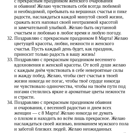
с прекрасным праздником женского очарования
и обаяния! Желаю чувствовать себя всегда любимой
и необходимой, пребывать на вершинах счастья и пике
радости, наслаждаться каждой минутой своей жизни,
сражать всех наповал своей неотразимой красотой
и замечательной улыбкой. Желаю быть окутанной
счастьем и любовью в любое время и любую погоду.
Поздравляю с прекрасным праздником 8 Марта! Желаю
цветущей красоты, любви, нежности и женского
счастья. Пусть каждый день будет, как праздник,
приносит только радость в вашу жизнь!
Поздравляю с прекрасным праздником весеннего
вдохновения и женской красоты. От всей души желаю
с каждым днём чувствовать в себе невероятные силы
и жажду побед. Желаю, чтобы свет счастья в твоей
жизни никогда не погас, чтобы твоё сердце никогда
не чувствовало одиночества, чтобы на твоём пути под
ногами стелились яркие и ароматные цветы нежности
и страсти.
Поздравляю с прекрасным праздником обаяния
и очарования, с весенней радостью и днем всех
женщин — с 8 Марта! Желаю никогда не думать
о плохом и находить во всём лишь прекрасное. Желаю
наслаждаться своей жизнью, вниманием мужского пола
и заботой близких людей. Желаю неожиданных