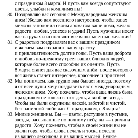
с праздником 8 марта! И пусть вам всегда сопутствуют
цветы, улыбки и комплименты!
Поздравляю вас сегодня с Международным женским
днем! Желаю вам весеннего настроения, чтобы запах
мимозы заполонил своим ароматом ваши дома, желаю
радости, любви, успехов и удачи! Пусть мужчины носят
вас на руках и исполняют все ваши заветные желания!
С радостью поздравляем вас с вашим праздником
и желаем вам сохранять вашу красоту
и привлекательность долгие годы. Пусть ваша доброта
и любовь по-прежнему греет ваших близких людей,
которые более всего способны их оценить. Пусть
8 марта станет для вас сказочным днём, после которого
вся жизнь станет интереснее, красочнее и приятнее!
Мы понимаем, как трудно вам бывает иногда, поэтому
я от всей души хочу поздравить вас с международным
женским днем. Хочу пожелать, чтобы ваша жизнь была
праздником не только в этот день, а вообще всегда.
Чтобы вы были окружены лаской, заботой и чистой,
безграничной любовью. С праздником, с 8 марта!
Милые женщины. Вы — цветы, растущие в пустыне,
звезды, рассыпанные по ночному небу, вы — причина
радости. Хочу пожелать, чтобы в своей жизни вы не
знали горя, чтобы слова печаль и тоска исчезли
из вашего лексикона и из ваших мыслей. Будьте