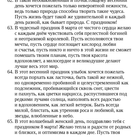
В такой необыкновенный и по-настоящему весенний
день хочется пожелать только невероятной нежности,
ведь только природа способна творить такие чудеса.
Пусть жизнь будет такой же удивительной и каждый
день разной, как бывает природа. С праздником!
В чудесный праздник 8 марта от чистого сердца желаю
с каждым днём чувствовать себя прелестной богиней
и неотразимой королевой. Пусть исполняются твои
мечты, пусть сердце поглощает кислород любви
и счастья, пусть никто и ничто в этой жизни не сможет
помешать твоим планам, пусть твоя красота
вдохновляет, а милосердие и великодушие делают
лучше весь этот мир.
В этот весенний праздник улыбок хочется пожелать
всегда порхать как ласточка, быть такой же нежной,
но одновременно пробивной и целеустремленной как
подснежник, пробивающийся сквозь снег, цвести
и пахнуть, как цветки нарцисса, распустившиеся под
редкими лучами солнца, наполнять всех радостью
и вдохновением, как легкий ветерок. Быть всегда
милой, блистать, как утренняя роса и любимой, как
звезды, влюбленные в небо.
В этот волшебный женский день, поздравляю тебя с
праздником 8 марта! Желаю тепла и радости от родных
и близких, и оптимизма в каждом дне. Пусть твоя