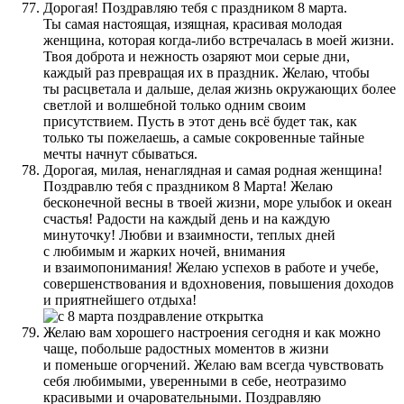
Дорогая! Поздравляю тебя с праздником 8 марта.
Ты самая настоящая, изящная, красивая молодая
женщина, которая когда-либо встречалась в моей жизни.
Твоя доброта и нежность озаряют мои серые дни,
каждый раз превращая их в праздник. Желаю, чтобы
ты расцветала и дальше, делая жизнь окружающих более
светлой и волшебной только одним своим
присутствием. Пусть в этот день всё будет так, как
только ты пожелаешь, а самые сокровенные тайные
мечты начнут сбываться.
Дорогая, милая, ненаглядная и самая родная женщина!
Поздравлю тебя с праздником 8 Марта! Желаю
бесконечной весны в твоей жизни, море улыбок и океан
счастья! Радости на каждый день и на каждую
минуточку! Любви и взаимности, теплых дней
с любимым и жарких ночей, внимания
и взаимопонимания! Желаю успехов в работе и учебе,
совершенствования и вдохновения, повышения доходов
и приятнейшего отдыха!
Желаю вам хорошего настроения сегодня и как можно
чаще, побольше радостных моментов в жизни
и поменьше огорчений. Желаю вам всегда чувствовать
себя любимыми, уверенными в себе, неотразимо
красивыми и очаровательными. Поздравляю