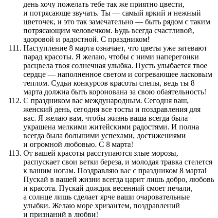
день хочу пожелать тебе так же приятно цвести,
и потрясающе звучать. Ты — самый яркий и нежный
цветочек, и это так замечательно — быть рядом с таким
потрясающим человечком. Будь всегда счастливой,
здоровой и радостной. С праздником!
Наступление 8 марта означает, что цветы уже затевают
парад красоты. Я желаю, чтобы с ними наперегонки
расцвела твоя солнечная улыбка. Пусть улыбается твое
сердце — наполненное светом и согревающее ласковым
теплом. Судьи конкурсов красоты слепы, ведь ты 8
марта должна быть коронована за свою обаятельность!
С праздником вас международным. Сегодня ваш,
женский день, сегодня все тосты и поздравления для
вас. Я желаю вам, чтобы жизнь ваша всегда была
украшена мелкими житейскими радостями. И полна
всегда была большими успехами, достижениями
и огромной любовью. С 8 марта!
От вашей красоты расступаются злые морозы,
распускает свои ветки береза, и молодая травка стелется
к вашим ногам. Поздравляю вас с праздником 8 марта!
Пускай в вашей жизни всегда царит лишь добро, любовь
и красота. Пускай дождик весенний смоет печали,
а солнце лишь сделает ярче ваши очаровательные
улыбки. Желаю море хризантем, поздравлений
и признаний в любви!