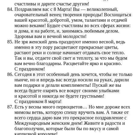
счастливы и дарите счастье другим!
Поздравляем вас с 8 Марта! Вы — великолепный,
очаровательный венец творения природы! Восхищаться
вашей красотой, добротой, умом, талантами и отдачей
можно веками! Будьте счастливы во всех сферах жизни:
и дома, и на работе, и, занимаясь любимым делом.
Здоровья вам и вечной молодости!
Не зря женский день празднуют именно весной, ведь
именно в эту пору расцветают прекрасные цветы,
растают реки и солнце начинает отдавать свое тепло.
Так и вы, отдаете свой свет и теплоту, за что мы будем
вам вечно благодарны. Расцветайте ярко и красиво.
С праздником!
Сегодня в этот особенный день хочется, чтобы не только
нынче, но и впредь вас всегда носили на руках, дарили
вам подарки и делали комплименты! Пускай же вы
всегда будете озарять все вокруг своими улыбками
и красотой и никогда не будете грустными!
С праздником 8 марта!
Есть у весны много первоцветов… Но мне дороже всех
мимозы ветвь, которую спешу вручить вам. А также от
всего сердца дарю вам это прекрасное поздравление с
Международным женским днем! Живите в радости и
благополучии, которые были бы по вкусу и самой
капризной королеве!