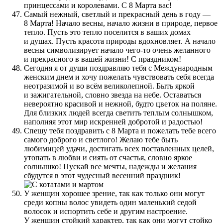
принцессами и королевами. С 8 Марта вас!
Самый нежный, светлый и прекрасный день в году —
8 Марта! Начало весны, начало жизни в природе, первое
тепло. Пусть это тепло поселится в ваших домах
и душах. Пусть красота природы вдохновляет. А начало
весны символизирует начало чего-то очень желанного
и прекрасного в вашей жизни! С праздником!
Сегодня я от души поздравляю тебя с Международным
женским днем и хочу пожелать чувствовать себя всегда
неотразимой и во всём великолепной. Быть яркой
и зажигательной, словно звезда на небе. Оставаться
невероятно красивой и нежной, будто цветок на поляне.
Для близких людей всегда светить теплым солнышком,
наполняя этот мир искренней добротой и радостью!
Спешу тебя поздравить с 8 Марта и пожелать тебе всего
самого доброго и светлого! Желаю тебе быть
любимицей удачи, достигать всех поставленных целей,
утопать в любви и сиять от счастья, словно яркое
солнышко! Пускай все мечты, надежды и желания
сбудутся в этот чудесный весенний праздник!
У женщин хорошее зрение, так как только они могут
среди копны волос увидеть один маленький седой
волосок и испортить себе и другим настроение.
У женщин стойкий характер, так как они могут стойко