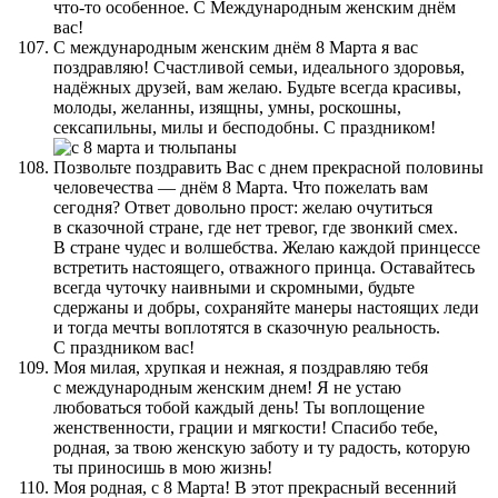
что-то особенное. С Международным женским днём
вас!
С международным женским днём 8 Марта я вас
поздравляю! Счастливой семьи, идеального здоровья,
надёжных друзей, вам желаю. Будьте всегда красивы,
молоды, желанны, изящны, умны, роскошны,
сексапильны, милы и бесподобны. С праздником!
Позвольте поздравить Вас с днем прекрасной половины
человечества — днём 8 Марта. Что пожелать вам
сегодня? Ответ довольно прост: желаю очутиться
в сказочной стране, где нет тревог, где звонкий смех.
В стране чудес и волшебства. Желаю каждой принцессе
встретить настоящего, отважного принца. Оставайтесь
всегда чуточку наивными и скромными, будьте
сдержаны и добры, сохраняйте манеры настоящих леди
и тогда мечты воплотятся в сказочную реальность.
С праздником вас!
Моя милая, хрупкая и нежная, я поздравляю тебя
с международным женским днем! Я не устаю
любоваться тобой каждый день! Ты воплощение
женственности, грации и мягкости! Спасибо тебе,
родная, за твою женскую заботу и ту радость, которую
ты приносишь в мою жизнь!
Моя родная, с 8 Марта! В этот прекрасный весенний