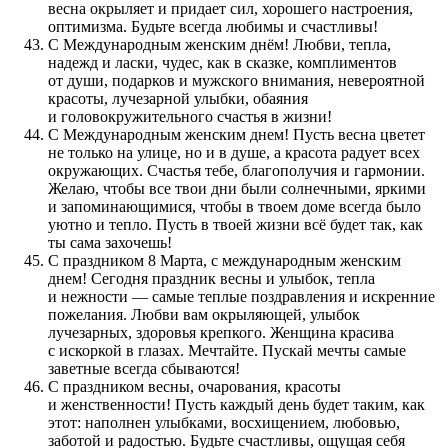
весна окрыляет и придает сил, хорошего настроения,
оптимизма. Будьте всегда любимы и счастливы!
С Международным женским днём! Любви, тепла,
надежд и ласки, чудес, как в сказке, комплиментов
от души, подарков и мужского внимания, невероятной
красоты, лучезарной улыбки, обаяния
и головокружительного счастья в жизни!
С Международным женским днем! Пусть весна цветет
не только на улице, но и в душе, а красота радует всех
окружающих. Счастья тебе, благополучия и гармонии.
Желаю, чтобы все твои дни были солнечными, яркими
и запоминающимися, чтобы в твоем доме всегда было
уютно и тепло. Пусть в твоей жизни всё будет так, как
ты сама захочешь!
С праздником 8 Марта, с международным женским
днем! Сегодня праздник весны и улыбок, тепла
и нежности — самые теплые поздравления и искренние
пожелания. Любви вам окрыляющей, улыбок
лучезарных, здоровья крепкого. Женщина красива
с искоркой в глазах. Мечтайте. Пускай мечты самые
заветные всегда сбываются!
С праздником весны, очарования, красоты
и женственности! Пусть каждый день будет таким, как
этот: наполнен улыбками, восхищением, любовью,
заботой и радостью. Будьте счастливы, ощущая себя