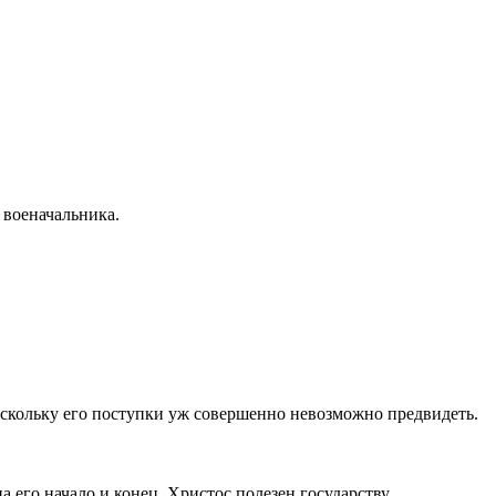
 военачальника.
оскольку его поступки уж совершенно невозможно предвидеть.
а его начало и конец. Христос полезен государству.