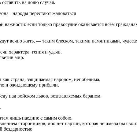
 оставить на долю случая.
й важности: если только правосудие оказывается всем гражданам
дут вечно жить, — таким блеском, такими памятниками, чудес
чи характера, гения и удачи.
светив мир.
 как страна, защищаемая народом, непобедима.
дело и ожидающему прибыли.
беду над войском львов, возглавляемых бараном.
.
чтам лишь наедине с самим собою.
влением сторонников, ибо нет партии, которая не имела бы сво
й бездарностью.