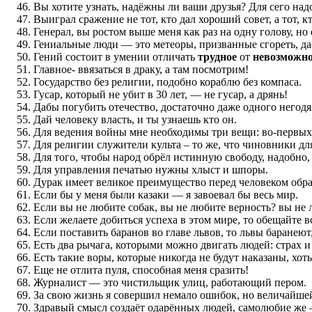
Вы хотите узнать, надёжны ли ваши друзья? Для сего надо
Выиграл сражение не тот, кто дал хороший совет, а тот, к
Генерал, вы ростом выше меня как раз на одну голову, но
Гениальные люди — это метеоры, призванные сгореть, да
Гений состоит в умении отличать
трудное
от
невозможно
Главное- ввязаться в драку, а там посмотрим!
Государство без религии, подобно кораблю без компаса.
Гусар, который не убит в 30 лет, — не гусар, а дрянь!
Дабы погубить отечество, достаточно даже одного негодя
Дай человеку власть, и ты узнаешь кто он.
Для ведения войны мне необходимы три вещи: во-первых
Для религии служители культа – то же, что чиновники для
Для того, чтобы народ обрёл истинную свободу, надобн
Для управления печатью нужны хлыст и шпоры.
Дурак имеет великое преимущество перед человеком обра
Если бы у меня были казаки — я завоевал бы весь мир.
Если вы не любите собак, вы не любите верность? вы не 
Если желаете добиться успеха в этом мире, то обещайте в
Если поставить баранов во главе львов, то львы баранеют
Есть два рычага, которыми можно двигать людей: страх и
Есть такие воры, которые никогда не будут наказаны, хо
Еще не отлита пуля, способная меня сразить!
Журналист — это чистильщик улиц, работающий пером.
За свою жизнь я совершил немало ошибок, но величайшей
Здравый смысл создаёт одарённых людей, самолюбие же —