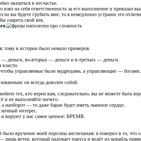
бно оказаться в несчастье.
то взял на себя ответственность за его выполнение и приказал в
 если вы будете грубить мне, то я немедленно устраню это отличи
бы озарить свой век.
го
.
я: тому в истории было немало примеров.
 — деньги, во-вторых — деньги и в-третьих — деньги.
 власти.
о, чтобы управляемые были мудрецами, а управляющие — богами.
зованным: он всегда доволен собой.
любите тех, кто верен вам, следовательно, вы не можете быть ве
сё и не выполняйте ничего.
, а наоборот — то даже баран будет иметь львиное сердце.
 личный интерес.
ть и воруют у нас самое ценное: ВРЕМЯ.
 было вручение моей персоны англичанам: я поверил в то, что о
 лишь ветер, который надувает паруса и ведёт их корабль прямо