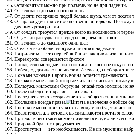
Остановиться можно при подъеме, но не при падении.
От великого до смешного один шаг.
От десяти говорящих людей больше шума, чем от десяти т
От правосудия зависит общественный порядок. Поэтому п
для них чрезмерными.
От солдата требуется прежде всего выносливость и терпе
От ума до рассудка гораздо дальше, чем полагают.
От великого до смешного один шаг.
Отвага что любовь: ей нужно питаться надеждой.
Патриотизм — это первейший признак цивилизованного чел
Перевороты совершаются брюхом.
Плохо, если молодые люди постигают военное искусство 
Победу одерживают не числом. Александр победил триста
Пока мы воюем в Европе, война остается гражданской.
Покажите мне людей которые читают книги-и я покажу кт
Пользуясь милостями Фортуны, опасайтесь измены, не за
После победы нет врагов — все люди!
Последнее слово всегда остается за общественным мнени
Последние всегда правы.
Поставьте мошенника у всех на виду и он будет действова
Правительства, в которых высказываются противоположны
При наличии отваги можно позволить все, но не всего м
Природой брак не предусмотрен.
Проститутки — это необходимость. Иначе мужчины набр