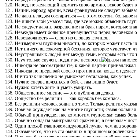
Народ, не желающий кормить свою армию, вскоре будет
Нации, народу, армии, всем французам не следует забыват
Не давать людям состариться — в этом состоит большое и
Не ищите злой умысел там, где все можно объяснить глуп
Не следует давать разрешение на брак парам, которые зна
Невежда имеет большое преимущество перед человеком об
Невозможность — слово из словаря глупцов.
Неизмеримы глубины низости, до которых может пасть ч
Нет ничего высокомерней бессилия, которое чувствует, ч
Неустрашимых людей нет между теми, которым есть что т
Неуч только скучен, педант же несносен.
Никогда не рассматривайте, к какой партии принадлежал 
Никогда не прерывай своего противника, когда он делает
Ничто так численно не умножает батальоны, как успех.
Нужно сперва ввязаться в бой, а там видно будет.
Нужно хотеть жить и уметь умирать.
Общественное мнение — это публичная девка.
Общество без религии — как корабль без компаса.
Без религии человек ходит во тьме. Только религия указы
Обычай осуждает нас на многие глупости; самая большая 
Обычай принуждает нас ко многим глупостям; самая боль
Обычно солдаты выигрывают сражения, а генералам дост
Один плохой главнокомандующий лучше, чем два хороши
Оказывается, что из ста бывших в прошлом королевских 
Она, как бы на нее ни смотреть, есть надежнейшая гаран