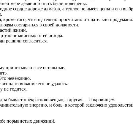
йней мере девяносто пять были повешены.
холодное сердце дороже алмазов, а теплое не имеет цены и его в
.
я, кроме того, что тщательно просчитано и тщательно продумано
 людям состариться в своей должности.
частий жизни.
ртию независимо от её исхода.
ди решили согласиться.
!
ему приписывают все остальные.
ить.
 Это невежливо.
ачит царствование его не удалось.
ту не годится.
Одна бывает прекрасною вещью, а другая — сокровищем.
удивительную энергию, и боль, в которой заключено удовольстви
 себе порывистых движений.