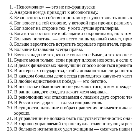
со
«Невозможно» — это не по-французски.
смыслом
Анархия всегда приводит к абсолютизму.
Безопасность и собственность могут существовать лишь в 
Бог воюет на той стороне, у которой при прочих равных 
Бог воюет на стороне тех, у кого лучше артиллерия.
Богатство состоит не в обладании сокровищами, но в том
Большая политика — это всего лишь здравый смысл, пр
Больше вероятность встретить хорошего правителя, приш
Большие батальоны всегда правы.
Бояться надо не тех, кто не согласен с Вами, а тех кто не
Будите меня только, если придут плохие новости, а если 
В делах финансовых наилучший способ добиться кредита 
В интересах государства, чтобы должностные лица посто
В каждом большом деле всегда приходится какую-то часть
В любви единственная победа — это бегство.
В несчастье обыкновенно не уважают того, в ком прежде
В ранце каждого солдата лежит жезл маршала.
В революциях мы сталкиваемся с людьми двух сортов: тем
В России нет дорог — только направления.
В сущности, название и образ правления не имеют никако
хорошо.
В управлении не должно быть полуответственности: она 
В хорошо управляемой стране нужна главенствующая рел
В больших испытаниях удел женщины — смягчать наши 