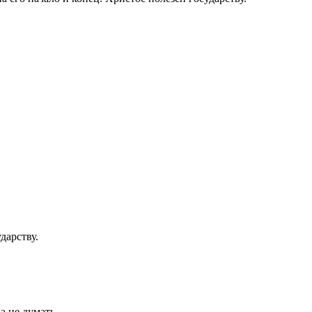
дарству.
а не думать.