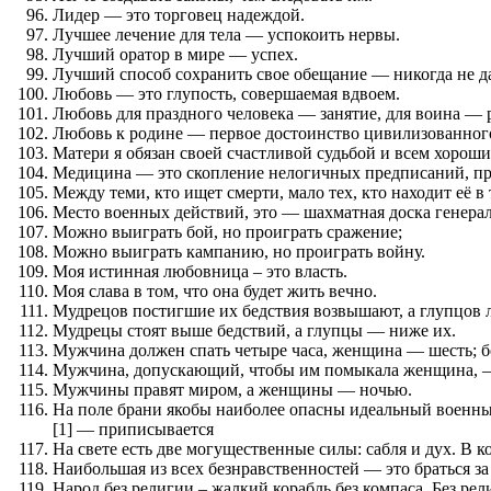
Лидер — это торговец надеждой.
Лучшее лечение для тела — успокоить нервы.
Лучший оратор в мире — успех.
Лучший способ сохранить свое обещание — никогда не да
Любовь — это глупость, совершаемая вдвоем.
Любовь для праздного человека — занятие, для воина — 
Любовь к родине — первое достоинство цивилизованного
Матери я обязан своей счастливой судьбой и всем хороши
Медицина — это скопление нелогичных предписаний, при
Между теми, кто ищет смерти, мало тех, кто находит её в 
Место военных действий, это — шахматная доска генерал
Можно выиграть бой, но проиграть сражение;
Можно выиграть кампанию, но проиграть войну.
Моя истинная любовница – это власть.
Моя слава в том, что она будет жить вечно.
Мудрецов постигшие их бедствия возвышают, а глупцов 
Мудрецы стоят выше бедствий, а глупцы — ниже их.
Мужчина должен спать четыре часа, женщина — шесть; бо
Мужчина, допускающий, чтобы им помыкала женщина, — 
Мужчины правят миром, а женщины — ночью.
На поле брани якобы наиболее опасны идеальный военный
[1] — приписывается
На свете есть две могущественные силы: сабля и дух. В к
Наибольшая из всех безнравственностей — это браться за 
Народ без религии – жалкий корабль без компаса. Без рел