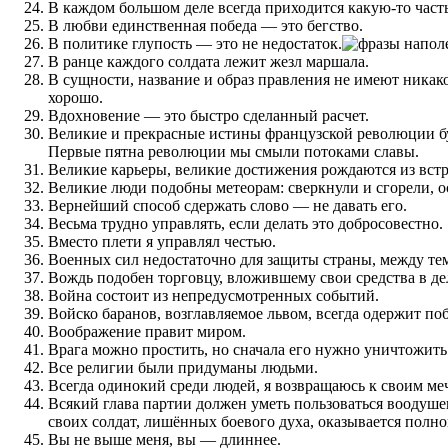
В каждом большом деле всегда приходится какую-то часть
В любви единственная победа — это бегство.
В политике глупость — это не недостаток.
В ранце каждого солдата лежит жезл маршала.
В сущности, название и образ правления не имеют никако
хорошо.
Вдохновение — это быстро сделанный расчет.
Великие и прекрасные истины французской революции бу
Первые пятна революции мы смыли потоками славы.
Великие карьеры, великие достижения рождаются из встре
Великие люди подобны метеорам: сверкнули и сгорели, о
Вернейший способ сдержать слово — не давать его.
Весьма трудно управлять, если делать это добросовестно.
Вместо плети я управлял честью.
Военных сил недостаточно для защиты страны, между тем
Вождь подобен торговцу, вложившему свои средства в 
Война состоит из непредусмотренных событий.
Войско баранов, возглавляемое львом, всегда одержит по
Воображение правит миром.
Врага можно простить, но сначала его нужно уничтожить
Все религии были придуманы людьми.
Всегда одинокий среди людей, я возвращаюсь к своим ме
Всякий глава партии должен уметь пользоваться воодуше
своих солдат, лишённых боевого духа, оказывается полно
Вы не выше меня, вы — длиннее.