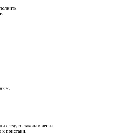
ыполнить.
е.
рным.
ни следуют законам чести.
 к пристани.