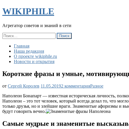
WIKIPHILE
Агрегатор советов и знаний в сети
Найти:
Главная
Наша редакция
О проекте wikiphile.ru
Новости и открытия
Короткие фразы и умные, мотивирующи
к
от
Сергей Королев
11.05.2019
2 комментария
Разное
записи
Наполеон Бонапарт — известная историческая личность, полков
Короткие
Наполеон – это тот человек, который всегда делал то, что мог
фразы
только друзья, но и злейшие враги. Знаменитые афоризмы и вы
и
будут говорить вечно.
умные,
мотивирующие
изречения
Самые мудрые и знаменитые высказыв
Наполеона