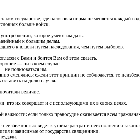
таком государстве, где налоговая норма не меняется каждый год
условиях больше войск.
 употреблении, которое умеют им дать.
именённый к большим делам.
едшего к власти путем наследования, чем путем выборов.
 согласен с Вами и боится Вам об этом сказать.
хорошие — ни в коем случае.
– не пользоваться им.
янно сменялись: ежели этот принцип не соблюдается, то неизбеж
 оставить на долю случая.
 почитали величие.
и, кто их совершает и с использующими их в своих целях.
й важности: если только правосудие оказывается всем гражданам
с неизбежностью ведет к утайке растрат и неисполнению законов
игия и зависимые от государства священники.
неудачи.