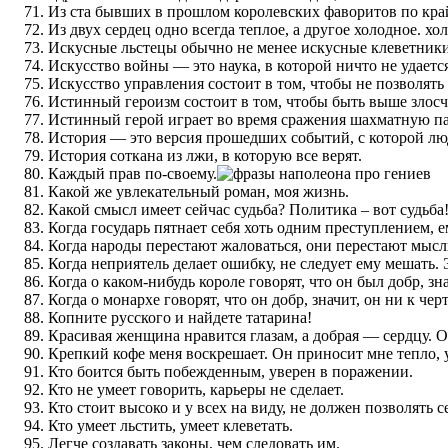
Из ста бывших в прошлом королевских фаворитов по кра
Из двух сердец одно всегда теплое, а другое холодное. 
Искусные льстецы обычно не менее искусные клеветники
Искусство войны — это наука, в которой ничто не удаетс
Искусство управления состоит в том, чтобы не позволять
Истинный героизм состоит в том, чтобы быть выше злос
Истинный герой играет во время сражения шахматную па
История — это версия прошедших событий, с которой лю
История соткана из лжи, в которую все верят.
Каждый прав по-своему.
Какой же увлекательный роман, моя жизнь.
Какой смысл имеет сейчас судьба? Политика – вот судьба
Когда государь пятнает себя хоть одним преступлением, 
Когда народы перестают жаловаться, они перестают мысл
Когда неприятель делает ошибку, не следует ему мешать.
Когда о каком-нибудь короле говорят, что он был добр, зн
Когда о монархе говорят, что он добр, значит, он ни к чер
Копните русского и найдете татарина!
Красивая женщина нравится глазам, а добрая — сердцу. 
Крепкий кофе меня воскрешает. Он приносит мне тепло, 
Кто боится быть побежденным, уверен в поражении.
Кто не умеет говорить, карьеры не сделает.
Кто стоит высоко и у всех на виду, не должен позволять
Кто умеет льстить, умеет клеветать.
Легче создавать законы, чем следовать им.