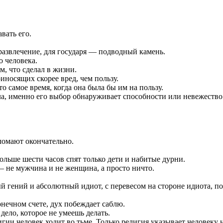
вать его.
развлечение, для государя — подводный камень.
 человека.
м, что сделал в жизни.
носящих скорее вред, чем пользу.
то самое время, когда она была бы им на пользу.
а, именно его выбор обнаруживает способности или невежество
ломают окончательно.
льше шести часов спят только дети и набитые дурни.
не мужчина и не женщина, а просто ничто.
 гений и абсолютный идиот, с перевесом на стороне идиота, п
онечном счете, дух побеждает саблю.
дело, которое не умеешь делать.
игии человек ходит во тьме. Только религия указывает человеку н