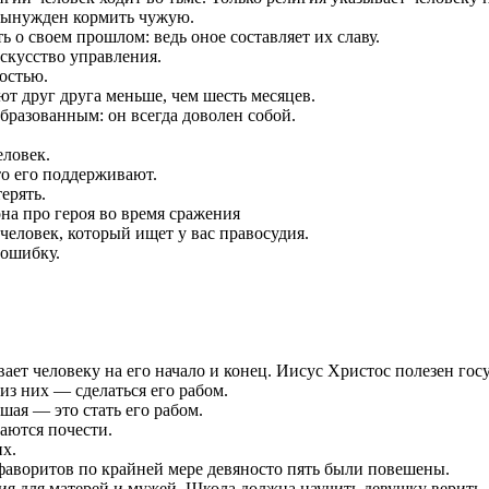
 вынужден кормить чужую.
ь о своем прошлом: ведь оное составляет их славу.
скусство управления.
остью.
ют друг друга меньше, чем шесть месяцев.
разованным: он всегда доволен собой.
еловек.
то его поддерживают.
ерять.
человек, который ищет у вас правосудия.
 ошибку.
вает человеку на его начало и конец. Иисус Христос полезен госу
из них — сделаться его рабом.
шая — это стать его рабом.
аются почести.
х.
фаворитов по крайней мере девяносто пять были повешены.
тия для матерей и мужей. Школа должна научить девушку верить, 