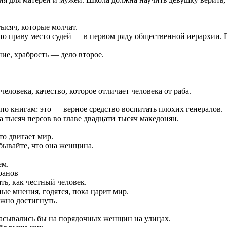
ысяч, которые молчат.
о праву место судей — в первом ряду общественной иерархии. П
ние, храбрость — дело второе.
овека, качество, которое отличает человека от раба.
по книгам: это — верное средство воспитать плохих генералов.
 тысяч персов во главе двадцати тысяч македонян.
о двигает мир.
бывайте, что она женщина.
ем.
ть, как честный человек.
е мнения, годятся, пока царит мир.
ожно достигнуть.
асывались бы на порядочных женщин на улицах.