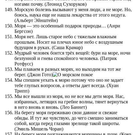
ногами почву. (Леонид Сухоруков)
Морскую болезнь вызывают у меня люди, а не море. Но,
боюсь, наука еще не нашла лекарства от этого недуга.
(Альберт Эйнштейн)
Моря — это особенный подарок природы… (Анри
Бергсон)
Моря нет. Лишь старое небо с тяжелым влажным
прошлым. Носит на плечах юное небо с воздушным
будущим в руках. (Саша Крамар)
Мудрый человек боится трёх вещей: бури на море, ночи
безлунной и гнева спокойного человека. (Патрик
Ротфусс)
Мы плаваем в разных морях, но выходим на тот же
берег. (Джон Гото)
Мы спешим уехать к морю потому что оно не задает
тебе глупых вопросов, а ответы дает всегда. (Хуан
Трипп)
Мы все вышли из моря, но не все мы дети моря. Нас,
избранных, летящих на гребне волны, тянет вернуться
в него вновь и вновь. (Лео Баннет)
На берегу моря переживаю свои давние и свежие
обиды. И тут же чувствую, до чего смешно заниматься
собой, когда перед глазами зрелище такой широты.
(Эмиль Мишель Чоран)
На берегу моря разглаживаются морщины в душе. (Коко