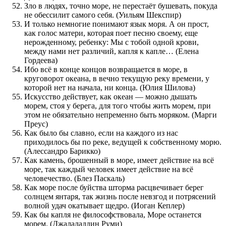
Зло в людях, точно море, не перестаёт бушевать, покуда
не обессилит самого себя. (Уильям Шекспир)
И только немногие понимают язык моря. А он прост,
как голос матери, которая поет песню своему, еще
нерожденному, ребенку: Мы с тобой одной крови,
между нами нет различий, капля к капле… (Елена
Гордеева)
Ибо всё в конце концов возвращается в море, в
круговорот океана, в вечно текущую реку времени, у
которой нет на начала, ни конца. (Юлия Шилова)
Искусство действует, как океан — можно дышать
морем, стоя у берега, для того чтобы жить морем, при
этом не обязательно непременно быть моряком. (Марги
Преус)
Как было бы славно, если на каждого из нас
приходилось бы по реке, ведущей к собственному морю.
(Алессандро Барикко)
Как камень, брошенный в море, имеет действие на всё
море, так каждый человек имеет действие на всё
человечество. (Блез Паскаль)
Как море после буйства шторма расцвечивает берег
солнцем янтаря, так жизнь после невзгод и потрясений
волной удач окатывает щедро. (Иоган Кеплер)
Как бы капля не философствовала, Море останется
морем. (Джалаладдин Руми)