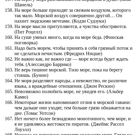
Шанель)
На море больше приходят за свежим воздухом, которого
так мало. Морской воздух совершенно другой… Он
пахнет людскими мечтами. (Кодзи Судзуки)
На море мысли притупляются, а чувства обостряются.
(Пит Роцелл)
На суше умных много, когда на море беда. (Финская
поговорка)
Надо быть морем, чтобы принять в себя грязный поток и
не сделаться нечистым. (Фридрих Ницше)
Не важно как, не важно где — море всегда будет ждать
тебя. (Алессандро Баррико)
Не верь тишине морской. Тихо море, пока на берегу
стоишь. (Бунин)
Не моря разделяют народы, а невежество, не различие
языка, а враждебные отношения. (Джон Рескин)
Невозможно полюбить море, не увидев его. (Альбер
Камю)
Некоторые жизни напоминают отлив в морской гавани:
чем дальше они уходят, тем больше грязи обнажается на
дне. (Томас Уотсон)
Нет ничего более безнадежно монотонного, чем море, и
я не удивляюсь жестокости пиратов. (Джеймс Рассел
Лоуэлл)
Никогда не перестану изумляться красоте моря. Глядя на