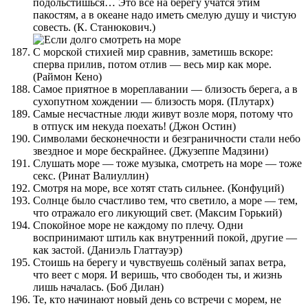
подольстишься… Это все на берегу учатся этим
пакостям, а в океане надо иметь смелую душу и чистую
совесть. (К. Станюкович.)
С морской стихией мир сравнив, заметишь вскоре:
сперва прилив, потом отлив — весь мир как море.
(Раймон Кено)
Самое приятное в мореплавании — близость берега, а в
сухопутном хождении — близость моря. (Плутарх)
Самые несчастные люди живут возле моря, потому что
в отпуск им некуда поехать! (Джон Остин)
Символами бесконечности и безграничности стали небо
звездное и море бескрайнее. (Джузеппе Мадзини)
Слушать море — тоже музыка, смотреть на море — тоже
секс. (Ринат Валиуллин)
Смотря на море, все хотят стать сильнее. (Конфуций)
Солнце было счастливо тем, что светило, а море — тем,
что отражало его ликующий свет. (Максим Горький)
Спокойное море не каждому по плечу. Одни
воспринимают штиль как внутренний покой, другие —
как застой. (Даниэль Глаттауэр)
Стоишь на берегу и чувствуешь солёный запах ветра,
что веет с моря. И веришь, что свободен ты, и жизнь
лишь началась. (Боб Дилан)
Те, кто начинают новый день со встречи с морем, не