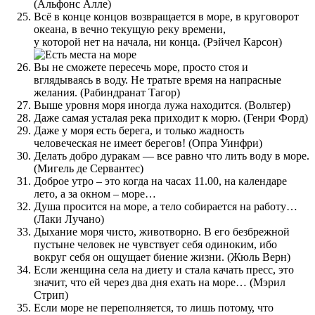
(Альфонс Алле)
Всё в конце концов возвращается в море, в круговорот
океана, в вечно текущую реку времени,
у которой нет на начала, ни конца. (Рэйчел Карсон)
Вы не сможете пересечь море, просто стоя и
вглядываясь в воду. Не тратьте время на напрасные
желания. (Рабиндранат Тагор)
Выше уровня моря иногда лужа находится. (Вольтер)
Даже самая усталая река приходит к морю. (Генри Форд)
Даже у моря есть берега, и только жадность
человеческая не имеет берегов! (Опра Уинфри)
Делать добро дуракам — все равно что лить воду в море.
(Мигель де Сервантес)
Доброе утро – это когда на часах 11.00, на календаре
лето, а за окном – море…
Душа просится на море, а тело собирается на работу…
(Лаки Лучано)
Дыхание моря чисто, животворно. В его безбрежной
пустыне человек не чувствует себя одиноким, ибо
вокруг себя он ощущает биение жизни. (Жюль Верн)
Если женщина села на диету и стала качать пресс, это
значит, что ей через два дня ехать на море… (Мэрил
Стрип)
Если море не переполняется, то лишь потому, что