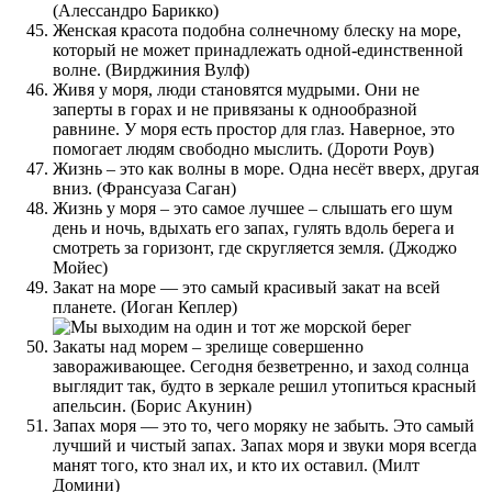
(Алессандро Барикко)
Женская красота подобна солнечному блеску на море,
который не может принадлежать одной-единственной
волне. (Вирджиния Вулф)
Живя у моря, люди становятся мудрыми. Они не
заперты в горах и не привязаны к однообразной
равнине. У моря есть простор для глаз. Наверное, это
помогает людям свободно мыслить. (Дороти Роув)
Жизнь – это как волны в море. Одна несёт вверх, другая
вниз. (Франсуаза Саган)
Жизнь у моря – это самое лучшее – слышать его шум
день и ночь, вдыхать его запах, гулять вдоль берега и
смотреть за горизонт, где скругляется земля. (Джоджо
Мойес)
Закат на море — это самый красивый закат на всей
планете. (Иоган Кеплер)
Закаты над морем – зрелище совершенно
завораживающее. Сегодня безветренно, и заход солнца
выглядит так, будто в зеркале решил утопиться красный
апельсин. (Борис Акунин)
Запах моря — это то, чего моряку не забыть. Это самый
лучший и чистый запах. Запах моря и звуки моря всегда
манят того, кто знал их, и кто их оставил. (Милт
Домини)