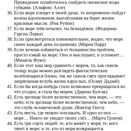
Провидение позаботилось снабдить океанские воды
губками. (Альфонс Алле)
Если море плещет в твоей душе, то непременно пойдут
волны вдохновения, выплёскивая на берег жизни
красивые мысли. (Рик Рубин)
Если море тебя печалит, ты безнадёжен. (Федерико
Гарсиа Лорка)
Если присмотреться повнимательнее, видно, что море
синее каждый день по-разному. (Мария Парр)
Если хочешь избавиться от большинства проблем,
просто езжай на море. Оно и выслушает, и успокоит…
(Мишель Фуко)
Если этот наш мир сравнить с морем, то, как сквозь
толщу воды можно разглядеть фантастические
колеблющиеся блики, так же сквозь смех проглядывает
запрятанная вглубь жизнь взрослых. (Осаму Дадзай)
Если бы когда-нибудь стало возможно превращаться во
что угодно, я стала бы морем. (Дарина Булгак)
Есть зрелище более величественное, чем море, — это
небо; есть зрелище более величественное, чем небо, —
это глубь человеческой души. (Виктор Гюго)
Есть места, где можно поплакать. И одно из них —
море… Никто не увидит твоих слёз… (Марта Грэхем)
Есть три сорта людей: те, кто живёт у моря; те, кого
тянет в море; и те, кто из моря возвращается.