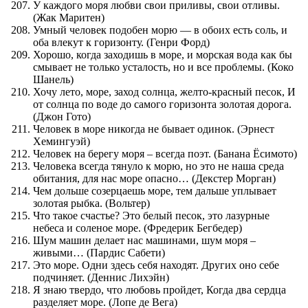
У каждого моря любви свои приливы, свои отливы.
(Жак Маритен)
Умный человек подобен морю — в обоих есть соль, и
оба влекут к горизонту. (Генри Форд)
Хорошо, когда заходишь в море, и морская вода как бы
смывает не только усталость, но и все проблемы. (Коко
Шанель)
Хочу лето, море, заход солнца, желто-красный песок, И
от солнца по воде до самого горизонта золотая дорога.
(Джон Гото)
Человек в море никогда не бывает одинок. (Эрнест
Хемингуэй)
Человек на берегу моря – всегда поэт. (Банана Ёсимото)
Человека всегда тянуло к морю, но это не наша среда
обитания, для нас море опасно… (Декстер Морган)
Чем дольше созерцаешь море, тем дальше уплывает
золотая рыбка. (Вольтер)
Что такое счастье? Это белый песок, это лазурные
небеса и соленое море. (Фредерик Бегбедер)
Шум машин делает нас машинами, шум моря –
живыми… (Пардис Сабети)
Это море. Одни здесь себя находят. Других оно себе
подчиняет. (Деннис Лихэйн)
Я знаю твердо, что любовь пройдет, Когда два сердца
разделяет море. (Лопе де Вега)