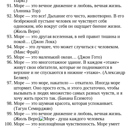
Паркс)
Море — это вечное движение и любовь, вечная жизнь.
(Анника Тор)
Море — это все! Дыхание его чисто, животворно. В его
безбрежной пустыне человек не чувствует себя
одиноким, ибо вокруг себя он ощущает биение жизни.
(Жюль Верн)
Море — это другая вселенная, в ней правит тишина и
покой… (Джон Локк)
Море – это лучшее, что может случиться с человеком.
(Макс Фрай)
Море — это маленький океан… (Джон Гото)
Море — это многоэтажное здание. В каждом «этаже»
живут свои обитатели, которые не поднимаются в
верхние и не спускаются в нижние «этажи». (Александр
Беляев)
Море — это море, накатило — откатило. Иногда море
штормит. Оно просто есть, и этого достаточно, чтобы
вызывать в людях множество самых разных чувств, и я
хочу жить просто так. (Банана Ёсимото)
Море — это шумная красота, которая успокаивает.
(Тагуи Семирджян)
Море — это вечное движение и любовь, вечная жизнь.
(Жюль Верн)
Море — это воплощённая чувственность. Море умеет