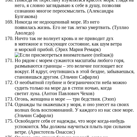
него, я словно заглядываю к себе в душу, позволяя
сознанию многое переосмыслить. (Александра
Булгакова)
Никогда не недооценивай море. Из него
появилась жизнь. Его не так легко умертвить. (Туллио
Аволедо)
Ничто так не волнует кровь и не приводит дух
в мятежное и тоскующее состояние, как шум ветра
и морской прибой. (Эрих Мария Ремарк)
Но рядом с морем сужаются масштабы любого горя,
размываются границы – это величие поглощает все
вокруг. И вдруг, очутившись в этой бездне, забываешься,
становишься другим. (Эльчин Сафарли)
О необъятной глубине и безграничности неба можно
судить только на море да в степи ночью, когда
светит луна. (Антон Павлович Чехов)
Огонь, женщина и море — три бедствия. (Эзоп)
Однажды ты окажешься у моря, и оно унесет на своих
волнах боль воспоминаний. У каждого из нас свое море.
(Эльчин Сафарли)
Освободите себя от надежды, что море когда-нибудь
успокоится. Мы должны научиться плыть при сильном
ветре. (Аристотель Онассис)