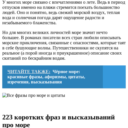
людей
У многих море связано с впечатлениями о лете. Ведь в период
отпусков именно на пляжи стремится поехать большинство
людей. Оно и понятно, ведь свежий морской воздух, теплая
вода и солнечная погода дарят ощущение радости и
незабываемого блаженства.
Но для многих великих личностей море значит нечто
большее. В романах писатели всех стран любили описывать
морские приключения, связанные с опасностями, которые таят
в себе бушующие волны. Путешественники не скупятся на
реальное (а порой иногда и приукрашенное) описание своих
скитаний по бескрайним водам.
ЧИТАЙТЕ ТАКЖЕ:
Чёрное море:
красивые фразы, афоризмы, цитаты,
изречения, высказывания
223 коротких фраз и высказываний
про море