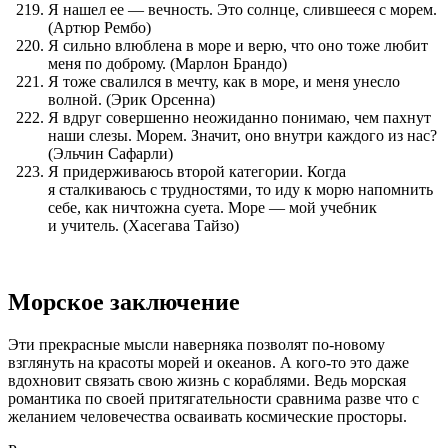
Я нашел ее — вечность. Это солнце, слившееся с морем.
(Артюр Рембо)
Я сильно влюблена в море и верю, что оно тоже любит
меня по доброму. (Марлон Брандо)
Я тоже свалился в мечту, как в море, и меня унесло
волной. (Эрик Орсенна)
Я вдруг совершенно неожиданно понимаю, чем пахнут
наши слезы. Морем. Значит, оно внутри каждого из нас?
(Эльчин Сафарли)
Я придерживаюсь второй категории. Когда
я сталкиваюсь с трудностями, то иду к морю напомнить
себе, как ничтожна суета. Море — мой учебник
и учитель. (Хасегава Тайзо)
Морское заключение
Эти прекрасные мысли наверняка позволят по-новому
взглянуть на красоты морей и океанов. А кого-то это даже
вдохновит связать свою жизнь с кораблями. Ведь морская
романтика по своей притягательности сравнима разве что с
желанием человечества осваивать космические просторы.