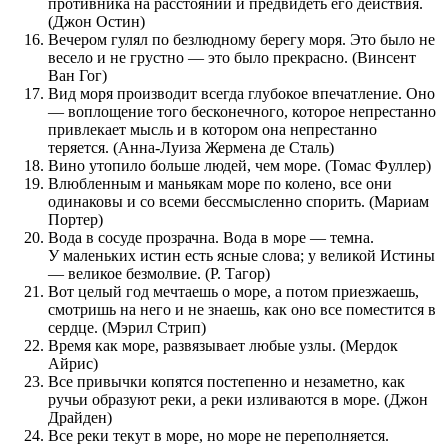
противника на расстоянии и предвидеть его действия.
(Джон Остин)
Вечером гулял по безлюдному берегу моря. Это было не
весело и не грустно — это было прекрасно. (Винсент
Ван Гог)
Вид моря производит всегда глубокое впечатление. Оно
— воплощение того бесконечного, которое непрестанно
привлекает мысль и в котором она непрестанно
теряется. (Анна-Луиза Жермена де Сталь)
Вино утопило больше людей, чем море. (Томас Фуллер)
Влюбленным и маньякам море по колено, все они
одинаковы и со всеми бессмысленно спорить. (Мариам
Портер)
Вода в сосуде прозрачна. Вода в море — темна.
У маленьких истин есть ясные слова; у великой Истины
— великое безмолвие. (Р. Тагор)
Вот целый год мечтаешь о море, а потом приезжаешь,
смотришь на него и не знаешь, как оно все поместится в
сердце. (Мэрил Стрип)
Время как море, развязывает любые узлы. (Мердок
Айрис)
Все привычки копятся постепенно и незаметно, как
ручьи образуют реки, а реки изливаются в море. (Джон
Драйден)
Все реки текут в море, но море не переполняется.