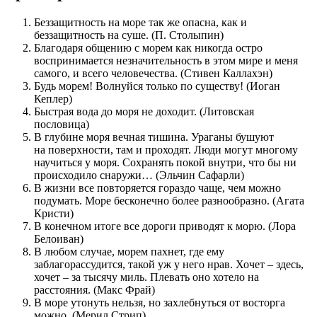
Беззащитность на море так же опасна, как и
беззащитность на суше. (П. Столыпин)
Благодаря общению с морем как никогда остро
воспринимается незначительность в этом мире и меня
самого, и всего человечества. (Стивен Каллахэн)
Будь морем! Волнуйся только по существу! (Иоган
Кеплер)
Быстрая вода до моря не доходит. (Литовская
пословица)
В глубине моря вечная тишина. Ураганы бушуют
на поверхности, там и проходят. Люди могут многому
научиться у моря. Сохранять покой внутри, что бы ни
происходило снаружи… (Эльчин Сафарли)
В жизни все повторяется гораздо чаще, чем можно
подумать. Море бесконечно более разнообразно. (Агата
Кристи)
В конечном итоге все дороги приводят к морю. (Лора
Белоиван)
В любом случае, морем пахнет, где ему
заблагорассудится, такой уж у него нрав. Хочет – здесь,
хочет – за тысячу миль. Плевать оно хотело на
расстояния. (Макс Фрай)
В море утонуть нельзя, но захлебнуться от восторга
можно. (Мерил Стрип)