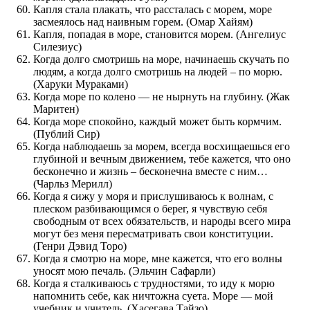
Капля стала плакать, что рассталась с морем, море
засмеялось над наивным горем. (Омар Хайям)
Капля, попадая в море, становится морем. (Ангелиус
Силезиус)
Когда долго смотришь на море, начинаешь скучать по
людям, а когда долго смотришь на людей – по морю.
(Харуки Мураками)
Когда море по колено — не нырнуть на глубину. (Жак
Маритен)
Когда море спокойно, каждый может быть кормчим.
(Публий Сир)
Когда наблюдаешь за морем, всегда восхищаешься его
глубиной и вечным движением, тебе кажется, что оно
бесконечно и жизнь – бесконечна вместе с ним…
(Чарльз Мерилл)
Когда я сижу у моря и прислушиваюсь к волнам, с
плеском разбивающимся о берег, я чувствую себя
свободным от всех обязательств, и народы всего мира
могут без меня пересматривать свои конституции.
(Генри Дэвид Торо)
Когда я смотрю на море, мне кажется, что его волны
уносят мою печаль. (Эльчин Сафарли)
Когда я сталкиваюсь с трудностями, то иду к морю
напомнить себе, как ничтожна суета. Море — мой
учебник и учитель. (Хасегава Тайзо)