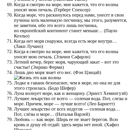
Когда я смотрю на море, мне кажется, что его волны
уносят мою печаль. (Герберт Спенсер)
Когда море, что раскинулось перед нами, унесет в свои
пучины хоть маленькую песчинку, мы этого, разумеется,
не заметим, ибо это всего лишь песчинка,
но европейский континент станет меньше… (Пауло
Коэльо)
Когда нет моря снаружи, всегда есть море внутри…
(Лаки Лучано)
Когда я смотрю на море, мне кажется, что его волны
уносят мою печаль. (Эльчин Сафарли)
Летний вечер, берег моря, чарующий закат – вот это
счастье! (Энрико Ферми)
Лишь дно моря знает его вес. (Фэн Цзицай)
Лодке в гавани безопаснее, чем в море, но она не для
этого строилась. (Бодо Шефер)
Луна волнует море, как и женщину. (Эрнест Хемингуэй)
Лучшее лекарство от всего — соленая вода. Пот, слезы и
море. Причем, море — лучше всего! (Лео Барнетт)
Лучшее лекарство от всех недугов — соленая вода…
Пот, слёзы и море… (Наталья Варлей)
Любовь — как море. Ширь ее не знает берегов. Всю
кровь и душу ей отдай: здесь меры нет иной. (Хафиз
Ширази)