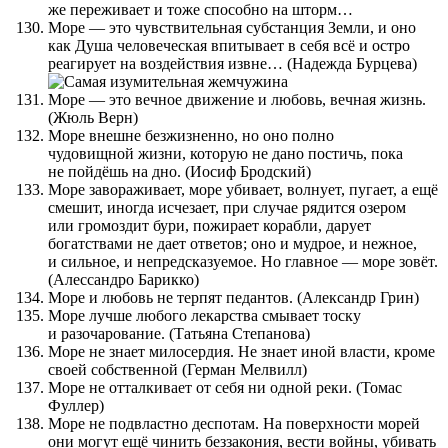
же переживает и тоже способно на шторм…
Море — это чувствительная субстанция Земли, и оно
как Душа человеческая впитывает в себя всё и остро
реагирует на воздействия извне… (Надежда Бурцева)
Море — это вечное движение и любовь, вечная жизнь.
(Жюль Верн)
Море внешне безжизненно, но оно полно
чудовищной жизни, которую не дано постичь, пока
не пойдёшь на дно. (Иосиф Бродский)
Море завораживает, море убивает, волнует, пугает, а ещё
смешит, иногда исчезает, при случае рядится озером
или громоздит бури, пожирает корабли, дарует
богатствами не дает ответов; оно и мудрое, и нежное,
и сильное, и непредсказуемое. Но главное — море зовёт.
(Алессандро Барикко)
Море и любовь не терпят педантов. (Александр Грин)
Море лучше любого лекарства смывает тоску
и разочарование. (Татьяна Степанова)
Море не знает милосердия. Не знает иной власти, кроме
своей собственной (Герман Мелвилл)
Море не отталкивает от себя ни одной реки. (Томас
Фуллер)
Море не подвластно деспотам. На поверхности морей
они могут ещё чинить беззакония, вести войны, убивать