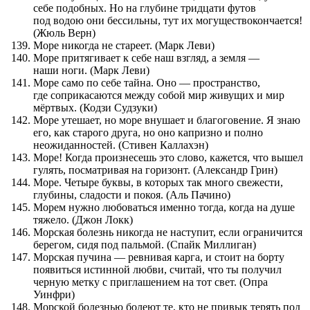
себе подобных. Но на глубине тридцати футов
под водою они бессильны, тут их могуществокончается!
(Жюль Верн)
Море никогда не стареет. (Марк Леви)
Море притягивает к себе наш взгляд, а земля —
наши ноги. (Марк Леви)
Море само по себе тайна. Оно — пространство,
где соприкасаются между собой мир живущих и мир
мёртвых. (Кодзи Судзуки)
Море утешает, но море внушает и благоговение. Я знаю
его, как старого друга, но оно капризно и полно
неожиданностей. (Стивен Каллахэн)
Море! Когда произнесешь это слово, кажется, что вышел
гулять, посматривая на горизонт. (Александр Грин)
Море. Четыре буквы, в которых так много свежести,
глубины, сладости и покоя. (Аль Пачино)
Морем нужно любоваться именно тогда, когда на душе
тяжело. (Джон Локк)
Морская болезнь никогда не наступит, если ограничится
берегом, сидя под пальмой. (Спайк Миллиган)
Морская пучина — ревнивая карга, и стоит на борту
появиться истинной любви, считай, что ты получил
черную метку с приглашением на тот свет. (Опра
Уинфри)
Морской болезнью болеют те, кто не привык терять под