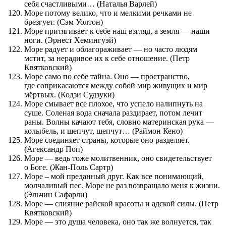
себя счастливыми… (Наталья Варлей)
Море потому велико, что и мелкими речками не
брезгует. (Сэм Уолтон)
Море притягивает к себе наш взгляд, а земля — наши
ноги. (Эрнест Хемингуэй)
Море радует и облагораживает — но часто людям
мстит, за нерадивое их к себе отношение. (Петр
Квятковский)
Море само по себе тайна. Оно — пространство,
где соприкасаются между собой мир живущих и мир
мёртвых. (Кодзи Судзуки)
Море смывает все плохое, что успело налипнуть на
суше. Соленая вода сначала раздирает, потом лечит
раны. Волны качают тебя, словно материнская рука —
колыбель, и шепчут, шепчут… (Раймон Кено)
Море соединяет страны, которые оно разделяет.
(Агександр Поп)
Море — ведь тоже молитвенник, оно свидетельствует
о Боге. (Жан-Поль Сартр)
Море – мой преданный друг. Как все понимающий,
молчаливый пес. Море не раз возвращало меня к жизни.
(Эльчин Сафарли)
Море — слияние райской красоты и адской силы. (Петр
Квятковский)
Море — это душа человека, оно так же волнуется, так