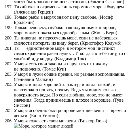
могут быть злыми или несчастными. (Эльчин Сафарли)
Тихий океан огромен – лишь скромное море в будущем.
(Александр Герцен)
Только рыбы в морях знают цену свободе. (Иосиф
Бродский)
Только человеку, глубоко равнодушному к природе,
море может показаться однообразным. (Жюль Верн)
Ты никогда не пересечешь море, если не наберешься
смелости потерять из виду берег. (Христофор Колумб)
Ты — единственное море, в котором мой инстинкт
самосохранения равен нулю… И когда я в тебе тону, то с
улыбкой иду ко дну. (Владимир Ток)
У моря есть свои законы и нарушать их никому
не позволено. (Томас Кун)
У моря и лужи общие предки, но разные воспоминания.
(Геннадий Малкин)
У моря иногда хороший характер, иногда плохой, и
невозможно понять, почему. Ведь мы видим только
поверхность воды. Но если любишь море, это не имеет
значения. Тогда принимаешь и плохое и хорошее. (Туве
Янссон)
У моря особенно быстро пролетают две вещи — время и
деньги. (Билл Уилсон)
У моря тоже есть свои мигрени. (Виктор Гюго)