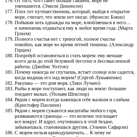
От того, что станет больше гаваней, море не
уменьшится. (Эмили Дикинсон)
Плох тот путешественник, который, выйдя в открытое
море, считает, что земли нет нигде. (Фрэнсис Бэкон)
Побывав хоть однажды на море, влюбляешься в него…
и начинаешь отдаваться ему в любое время года. (Марта
Грэхем)
Полного счастья нет с тревогой, полное счастье
покойно, как море во время летней тишины. (Александр
Герцен)
Попробуй остановиться и стать морем: ему меньше
всего дела до этой безумной беготни и бессмысленной
работы. (Джеймс Уолтон)
Почему никогда не спутаешь, встает солнце или садится,
когда видишь его над морем? (Сергей Лукьяненко)
Ракушка — это дом моря. (Лаки Лучано)
Рыбы в море поступают, как люди на земле: большие
поедают малых. (Уильям Шекспир)
Рядом с морем всегда кажешься себе жалким и слабым.
(Кристофер Паолини)
Рядом с морем сужаются масштабы любого горя,
размываются границы — это величие поглощает
все вокруг. И вдруг, очутившись в этой бездне,
забываешься, становишься другим. (Эльчин Сафарли)
С морем нельзя криводушничать… К нему не