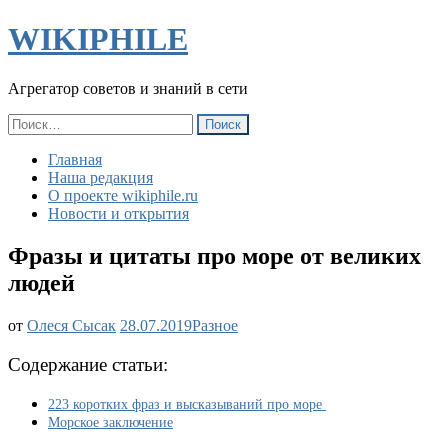
WIKIPHILE
Агрегатор советов и знаний в сети
Найти:
Главная
Наша редакция
О проекте wikiphile.ru
Новости и открытия
Фразы и цитаты про море от великих
людей
Фразы
от
Олеся Сысак
28.07.2019
Разное
и
цитаты
Содержание статьи:
про
море
223 коротких фраз и высказываний про море
от
Морское заключение
великих