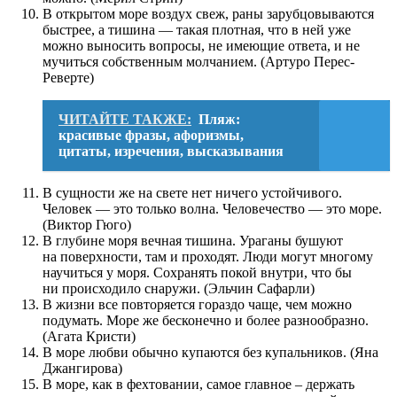
В открытом море воздух свеж, раны зарубцовываются
быстрее, а тишина — такая плотная, что в ней уже
можно выносить вопросы, не имеющие ответа, и не
мучиться собственным молчанием. (Артуро Перес-
Реверте)
ЧИТАЙТЕ ТАКЖЕ:
Пляж:
красивые фразы, афоризмы,
цитаты, изречения, высказывания
В сущности же на свете нет ничего устойчивого.
Человек — это только волна. Человечество — это море.
(Виктор Гюго)
В глубине моря вечная тишина. Ураганы бушуют
на поверхности, там и проходят. Люди могут многому
научиться у моря. Сохранять покой внутри, что бы
ни происходило снаружи. (Эльчин Сафарли)
В жизни все повторяется гораздо чаще, чем можно
подумать. Море же бесконечно и более разнообразно.
(Агата Кристи)
В море любви обычно купаются без купальников. (Яна
Джангирова)
В море, как в фехтовании, самое главное – держать