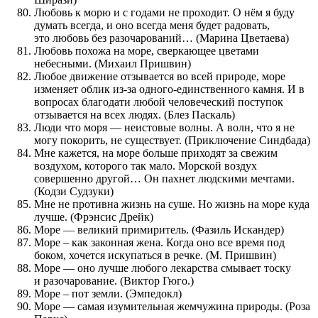
Любовь к морю и с годами не проходит. О нём я буду
думать всегда, и оно всегда меня будет радовать,
это любовь без разочарований… (Марина Цветаева)
Любовь похожа на море, сверкающее цветами
небесными. (Михаил Пришвин)
Любое движение отзывается во всей природе, море
изменяет облик из-за одного-единственного камня. И в
вопросах благодати любой человеческий поступок
отзывается на всех людях. (Блез Паскаль)
Люди что моря — неистовые волны. А волн, что я не
могу покорить, не существует. (Приключение Синдбада)
Мне кажется, на море больше приходят за свежим
воздухом, которого так мало. Морской воздух
совершенно другой… Он пахнет людскими мечтами.
(Кодзи Судзуки)
Мне не противна жизнь на суше. Но жизнь на море куда
лучше. (Фрэнсис Дрейк)
Море — великий примиритель. (Фазиль Искандер)
Море – как законная жена. Когда оно все время под
боком, хочется искупаться в речке. (М. Пришвин)
Море — оно лучше любого лекарства смывает тоску
и разочарование. (Виктор Гюго.)
Море – пот земли. (Эмпедокл)
Море — самая изумительная жемчужина природы. (Роза