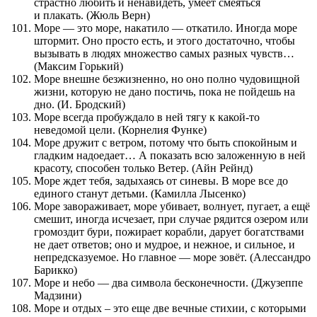
страстно любить и ненавидеть, умеет смеяться
и плакать. (Жюль Верн)
Море — это море, накатило — откатило. Иногда море
штормит. Оно просто есть, и этого достаточно, чтобы
вызывать в людях множество самых разных чувств…
(Максим Горький)
Море внешне безжизненно, но оно полно чудовищной
жизни, которую не дано постичь, пока не пойдешь на
дно. (И. Бродский)
Море всегда пробуждало в ней тягу к какой-то
неведомой цели. (Корнелия Функе)
Море дружит с ветром, потому что быть спокойным и
гладким надоедает… А показать всю заложенную в ней
красоту, способен только Ветер. (Айн Рейнд)
Море ждет тебя, задыхаясь от синевы. В море все до
единого станут детьми. (Камилла Лысенко)
Море завораживает, море убивает, волнует, пугает, а ещё
смешит, иногда исчезает, при случае рядится озером или
громоздит бури, пожирает корабли, дарует богатствами
не дает ответов; оно и мудрое, и нежное, и сильное, и
непредсказуемое. Но главное — море зовёт. (Алессандро
Барикко)
Море и небо — два символа бесконечности. (Джузеппе
Мадзини)
Море и отдых – это еще две вечные стихии, с которыми