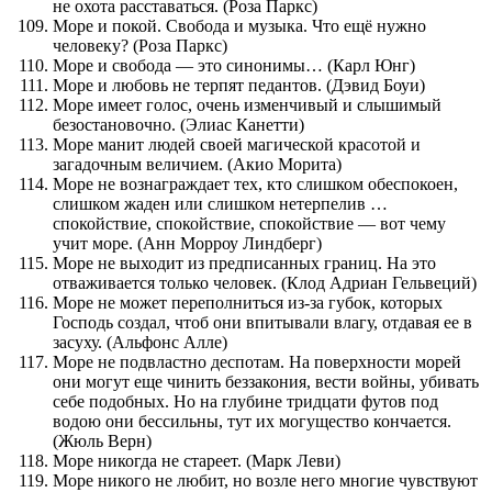
не охота расставаться. (Роза Паркс)
Море и покой. Свобода и музыка. Что ещё нужно
человеку? (Роза Паркс)
Море и свобода — это синонимы… (Карл Юнг)
Море и любовь не терпят педантов. (Дэвид Боуи)
Море имеет голос, очень изменчивый и слышимый
безостановочно. (Элиас Канетти)
Море манит людей своей магической красотой и
загадочным величием. (Акио Морита)
Море не вознаграждает тех, кто слишком обеспокоен,
слишком жаден или слишком нетерпелив …
спокойствие, спокойствие, спокойствие — вот чему
учит море. (Анн Морроу Линдберг)
Море не выходит из предписанных границ. На это
отваживается только человек. (Клод Адриан Гельвеций)
Море не может переполниться из-за губок, которых
Господь создал, чтоб они впитывали влагу, отдавая ее в
засуху. (Альфонс Алле)
Море не подвластно деспотам. На поверхности морей
они могут еще чинить беззакония, вести войны, убивать
себе подобных. Но на глубине тридцати футов под
водою они бессильны, тут их могущество кончается.
(Жюль Верн)
Море никогда не стареет. (Марк Леви)
Море никого не любит, но возле него многие чувствуют