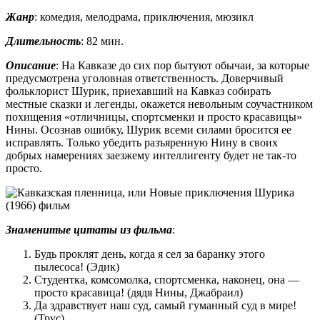
Жанр
: комедия, мелодрама, приключения, мюзикл
Длительность
: 82 мин.
Описание
: На Кавказе до сих пор бытуют обычаи, за которые
предусмотрена уголовная ответственность. Доверчивый
фольклорист Шурик, приехавший на Кавказ собирать
местные сказки и легенды, окажется невольным соучастником
похищения «отличницы, спортсменки и просто красавицы»
Нины. Осознав ошибку, Шурик всеми силами бросится ее
исправлять. Только убедить разъяренную Нину в своих
добрых намерениях заезжему интеллигенту будет не так-то
просто.
Знаменитые цитаты из фильма
:
Будь проклят день, когда я сел за баранку этого
пылесоса! (Эдик)
Студентка, комсомолка, спортсменка, наконец, она —
просто красавица! (дядя Нины, Джабраил)
Да здравствует наш суд, самый гуманный суд в мире!
(Трус)