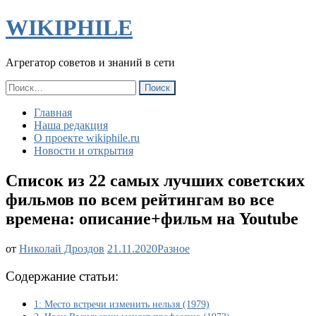
WIKIPHILE
Агрегатор советов и знаний в сети
Найти:
Главная
Наша редакция
О проекте wikiphile.ru
Новости и открытия
Список из 22 самых лучших советских
фильмов по всем рейтингам во все
времена: описание+фильм на Youtube
Список
от
Николай Дроздов
21.11.2020
Разное
из
22
Содержание статьи:
самых
лучших
1: Место встречи изменить нельзя (1979)
советских