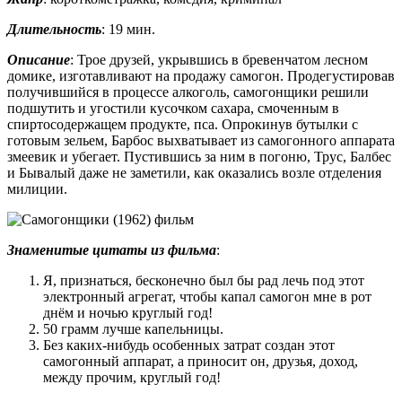
Длительность
: 19 мин.
Описание
: Трое друзей, укрывшись в бревенчатом лесном
домике, изготавливают на продажу самогон. Продегустировав
получившийся в процессе алкоголь, самогонщики решили
подшутить и угостили кусочком сахара, смоченным в
спиртосодержащем продукте, пса. Опрокинув бутылки с
готовым зельем, Барбос выхватывает из самогонного аппарата
змеевик и убегает. Пустившись за ним в погоню, Трус, Балбес
и Бывалый даже не заметили, как оказались возле отделения
милиции.
Знаменитые цитаты из фильма
:
Я, признаться, бесконечно был бы рад лечь под этот
электронный агрегат, чтобы капал самогон мне в рот
днём и ночью круглый год!
50 грамм лучше капельницы.
Без каких-нибудь особенных затрат создан этот
самогонный аппарат, а приносит он, друзья, доход,
между прочим, круглый год!