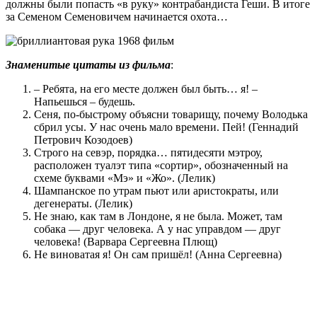
должны были попасть «в руку» контрабандиста Геши. В итоге
за Семеном Семеновичем начинается охота…
Знаменитые цитаты из фильма
:
– Ребята, на его месте должен был быть… я! –
Напьешься – будешь.
Сеня, по-быстрому объясни товарищу, почему Володька
сбрил усы. У нас очень мало времени. Пей! (Геннадий
Петрович Козодоев)
Строго на севэр, порядка… пятидесяти мэтроу,
расположен туалэт типа «сортир», обозначенный на
схеме буквами «Мэ» и «Жо». (Лелик)
Шампанское по утрам пьют или аристократы, или
дегенераты. (Лелик)
Не знаю, как там в Лондоне, я не была. Может, там
собака — друг человека. А у нас управдом — друг
человека! (Варвара Сергеевна Плющ)
Не виноватая я! Он сам пришёл! (Анна Сергеевна)