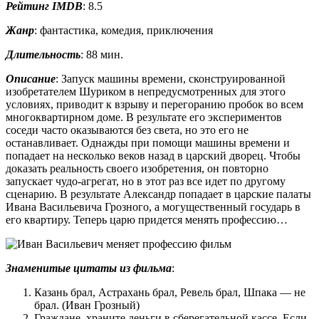
Рейтинг IMDB
: 8.5
Жанр
: фантастика, комедия, приключения
Длительность
: 88 мин.
Описание
: Запуск машины времени, сконструированной
изобретателем Шуриком в непредусмотренных для этого
условиях, приводит к взрыву и перегоранию пробок во всем
многоквартирном доме. В результате его экспериментов
соседи часто оказываются без света, но это его не
останавливает. Однажды при помощи машины времени и
попадает на несколько веков назад в царский дворец. Чтобы
доказать реальность своего изобретения, он повторно
запускает чудо-агрегат, но в этот раз все идет по другому
сценарию. В результате Александр попадает в царские палаты
Ивана Васильевича Грозного, а могущественный государь в
его квартиру. Теперь царю придется менять профессию…
Знаменитые цитаты из фильма
:
Казань брал, Астрахань брал, Ревель брал, Шпака — не
брал. (Иван Грозный)
Граждане, храните деньги в сберегательной кассе. Если