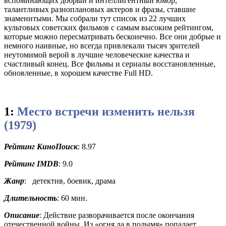
вспоминающих добрый и интеллигентный юмор,
талантливых разноплановых актеров и фразы, ставшие
знаменитыми. Мы собрали тут список из 22 лучших
культовых советских фильмов с самым высоким рейтингом,
которые можно пересматривать бесконечно. Все они добрые и
немного наивные, но всегда привлекали тысяч зрителей
неутомимой верой в лучшие человеческие качества и
счастливый конец. Все фильмы и сериалы восстановленные,
обновленные, в хорошем качестве Full HD.
1:
Место встречи изменить нельзя
(1979)
Рейтинг КиноПоиск
: 8.97
Рейтинг IMDB
: 9.0
Жанр
: детектив, боевик, драма
Длительность
: 60 мин.
Описание
: Действие разворачивается после окончания
отечественной войны. Из «огня да в полымя» попадает