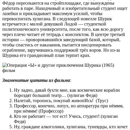
Фёдор пересекаются на стройплощадке, где вынуждены
работать в паре. Находчивый и изобретательный студент ищет
лазейки и прикладывает максимум усилий, чтобы
перевоспитать хулигана. В следующей новелле Шурик
встречается с милой девушкой Лидой — студенткой
политехнического университета, после того, как всю дорогу
через плечо читает её тетрадь с конспектом. В центре третьей
истории — проворовавшийся заведующий базой, который,
чтобы спастись от наказания, пытается инсценировать
ограбление, заручившись поддержкой трёх воров. Но из-за
Шурика его грандиозный план терпит крах.
Знаменитые цитаты из фильма
:
Ну ладно, давай бухти мне, как космические корабли
бороздят большой театр… (хулиган Федя)
Налетай, торопись, покупай живопИсь! (Трус)
Профессор, конечно, лопух, но аппаратура при нёммм,
при нёммм! (Профессор)
Кто не работает — тот ест! Учись, студент! (хулиган
Федя)
Ну, граждане алкоголики, хулиганы, тунеядцы, кто хочет