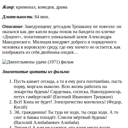
Жанр
: криминал, комедия, драма
Длительность
: 84 мин.
Описание
: Заведующему детсадом Трошкину не повезло: он
оказался как две капли воды похож на бандита по кличке
«Доцент», похитившего уникальный шлем Александра
Македонского. Милиция внедряет доброго и порядочного
человека в воровскую среду, где ему ничего не остается, как
изображать из себя двойника-злодея…
Знаменитые цитаты из фильма
:
Пусть канает отсюда, а то я ему рога поотшибаю, пасть
порву, моргала выколю. Всю жизнь работать на
лекарства будешь! Сарделька, сосиска, Навохудоносор,
петух гамбургской! (Евгений Иванович Трошкин)
Всё! Кина не будет! Электричество кончилось! (Федор,
Косой)
Эй, гражданина! Ты туда не ходи, ты сюда ходи. А то
снег в башка попадёт. Совсем мёртвый будешь!
(Василий Алибабаевич Алибаба)
Деточка! А вам не кажется, что ваше место возле