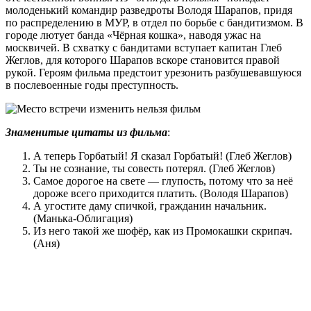
молоденький командир разведроты Володя Шарапов, придя
по распределению в МУР, в отдел по борьбе с бандитизмом. В
городе лютует банда «Чёрная кошка», наводя ужас на
москвичей. В схватку с бандитами вступает капитан Глеб
Жеглов, для которого Шарапов вскоре становится правой
рукой. Героям фильма предстоит урезонить разбушевавшуюся
в послевоенные годы преступность.
Знаменитые цитаты из фильма
:
А теперь Горбатый! Я сказал Горбатый! (Глеб Жеглов)
Ты не сознание, ты совесть потерял. (Глеб Жеглов)
Самое дорогое на свете — глупость, потому что за неё
дороже всего приходится платить. (Володя Шарапов)
А угостите даму спичкой, гражданин начальник.
(Манька-Облигация)
Из него такой же шофёр, как из Промокашки скрипач.
(Аня)