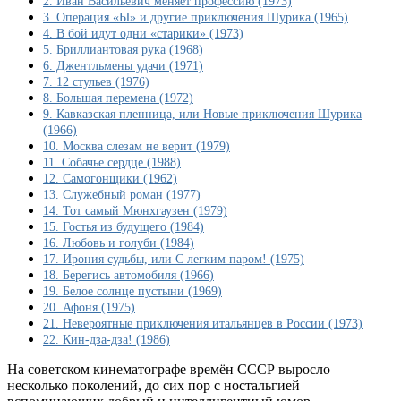
2. Иван Васильевич меняет профессию (1973)
фильмов
3. Операция «Ы» и другие приключения Шурика (1965)
по
4. В бой идут одни «старики» (1973)
всем
5. Бриллиантовая рука (1968)
рейтингам
6. Джентльмены удачи (1971)
во
7. 12 стульев (1976)
все
8. Большая перемена (1972)
времена:
9. Кавказская пленница, или Новые приключения Шурика
описание+фильм
(1966)
на
10. Москва слезам не верит (1979)
Youtube
11. Собачье сердце (1988)
12. Самогонщики (1962)
13. Служебный роман (1977)
14. Тот самый Мюнхгаузен (1979)
15. Гостья из будущего (1984)
16. Любовь и голуби (1984)
17. Ирония судьбы, или С легким паром! (1975)
18. Берегись автомобиля (1966)
19. Белое солнце пустыни (1969)
20. Афоня (1975)
21. Невероятные приключения итальянцев в России (1973)
22. Кин-дза-дза! (1986)
На советском кинематографе времён СССР выросло
несколько поколений, до сих пор с ностальгией