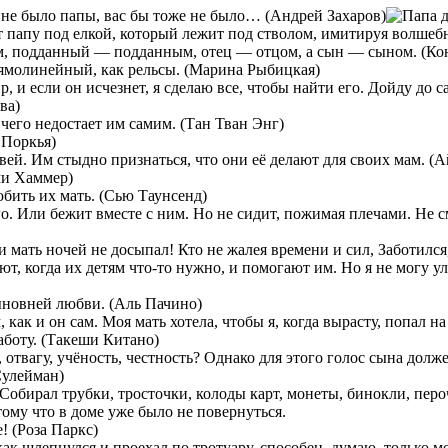
ы не было папы, вас бы тоже не было… (Андрей Захаров)
т папу под елкой, который лежит под стволом, имитируя волшеб
лем, подданный — подданным, отец — отцом, а сын — сыном. (К
ямолинейный, как рельсы. (Марина Рыбицкая)
р, и если он исчезнет, я сделаю все, чтобы найти его. Дойду до
ва)
чего недостает им самим. (Тан Тван Энг)
 Поркья)
вей. Им стыдно признаться, что они её делают для своих мам. (
ми Хаммер)
юбить их мать. (Сью Таунсенд)
го. Или бежит вместе с ним. Но не сидит, пожимая плечами. Не 
к и мать ночей не досыпал! Кто не жалея времени и сил, Заботилс
т, когда их детям что-то нужно, и помогают им. Но я не могу у
новней любви. (Аль Пачино)
 как и он сам. Моя мать хотела, чтобы я, когда вырасту, попал на
работу. (Такеши Китано)
 отвагу, учёность, честность? Однако для этого голос сына долж
Сулейман)
. Собирал трубки, тросточки, колоды карт, монеты, бинокли, п
тому что в доме уже было не повернуться.
! (Роза Паркс)
 как шлепнулся и проехал по тротуару, способен, думаю, только м