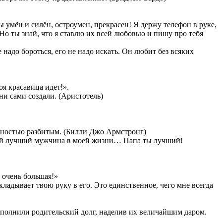
ы умён и силён, остроумен, прекрасен! Я держу телефон в руке,
 Но ты знай, что я ставлю их всей любовью и пишу про тебя
адо бороться, его не надо искать. Он любит без всяких
оя красавица идет!».
ни сами создали. (Аристотель)
полностью разбитым. (Билли Джо Армстронг)
мый лучший мужчина в моей жизни… Папа ты лучший!
 очень большая!»
вкладывает твою руку в его. Это единственное, чего мне всегда
исполнили родительский долг, наделив их величайшим даром.