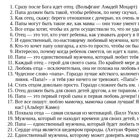
отца
Сразу после Бога идет отец. (Вольфганг Амадей Моцарт)
(папу)
Папа должен быть такой, чтобы ребёнок, по нему скучал, 
Как отец, скажу: береги отношения с дочерью, их очень л
Папы могут быть такие же, как мамы — они тоже умеют 
Все отцы хотят, чтобы их дети осуществили то, что не уда
Отец — это тот, кто учит ребенка, как узнавать дорогу 
И единственный, по-настоящему любимый мужчина, кото
Кто-то хочет папу олигарха, а кто-то просто, чтобы он 
Интересно, почему когда ребенок смеется, он идет к пап
Папа — это единственный мужчина, который любит тебя 
Каждый отец – герой для своего сына. По крайней мере до
Любовь отца – исключительна, она не похожа на любовь м
Чудесное слово «папа». Гораздо лучше жёсткого, колючег
ливня. «Папа!» – и тебя уже ничего не тревожит. «Папа!»
Стать отцом довольно просто. Гораздо сложнее быть им.
Отец должен быть для своих детей другом, а не тираном.
Папа — это первый герой сына и первая любовь дочери!
Вот все пишут: люблю мамочку, мамочка самая лучшая! Я
нас! (Альберт Камю)
Похвала отца — самая сильная из мотиваций. (Билл Уилс
Мужчина, который не находит времени для своих детей,
Папа — единственный мужчина, который будет любить теб
Сердце отца является шедевром природы. (Антуан Франс
Единственный мужчина, которому может доверять женщина