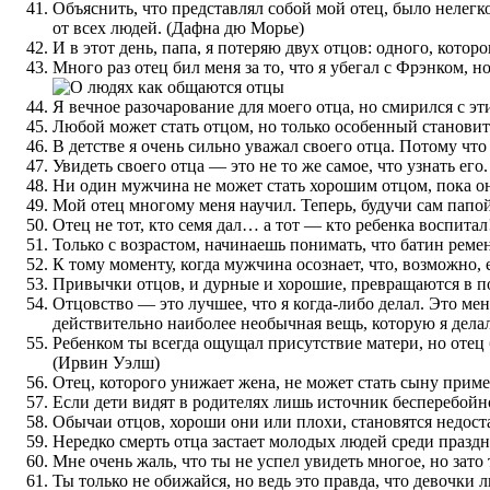
Объяснить, что представлял собой мой отец, было нелег
от всех людей. (Дафна дю Морье)
И в этот день, папа, я потеряю двух отцов: одного, котор
Много раз отец бил меня за то, что я убегал с Фрэнком, н
Я вечное разочарование для моего отца, но смирился с э
Любой может стать отцом, но только особенный станови
В детстве я очень сильно уважал своего отца. Потому чт
Увидеть своего отца — это не то же самое, что узнать его
Ни один мужчина не может стать хорошим отцом, пока он 
Мой отец многому меня научил. Теперь, будучи сам папой,
Отец не тот, кто семя дал… а тот — кто ребенка воспитал
Только с возрастом, начинаешь понимать, что батин ре
К тому моменту, когда мужчина осознает, что, возможно, 
Привычки отцов, и дурные и хорошие, превращаются в по
Отцовство — это лучшее, что я когда-либо делал. Это ме
действительно наиболее необычная вещь, которую я делал
Ребенком ты всегда ощущал присутствие матери, но отец б
(Ирвин Уэлш)
Отец, которого унижает жена, не может стать сыну прим
Если дети видят в родителях лишь источник бесперебойно
Обычаи отцов, хороши они или плохи, становятся недост
Нередко смерть отца застает молодых людей среди праздн
Мне очень жаль, что ты не успел увидеть многое, но зато
Ты только не обижайся, но ведь это правда, что девочки