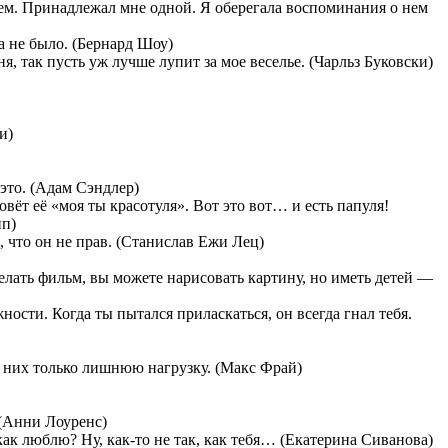
ием. Принадлежал мне одной. Я оберегала воспоминания о нем
да не было. (Бернард Шоу)
ня, так пусть уж лучше лупит за мое веселье. (Чарльз Буковски)
и)
 это. (Адам Сэндлер)
овёт её «моя ты красотуля». Вот это вот… и есть папуля!
пп)
, что он не прав. (Станислав Ежи Лец)
делать фильм, вы можете нарисовать картину, но иметь детей —
ности. Когда ты пытался приласкаться, он всегда гнал тебя.
в них только лишнюю нагрузку. (Макс Фрай)
 (Анни Лоуренс)
как люблю? Ну, как-то не так, как тебя… (Екатерина Сиванова)