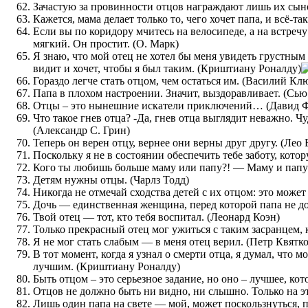
Зачастую за провинности отцов награждают лишь их сын
Кажется, мама делает только то, чего хочет папа, и всё-т
Если вы по коридору мчитесь на велосипеде, а на встреч
мягкий. Он простит. (О. Марк)
Я знаю, что мой отец не хотел бы меня увидеть грустны
видит и хочет, чтобы я был таким. (Криштиану Роналду)
Гораздо легче стать отцом, чем остаться им. (Василий Кл
Папа в плохом настроении. Значит, выздоравливает. (Сью
Отцы – это нынешние искатели приключений… (Давид 
Что такое гнев отца? -Да, гнев отца выглядит неважно. Ч
(Александр С. Грин)
Теперь он верен отцу, вернее они верны друг другу. (Лео 
Поскольку я не в состоянии обеспечить тебе заботу, котор
Кого ты любишь больше маму или папу?! — Маму и папу
Детям нужны отцы. (Чарлз Тодд)
Никогда не отмечай сходства детей с их отцом: это може
Дочь — единственная женщина, перед которой папа не до
Твой отец — тот, кто тебя воспитал. (Леонард Коэн)
Только прекрасный отец мог ужиться с таким засранцем, к
Я не мог стать слабым — в меня отец верил. (Петр Квятк
В тот момент, когда я узнал о смерти отца, я думал, что 
лучшим. (Криштиану Роналду)
Быть отцом – это серьезное задание, но оно – лучшее, кот
Отцов не должно быть ни видно, ни слышно. Только на 
Лишь один папа на свете — мой, может поскользнуться, пр