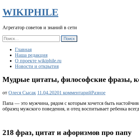
WIKIPHILE
Агрегатор советов и знаний в сети
Найти:
Главная
Наша редакция
О проекте wikiphile.ru
Новости и открытия
Мудрые цитаты, философские фразы, к
к
от
Олеся Сысак
11.04.2020
1 комментарий
Разное
записи
Папа — это мужчина, рядом с которым хочется быть настойчи
Мудрые
образец мужского поведения, и отец воспитывает ребенка всег
цитаты,
философские
фразы,
короткие
218 фраз, цитат и афоризмов про папу
высказывания
про