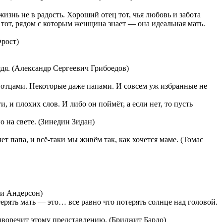
жизнь не в радость. Хороший отец тот, чья любовь и забота
ц тот, рядом с которым женщина знает — она идеальная мать.
Фрост)
ядя. (Александр Сергеевич Грибоедов)
 отцами. Некоторые даже папами. И совсем уж избранные не
и, и плохих слов. И либо он поймёт, а если нет, то пусть
о на свете. (Зинедин Зидан)
ет папа, и всё-таки мы живём так, как хочется маме. (Томас
уи Андерсон)
терять мать — это… все равно что потерять солнце над головой.
тиворечит этому представлению. (Бриджит Бардо)