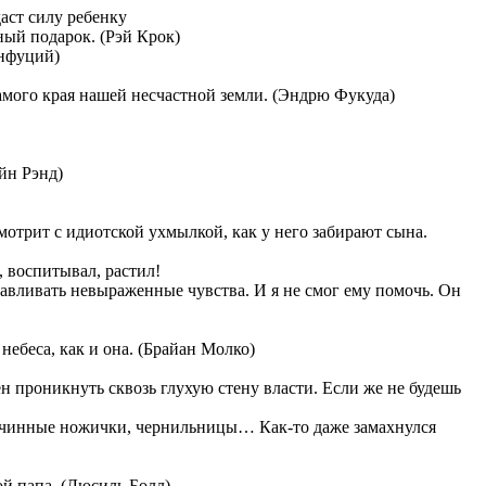
ный подарок. (Рэй Крок)
онфуций)
 самого края нашей несчастной земли. (Эндрю Фукуда)
Айн Рэнд)
смотрит с идиотской ухмылкой, как у него забирают сына.
я, воспитывал, растил!
лавливать невыраженные чувства. И я не смог ему помочь. Он
 небеса, как и она. (Брайан Молко)
ен проникнуть сквозь глухую стену власти. Если же не будешь
ерочинные ножички, чернильницы… Как-то даже замахнулся
ой папа. (Люсиль Болл)