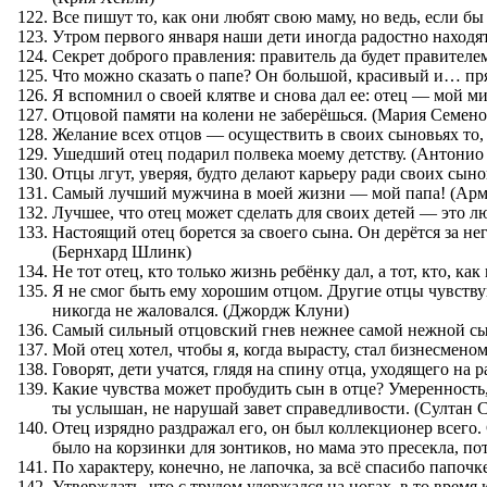
Все пишут то, как они любят свою маму, но ведь, если б
Утром первого января наши дети иногда радостно находя
Секрет доброго правления: правитель да будет правите
Что можно сказать о папе? Он большой, красивый и… пр
Я вспомнил о своей клятве и снова дал ее: отец — мой ми
Отцовой памяти на колени не заберёшься. (Мария Семено
Желание всех отцов — осуществить в своих сыновьях то, 
Ушедший отец подарил полвека моему детству. (Антонио
Отцы лгут, уверяя, будто делают карьеру ради своих сыно
Самый лучший мужчина в моей жизни — мой папа! (Ар
Лучшее, что отец может сделать для своих детей — это л
Настоящий отец борется за своего сына. Он дерётся за не
(Бернхард Шлинк)
Не тот отец, кто только жизнь ребёнку дал, а тот, кто, ка
Я не смог быть ему хорошим отцом. Другие отцы чувствую
никогда не жаловался. (Джордж Клуни)
Самый сильный отцовский гнев нежнее самой нежной сы
Мой отец хотел, чтобы я, когда вырасту, стал бизнесменом,
Говорят, дети учатся, глядя на спину отца, уходящего на 
Какие чувства может пробудить сын в отце? Умеренность,
ты услышан, не нарушай завет справедливости. (Султан 
Отец изрядно раздражал его, он был коллекционер всего
было на корзинки для зонтиков, но мама это пресекла, по
По характеру, конечно, не лапочка, за всё спасибо папочке
Утверждать, что с трудом удержался на ногах, в то время