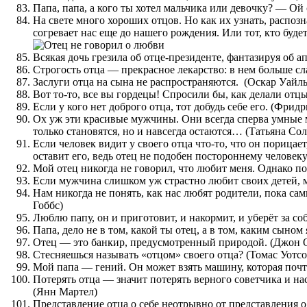
Папа, папа, а кого ты хотел мальчика или девочку? — Ой 
На свете много хороших отцов. Но как их узнать, распозн
согревает нас еще до нашего рождения. Или тот, кто буде
Всякая дочь грезила об отце-президенте, фантазируя об а
Строгость отца — прекрасное лекарство: в нем больше сла
Заслуги отца на сына не распространяются. (Оскар Уайль
Вот то-то, все вы гордецы! Спросили бы, как делали отц
Если у кого нет доброго отца, тот добудь себе его. (Фри
Ох уж эти красивые мужчины. Они всегда сперва умные 
только становятся, но и навсегда остаются… (Татьяна Со
Если человек видит у своего отца что-то, что он порицает,
оставит его, ведь отец не подобен постороннему человек
Мой отец никогда не говорил, что любит меня. Однако по 
Если мужчина слишком уж страстно любит своих детей, 
Нам никогда не понять, как нас любят родители, пока сами
Гоббс)
Люблю папу, он и приготовит, и накормит, и уберёт за со
Папа, дело не в том, какой ты отец, а в том, каким сыно
Отец — это банкир, предусмотренный природой. (Джон 
Стесняешься называть «отцом» своего отца? (Томас Уотсо
Мой папа — гений. Он может взять машину, которая почти 
Потерять отца — значит потерять верного советчика и нас
(Янн Мартел)
Представление отца о себе неотрывно от представления 