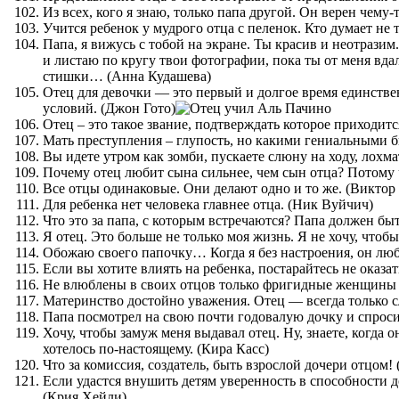
Из всех, кого я знаю, только папа другой. Он верен чему-т
Учится ребенок у мудрого отца с пеленок. Кто думает не т
Папа, я вижусь с тобой на экране. Ты красив и неотразим
и листаю по кругу твои фотографии, пока ты от меня вдал
стишки… (Анна Кудашева)
Отец для девочки — это первый и долгое время единстве
условий. (Джон Гото)
Отец ‒ это такое звание, подтверждать которое приходи
Мать преступления – глупость, но какими гениальными 
Вы идете утром как зомби, пускаете слюну на ходу, лохма
Почему отец любит сына сильнее, чем сын отца? Потому ч
Все отцы одинаковые. Они делают одно и то же. (Виктор
Для ребенка нет человека главнее отца. (Ник Вуйчич)
Что это за папа, с которым встречаются? Папа должен бы
Я отец. Это больше не только моя жизнь. Я не хочу, что
Обожаю своего папочку… Когда я без настроения, он л
Если вы хотите влиять на ребенка, постарайтесь не оказа
Не влюблены в своих отцов только фригидные женщины и
Материнство достойно уважения. Отец — всегда только 
Папа посмотрел на свою почти годовалую дочку и спросил
Хочу, чтобы замуж меня выдавал отец. Ну, знаете, когда о
хотелось по-настоящему. (Кира Касс)
Что за комиссия, создатель, быть взрослой дочери отцом!
Если удастся внушить детям уверенность в способности 
(Крия Хейли)