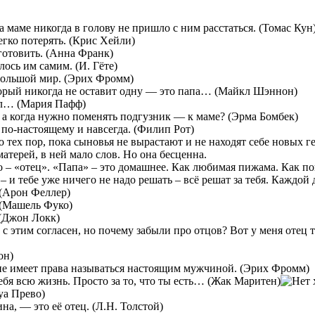
а маме никогда в голову не пришло с ним расстаться. (Томас Кун
егко потерять. (Крис Хейли)
готовить. (Анна Франк)
лось им самим. (И. Гёте)
в большой мир. (Эрих Фромм)
рый никогда не оставит одну — это папа… (Майкл Шэннон)
был… (Мария Пафф)
е, а когда нужно поменять подгузник — к маме? (Эрма Бомбек)
по-настоящему и навсегда. (Филип Рот)
 тех пор, пока сыновья не вырастают и не находят себе новых г
атерей, в ней мало слов. Но она бесценна.
о – «отец». «Папа» – это домашнее. Как любимая пижама. Как по
 – и тебе уже ничего не надо решать – всё решат за тебя. Каждой
 (Арон Феллер)
 (Машель Фуко)
 (Джон Локк)
 с этим согласен, но почему забыли про отцов? Вот у меня оте
он)
 не имеет права называться настоящим мужчиной. (Эрих Фромм)
я всю жизнь. Просто за то, что ты есть… (Жак Маритен)
уа Прево)
, — это её отец. (Л.Н. Толстой)