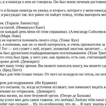
ко, и я никогда о нем не говорила. Он был моим личным достоян
ого я больше никогда не увижу, и второго, которого у меня никог
о я рассуждал так: все равно он найдет повод, чтобы выпороть ме
тим. (Тирион Ланнистер)
тся папой. (Иммануил Кант)
о он каждый день меня об этом спрашивал. (Александр Соболевск
. (Марк Леви)
не научится понимать своего отца. (Томас Кун)
 я понимаю, как он со мной натерпелся, и очень признателен за
! Тот — кто гуляет с ней, играет, лохматый хвостик заплетает… з
мень был дружеским подбадривающим похлопыванием. (Хуан Три
его отец был прав, у него уже, как правило, есть сын, считающий
роки детей. (Демокрит)
няет вашу точку зрения. Вы можете написать книгу, вы можете с
. (Бред Питт)
ыл для тебя только тенью. От него не исходило ни тепла, ни неж
ером для подражания. (Ян Будяшек)
го питания, то, когда источник иссякает, они начинают видеть 
атками их отпрысков. (Демокрит)
ика жизни, на лоне безумной оргии. (Оноре де Бальзак)
 ты успел мне дать самое главное, это любовь! Люблю тебя папа!
 любят пап сильнее… Ну, по-особенному, что ли… Я папу знаешь 