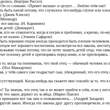
дились. (Бертран Рассел)
ает Он со словами: «Привет малыш» и целует… Люблю тебя пап!
ть быть папой потому, что случилось что-нибудь глупое или пло
ец. (Джим Хэнсон)
 (Менандр)
 все школы. (Н. Карамзин)
я детей. (Демокрит)
, кто не отмахнется, когда я погряз в проблемах, а крепко, по-м
е и не нужно. (Эльчин Сафарли)
ы быть хорошим отцом иногда приходится быть плохим человеком.
 отцов нет хорошего воспитания, несмотря на все школы, инстит
жьями только потому, что не хотят лишить детей отца, тем сам
чат психику детей и притворяясь перед ними, и не притворяясь. 
то, когда ты понимаешь, что твой отец — обычный человек из п
и… (Пол Маккартни)
в, у тебя самого уже подрастает сын, убежденный, что его отец
утствующий. Когда-нибудь вы скажете мне спасибо за то, что я на
л? Ты знаешь, что отец так и не может прийти в себя, если у н
му что закон держит их за яйца. (Марио Пьюзо)
 в принципе вот так они и познакомились… (Андрей Захаров)
угой закон. Иногда эти законы друг другу противоречили, и опре