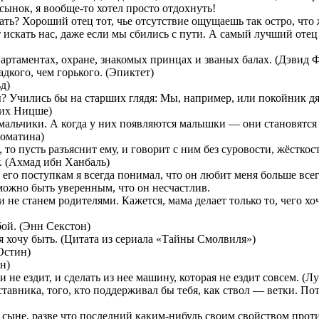
сынок, я вообще-то хотел просто отдохнуть!
ать? Хороший отец тот, чье отсутствие ощущаешь так остро, что 
т искать нас, даже если мы сбились с пути. А самый лучший оте
партаментах, охране, знакомых принцах и званых балах. (Дэвид 
дкого, чем горького. (Эпиктет)
д)
ы? Учились бы на старших глядя: Мы, например, или покойник д
дрих Ницше)
мальчики. А когда у них появляются малышки — они становятся
ломатина)
 то пусть разъяснит ему, и говорит с ним без суровости, жёсткост
у. (Ахмад ибн Ханбаль)
его поступкам я всегда понимал, что он любит меня больше всег
можно быть уверенным, что он несчастлив.
 не станем родителями. Кажется, мама делает только то, чего хоч
бой. (Энн Секстон)
м я хочу быть. (Цитата из сериала «Тайны Смолвиля»)
Остин)
н)
не ездит, и сделать из нее машину, которая не ездит совсем. (Л
тавника, того, кто поддерживал бы тебя, как ствол — ветки. По
о сыне, разве что последний каким-нибудь своим свойством про