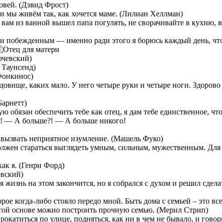
овей. (Дэвид Фрост)
аки мы живём так, как хочется маме. (Лилиан Хеллман)
у вам из ванной вышел папа погулять, не сворачивайте в кухню, 
м и побежденным — именно ради этого я борюсь каждый день, чт
ючевский)
 Таунсенд)
Фонкинос)
удовище, каких мало. У него четыре руки и четыре ноги. Здорово
Барнетт)
ую обязан обеспечить тебе как отец, я дам тебе единственное, ч
! — А больше?! — А больше никого!
т вызвать неприятное изумление. (Машель Фуко)
лжен стараться выглядеть умным, сильным, мужественным. Для 
ак я. (Генри Форд)
овский)
моя жизнь на этом закончится, но я собрался с духом и решил сдел
орое когда-либо стояло передо мной. Быть дома с семьей – это вс
этой основе можно построить прочную семью. (Мерил Стрип)
окатиться по улице, подняться, как ни в чем не бывало, и говори