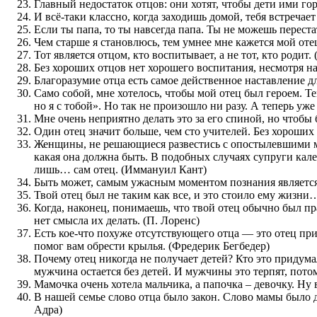
Главный недостаток отцов: они хотят, чтобы дети ими гор
И всё-таки классно, когда заходишь домой, тебя встреч
Если ты папа, то ты навсегда папа. Ты не можешь переста
Чем старше я становлюсь, тем умнее мне кажется мой от
Тот является отцом, кто воспитывает, а не тот, кто родит.
Без хороших отцов нет хорошего воспитания, несмотря на
Благоразумие отца есть самое действенное наставление дл
Само собой, мне хотелось, чтобы мой отец был героем. Тем
но я с тобой». Но так не произошло ни разу. А теперь уж
Мне очень неприятно делать это за его спиной, но чтоб
Один отец значит больше, чем сто учителей. Без хороших
Женщины, не решающиеся развестись с опостылевшими му
какая она должна быть. В подобных случаях супруги кале
лишь… сам отец. (Иммануил Кант)
Быть может, самым ужасным моментом познания является 
Твой отец был не таким как все, и это стоило ему жизн
Когда, наконец, понимаешь, что твой отец обычно был пра
нет смысла их делать. (П. Лоренс)
Есть кое-что похуже отсутствующего отца — это отец прис
помог вам обрести крылья. (Фредерик Бегбедер)
Почему отец никогда не получает детей? Кто это придума
мужчина остается без детей. И мужчины это терпят, пото
Мамочка очень хотела мальчика, а папочка – девочку. Ну
В нашей семье слово отца было закон. Слово мамы было др
Адра)