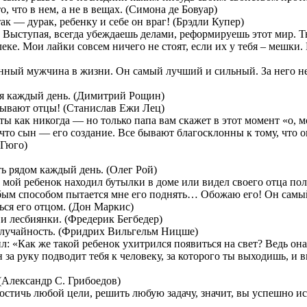
о, что в нем, а не в вещах. (Симона де Бовуар)
ак — дурак, ребенку и себе он враг! (Брэдли Купер)
. Выступая, всегда убеждаешь делами, реформируешь этот мир. Т
еке. Мои лайки совсем ничего не стоят, если их у тебя – мешки.
нный мужчина в жизни. Он самый лучший и сильный. За него не н
тся каждый день. (Димитрий Рощин)
бывают отцы! (Станислав Ежи Лец)
ты как никогда — но только папа вам скажет в этот момент «о, м
то сын — его создание. Все бывают благосклонны к тому, что о
 Гюго)
ть рядом каждый день. (Олег Рой)
бы мой ребенок находил бутылки в доме или видел своего отца 
юбым способом пытается мне его поднять… Обожаю его! Он са
ться его отцом. (Дон Маркис)
 лесбиянки. (Фредерик Бегбедер)
случайность. (Фридрих Вильгельм Ницше)
: «Как же такой ребенок ухитрился появиться на свет? Ведь она
н за руку подводит тебя к человеку, за которого ты выходишь, и 
 (Александр С. Грибоедов)
достичь любой цели, решить любую задачу, значит, вы успешно 