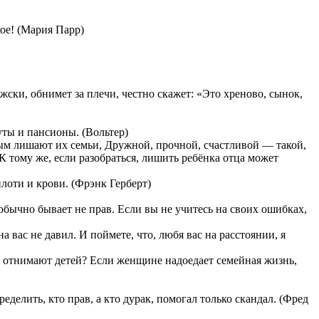
хое! (Мария Парр)
ужски, обнимет за плечи, честно скажет: «Это хреново, сынок,
уты и пансионы. (Вольтер)
ым лишают их семьи, Дружной, прочной, счастливой — такой,
К тому же, если разобраться, лишить ребёнка отца может
лоти и крови. (Фрэнк Герберт)
 обычно бывает не прав. Если вы не учитесь на своих ошибках,
 вас не давил. И поймете, что, любя вас на расстоянии, я
его отнимают детей? Если женщине надоедает семейная жизнь,
делить, кто прав, а кто дурак, помогал только скандал. (Фред