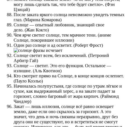
могу лишь сделать так, что тебе будет светло». (Фэн
Цзицай)
После заката яркого солнца невозможно увидеть темных
глаз. (Марина Комарова)
Солнце — опытный любовник, знающий свое
дело. (Жан Кокто)
Чем ярче светит солнце, тем мрачнее тени. (аниме
Солнце, покорившее иллюзии)
Один раз солнце и ад осветит. (Роберт Фрост)
Солнце светит всем, без исключений. (Петроний
Арбитр Гай)
Солнце — светит. Это его функция. Остальное —
излишне. (Аль Квотион)
Кто смотрит прямо на Солнце, в конце концов ослепнет.
(Пауло Коэльо)
Начиналась полупустыня, где солнце по утрам лёгкое и
сухое, как выдержанный херес, а на закате падает за
горизонт, словно багровый от жара кирпич. (Раймонд
Чандлер)
Закат — лишь иллюзия, солнце всё равно освещает
землю, даже если оно скрылось за горизонт. А это
значит, что день и ночь связаны неразрывно, друг без
друга они не существуют, но и встретиться не смогут
никогда. Интересно, как это — быть всё время вместе и