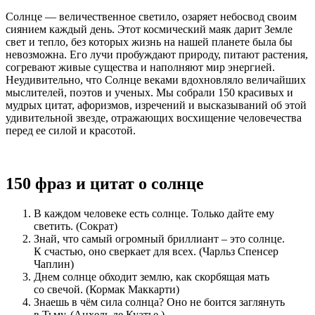
Солнце — величественное светило, озаряет небосвод своим
сиянием каждый день. Этот космический маяк дарит Земле
свет и тепло, без которых жизнь на нашей планете была бы
невозможна. Его лучи пробуждают природу, питают растения,
согревают живые существа и наполняют мир энергией.
Неудивительно, что Солнце веками вдохновляло величайших
мыслителей, поэтов и ученых. Мы собрали 150 красивых и
мудрых цитат, афоризмов, изречений и высказываний об этой
удивительной звезде, отражающих восхищение человечества
перед ее силой и красотой.
150 фраз и цитат о солнце
В каждом человеке есть солнце. Только дайте ему
светить. (Сократ)
Знай, что самый огромный бриллиант – это солнце.
К счастью, оно сверкает для всех. (Чарльз Спенсер
Чаплин)
Днем солнце обходит землю, как скорбящая мать
со свечой. (Кормак Маккарти)
Знаешь в чём сила солнца? Оно не боится заглянуть
в Тьму. (Анхель де Куатье.)