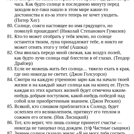
часа. Как будто солнце в последнюю минуту перед
заходом все-таки нашло в этом мире какие-то
достоинства и из-за этого теперь не хочет уходить.
(Питер Хег)
Солнце, сожги настоящее во имя грядущего, но
помилуй прошедшее! (Николай Степанович Гумилев)
Кто-то может отобрать у тебя землю, но солнце
останется твоим, луна принадлежит тебе, и никто не
может отнять этого у тебя! (Ашока)
Она явилась передо мной свежая, как воздух полей,
как будто лучи солнца ещё блестели в её глазах. (Теодор
Драйзер)
Если не можешь жить без солнца… тяжело ехать в края,
где оно никогда не светит. (Джон Голсуорси)
Смотри на каждую утреннюю зарю как на начало твоей
жизни и на каждый закат солнца как на конец ее. Пусть
каждая из этих кратких жизней будет отмечена каким-
нибудь добрым поступком, какой-нибудь победой над
собой или приобретенным знанием. (Джон Рескин)
Всякий, кто слишком приблизится к Солнцу, будет
ослеплен его великолепием, притянут его теплом и
сожжен его огнем. (Ник Лисицкий)
Тот, кто верит, что лишь солнце принесет счастье —
никогда не танцевал под дождем. (т/ф Частные сыщики)
Зимнее солнце сказало земле: «Я не могу тебя согреть,