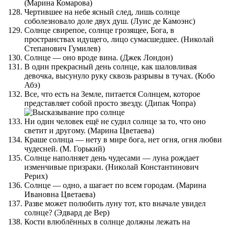
(Марина Комарова)
Чертившее на небе ясный след, лишь солнце
соболезновало доле двух душ. (Луис де Камоэнс)
Солнце свирепое, солнце грозящее, Бога, в
пространствах идущего, лицо сумасшедшее. (Николай
Степанович Гумилев)
Солнце — оно вроде вина. (Джек Лондон)
В один прекрасный день солнце, как шаловливая
девочка, высунуло руку сквозь разрывы в тучах. (Кобо
Абэ)
Все, что есть на Земле, питается Солнцем, которое
представляет собой просто звезду. (Дипак Чопра)
Ни один человек ещё не судил солнце за то, что оно
светит и другому. (Марина Цветаева)
Краше солнца — нету в мире бога, нет огня, огня любви
чудесней. (М. Горький)
Солнце наполняет день чудесами — луна рождает
изменчивые призраки. (Николай Константинович
Рерих)
Солнце — одно, а шагает по всем городам. (Марина
Ивановна Цветаева)
Разве может полюбить луну тот, кто вначале увидел
солнце? (Эдвард де Вер)
Кости влюблённых в солнце должны лежать на