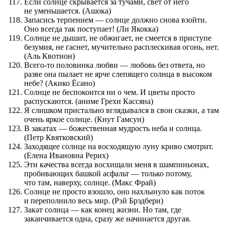
Если солнце скрывается за тучами, свет от него
не уменьшается. (Ашока)
Запасись терпением — солнце должно снова взойти.
Оно всегда так поступает! (Ли Якокка)
Солнце не дышит, не обжигает, не смеется в приступе
безумия, не гаснет, мучительно расплескивая огонь, нет.
(Аль Квотион)
Всего-то половинка любви — любовь без ответа, но
разве она пылает не ярче слепящего солнца в высоком
небе? (Акико Ёсано)
Солнце не беспокоится ни о чем. И цветы просто
распускаются. (аниме Грехи Кассяна)
Я слишком пристально вглядывался в свои сказки, а там
очень яркое солнце. (Кнут Гамсун)
В закатах — божественная мудрость неба и солнца.
(Петр Квятковский)
Заходящее солнце на восходящую луну криво смотрит.
(Елена Ивановна Рерих)
Эти качества всегда восхищали меня в шампиньонах,
пробивающих башкой асфальт — только потому,
что там, наверху, солнце. (Макс Фрай)
Солнце не просто взошло, оно нахлынуло как поток
и переполнило весь мир. (Рэй Брэдбери)
Закат солнца — как конец жизни. Но там, где
заканчивается одна, сразу же начинается другая.