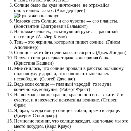
Солнце было бы куда ничтожнее, не отражайся
оно в наших глазах. (Аласдер Грей)
Человек есть Солнце, и его чувства — его планеты.
(Константин Дмитриевич Бальмонт)
На пляже человек, раскинувший руки, — распятый
на солнце. (Альбер Камю)
Тень – это чернила, которыми пишет солнце. (Гийом
Аполлинер)
Солнце светит без цели кого-то согреть. (Джек Лондон)
В лучах солнца сверкает даже консервная банка.
(Кристина Кашкан)
Мне снилось, что солнце продали в рабство большому
подсолнуху у дороги, что солнце отныне навек
несвободно. (Сергей Дяченко)
Ведь если солнце — главный чародей, то и луна,
конечно же, колдунья. (Роберт Фрост)
На восходе солнце красно, красно оно и на закате. И в
счастье, и в несчастье неизменны великие. (Стивен
Фрай)
Я, брат, всегда ношу солнце с собой, прямо в сердце.
(Джером Сэлинджер)
Немногие помнят, что солнце заходит, как только мы это
место добудем. (Карл Краус)