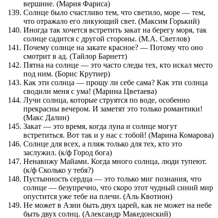
вершине. (Мария Фариса)
Солнце было счастливо тем, что светило, море — тем,
что отражало его ликующий свет. (Максим Горький)
Иногда так хочется встретить закат на берегу моря, так
солнце садится с другой стороны. (М.А. Светлов)
Почему солнце на закате красное? — Потому что оно
смотрит в ад. (Тайлор Барнетт)
Пятна на солнце — это часто следы тех, кто искал место
под ним. (Борис Крутиер)
Как эти солнца — прощу ли себе сама? Как эти солнца
сводили меня с ума! (Марина Цветаева)
Лучи солнца, которые струятся по воде, особенно
прекрасны вечером. И заметят это только романтики!
(Макс Далин)
Закат — это время, когда луна и солнце могут
встретиться. Вот так и у нас с тобой! (Марина Комарова)
Солнце для всех, а пляж только для тех, кто это
заслужил. (к/ф Город бога)
Ненавижу Майами. Когда много солнца, люди тупеют.
(к/ф Сколько у тебя?)
Пустынность сердца — это только миг познания, что
солнце — безупречно, что скоро этот чудный синий мир
опустится уже тебе на плечи. (Аль Квотион)
Не может в Азии быть двух царей, как не может на небе
быть двух солнц. (Александр Македонский)