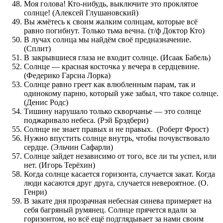
Моя голова! Кто-нибудь, выключите это проклятое
солнце! (Алексей Глушановский)
Вы жмётесь к своим жалким солнцам, которые всё
равно погибнут. Только тьма вечна. (т/ф Доктор Кто)
В лучах солнца мы найдём своё предназначение.
(Сплит)
В закрывшиеся глаза не входит солнце. (Исаак Бабель)
Солнце — красная косточка у вечера в сердцевине.
(Федерико Гарсиа Лорка)
Солнце равно греет как влюбленным парам, так и
одинокому парню, который уже забыл, что такое солнце.
(Денис Родс)
Тишину нарушало только скворчанье — это солнце
поджаривало небеса. (Рэй Брэдбери)
Солнце не знает правых и не правых. (Роберт Фрост)
Нужно впустить солнце внутрь, чтобы почувствовало
сердце. (Эльчин Сафарли)
Солнце зайдет независимо от того, все ли ты успел, или
нет. (Игорь Терёхин)
Когда солнце касается горизонта, случается закат. Когда
люди касаются друг друга, случается невероятное. (О.
Генри)
В закате дня прозрачная небесная синева примеряет на
себя багряный румянец. Солнце прячется вдали за
горизонтом, но всё ещё подглядывает за нами своим