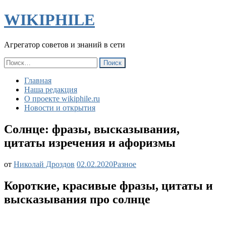
WIKIPHILE
Агрегатор советов и знаний в сети
Найти:
Главная
Наша редакция
О проекте wikiphile.ru
Новости и открытия
Солнце: фразы, высказывания,
цитаты изречения и афоризмы
Солнце:
от
Николай Дроздов
02.02.2020
Разное
фразы,
высказывания,
Короткие, красивые фразы, цитаты и
цитаты
высказывания про солнце
изречения
и
афоризмы