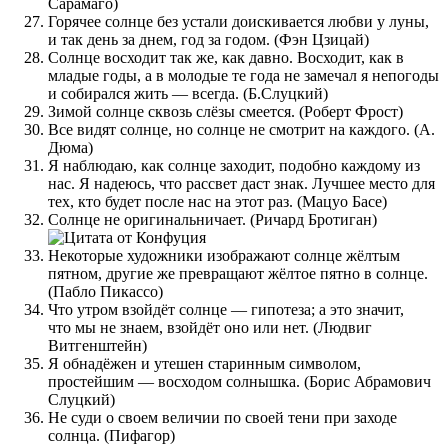
Сарамаго)
Горячее солнце без устали доискивается любви у луны,
и так день за днем, год за годом. (Фэн Цзицай)
Солнце восходит так же, как давно. Восходит, как в
младые годы, а в молодые те года не замечал я непогоды
и собирался жить — всегда. (Б.Слуцкий)
Зимой солнце сквозь слёзы смеется. (Роберт Фрост)
Все видят солнце, но солнце не смотрит на каждого. (А.
Дюма)
Я наблюдаю, как солнце заходит, подобно каждому из
нас. Я надеюсь, что рассвет даст знак. Лучшее место для
тех, кто будет после нас на этот раз. (Мацуо Басе)
Солнце не оригинальничает. (Ричард Бротиган)
Некоторые художники изображают солнце жёлтым
пятном, другие же превращают жёлтое пятно в солнце.
(Пабло Пикассо)
Что утром взойдёт солнце — гипотеза; а это значит,
что мы не знаем, взойдёт оно или нет. (Людвиг
Витгенштейн)
Я обнадёжен и утешен старинным символом,
простейшим — восходом солнышка. (Борис Абрамович
Слуцкий)
Не суди о своем величии по своей тени при заходе
солнца. (Пифагор)