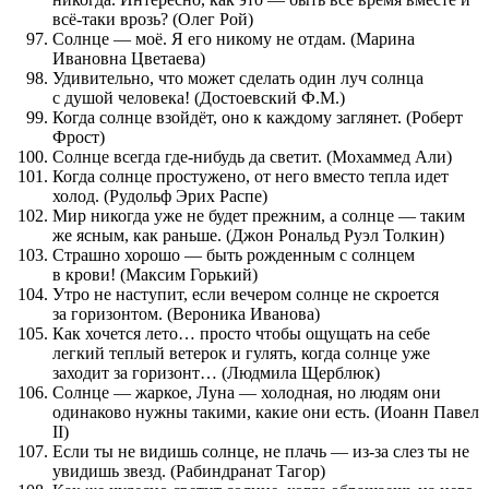
всё-таки врозь? (Олег Рой)
Солнце — моё. Я его никому не отдам. (Марина
Ивановна Цветаева)
Удивительно, что может сделать один луч солнца
с душой человека! (Достоевский Ф.М.)
Когда солнце взойдёт, оно к каждому заглянет. (Роберт
Фрост)
Солнце всегда где-нибудь да светит. (Мохаммед Али)
Когда солнце простужено, от него вместо тепла идет
холод. (Рудольф Эрих Распе)
Мир никогда уже не будет прежним, а солнце — таким
же ясным, как раньше. (Джон Рональд Руэл Толкин)
Страшно хорошо — быть рожденным с солнцем
в крови! (Максим Горький)
Утро не наступит, если вечером солнце не скроется
за горизонтом. (Вероника Иванова)
Как хочется лето… просто чтобы ощущать на себе
легкий теплый ветерок и гулять, когда солнце уже
заходит за горизонт… (Людмила Щерблюк)
Солнце — жаркое, Луна — холодная, но людям они
одинаково нужны такими, какие они есть. (Иоанн Павел
II)
Если ты не видишь солнце, не плачь — из-за слез ты не
увидишь звезд. (Рабиндранат Тагор)