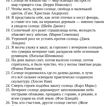
Солнце не взошло бы — мир освещал бы просто
шар горящего газа. (Берри Николаус)
Чтобы жить, нужно солнце, свобода и маленький
цветок. (Ганс Христиан Андерсен)
Я представила себе, как летят птички и несут фонарь,
и ставят его там, на вершинах деревьев — именно таким
я увидела солнце. (Шейн Джонс)
Солнечный луч разит страшилища ночи, молодость
убавляет весу заботам. (Мария Семенова)
Утренней росе не устоять против солнца. (Джек
Лондон)
Я молча ухожу в закат, за горизонт с вечерним солнцем,
что сумерки вечерние таят, раскрасив небо огненным
румянцем. (Наталья Шпиякина)
На днях выпал снег, потом вылезло солнце, потом
спряталось, и было чувство, что у весны тяжёлые роды.
(Фаина Раневская)
Солнце поднималось где-то далеко-далеко, и лучи
его всё сильнее освещали практически созданную
скульптуру. (Хисон Нам)
Смерть героев подобна закату солнца. (Карл Маркс)
Вечернее солнце дирижирует заполнившими небо
пестрыми облаками, прощаясь с горами, и реками, и
всем сущим на этой земле. (Фэн Цзицай)
Тем, кто счастлив, другое солнце светит. (Жозе