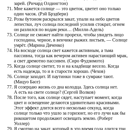
зарей. (Ричард Олдингтон)
Мне кажется солнце — это цветок, цветет оно только
один часок. (Рэй Брэдбери)
Розы бутоном раскрылся закат, упали на небо цветов
лепестки, луч солнца последний усилив стократ, огнем
он разлился по водам реки… (Милли-Адель)
Солнце не сможет найти прорехи, чтобы увидеть лицо
господина, черное, в венчике рыжих листьев, — Солнце
умрёт. (Марина Дяченко)
На восходе солнца свет кажется активным, а тьма
пассивна, тогда как вечером активен нарастающий мрак,
а свет дремотно пассивен. (Сиро Фудзимото)
Когда солнце светит, то и на кладбище весело. Когда
есть надежда, то и в старости хорошо. (Чехов)
Солнце заходит. И паутинки тоже в сумраке тают.
(Мацуо Басе)
Я созерцаю жизнь со дна колодца. Здесь солнца нет.
А есть на свете солнце? (Сергей Волков)
После того, как солнце сядет, наступает момент, когда
цвет и освещение делаются удивительно красивыми.
Этот эффект длится всего несколько секунд, когда
солнце только что ушло за горизонт, но его лучи как бы
рикошетом продолжают освещать землю. (Роберт
Уоллер)
Я смотрю на закат, который в это время года длится три