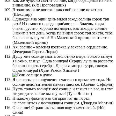
Как же чудесно светит солнце, когда обращаешь на него
внимание. (к/ф Проповедник)
В золотом окне востока лик свой солнце показало.
(Шекспир)
Однажды я за один день видел заход солнца сорок три
раза! И немного погодя прибавил: — Знаешь, когда
очень грустно, хорошо поглядеть, как заходит солнце —
Значит, в тот день, когда ты видел сорок три заката, тебе
было очень грустно? Но Маленький принц не ответил.
(Маленький принц)
Ах, солнце – красная косточка у вечера в сердцевине.
(Федерико Гарсиа Лорка)
Душу мне солнце заката озолотило вчера. Золото вынул
я ночью, глянул. Одна мишура! Сердцу луна на рассвете
бросила горсть серебра. Двери я запер наутро, глянул.
Одна мишура! (Хуан Рамон Химене )
Я не связываю ощущение счастья со временем года. Но
солнце действительно меняет многое. (Эльчин Сафарли)
Пусть только взойдёт моё солнце и глянет на вас, вы тут
же увидите, какие вы глупые! (Туве Янссон)
Никакому факелу, как бы ярко тот ни горел,
не сравниться с восходящим солнцем. (Джордж Мартин)
О солнце! Странник ты, повсюду знаменитый. (Ибн
Сина)