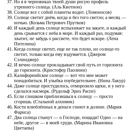
Но я в черновиках твоей души рисую профиль
утреннего солнца. (Аль Квотион)
Солнце все с собой планеты водит. (Ломоносов)
Солнце светит днём, когда и без того светло; а месяц —
ночью. (Козьма Петрович Прутков)
И каждый день солнце вспыхивает на закате, и каждый
день срывается с неба в море. И каждый раз, подумав:
хватит, не забудь о рассвете, что будет вскоре. (Лена
Пителина)
Когда солнце светит, еще не так плохо, но солнце-то
светит, только когда ему вздумается. (Джером
Сэлинджер)
И вечно солнце прокладывает свой путь от горизонта
до горизонта. (Кристофер Паолини)
Калифорнийское солнце — вот что мне может
понадобиться. И улыбка поубедительнее. (Нина Лакур)
Даже солнце простудилось, отморозило щеки, и у него
сделался насморк. (Рудольф Эрих Распе)
Если слишком приблизишься к солнцу — просто
сгоришь. (Стальной алхимик)
Кости влюблённых в деньги гниют в долине. (Мария
Фариса)
Два солнца стынут — о Господи, пощади! Одно — на
небе, другое — в моей груди. (Марина Ивановна
Цветаева)