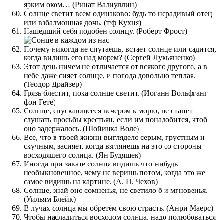
ярким оком… (Ринат Валиуллин)
Солнце светит всем одинаково: будь то нерадивый отец
или взбалмошная дочь. (т/ф Кухня)
Нашедший себя подобен солнцу. (Роберт Фрост)
Почему никогда не спутаешь, встает солнце или садится,
когда видишь его над морем? (Сергей Лукьяненко)
Этот день ничем не отличается от всякого другого, а в
небе даже сияет солнце, и погода довольно теплая.
(Теодор Драйзер)
Грязь блестит, пока солнце светит. (Иоганн Вольфганг
фон Гете)
Солнце, спускающееся вечером к морю, не станет
слушать просьбы крестьян, если им понадобится, чтоб
оно задержалось. (Шойинка Воле)
Все, что в твоей жизни выглядело серым, грустным и
скучным, засияет, когда взглянешь на это со стороны
восходящего солнца. (Ян Будяшек)
Иногда при закате солнца видишь что-нибудь
необыкновенное, чему не веришь потом, когда это же
самое видишь на картине. (А. П. Чехов)
Солнце, знай оно сомненья, не светило б и мгновенья.
(Уильям Блейк)
В лучах солнца мы обретём свою страсть. (Анри Маерс)
Чтобы насладиться восходом солнца, надо полюбоваться