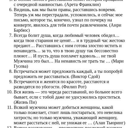
с очередной наивностью. (Арета Франклин)
Видишь, как мы были правы, расставшись вовремя.
Теперь уж мы перестрадали, успокоились, и сейчас мое
письмо, которое ты, конечно, узнал по почерку на
конверте, явилось для тебя почти развлечением. (Анри
Барбюс)
Всегда болит душа, когда любимый человек обидел…
когда твои старания не ценят… и в трудный час жестоко
предают… Расставшись с ним готова злостно мстить и
ненавидеть… за то, что в твою душу так бессовестно
плюют… И пусть душа поплачет вдоволь… не твой
Мужчина это был… На ненависть не трать ты … (Мари
Гусева)
Встречаться может предложить каждый, а ты попробуй
предложить не расставаться. (Виктор Сдой)
Встречаются и женятся по красоте, расстаются и
разводятся по убогости. (Филип Рот)
Вся жизнь — это череда расставаний, но больнее всего
бывает, если с тобой даже не удосужились проститься.
(Жизнь Пи)
Всякий мужчина может добиться женщины, какой
только пожелает, стоит лишь постараться, это невелика
хитрость; но только мужчина, уважающий женщину,
может расстаться с ней, не унижая ее … (Алан Тьюринг)
Всякое расставание — предвестник последней разлуки.