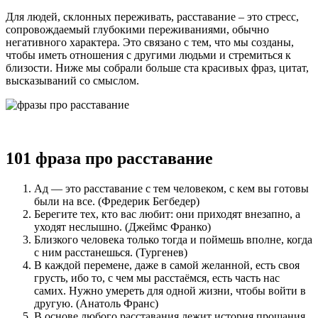
человеком
Для людей, склонных переживать, расставание – это стресс,
сопровождаемый глубокими переживаниями, обычно
негативного характера. Это связано с тем, что мы созданы,
чтобы иметь отношения с другими людьми и стремиться к
близости. Ниже мы собрали больше ста красивых фраз, цитат,
высказываний со смыслом.
101 фраза про расставание
Ад — это расставание с тем человеком, с кем вы готовы
были на все. (Фредерик Бегбедер)
Берегите тех, кто вас любит: они приходят внезапно, а
уходят неслышно. (Джеймс Франко)
Близкого человека только тогда и поймешь вполне, когда
с ним расстанешься. (Тургенев)
В каждой перемене, даже в самой желанной, есть своя
грусть, ибо то, с чем мы расстаёмся, есть часть нас
самих. Нужно умереть для одной жизни, чтобы войти в
другую. (Анатоль Франс)
В основе любого расставания лежит история прощания