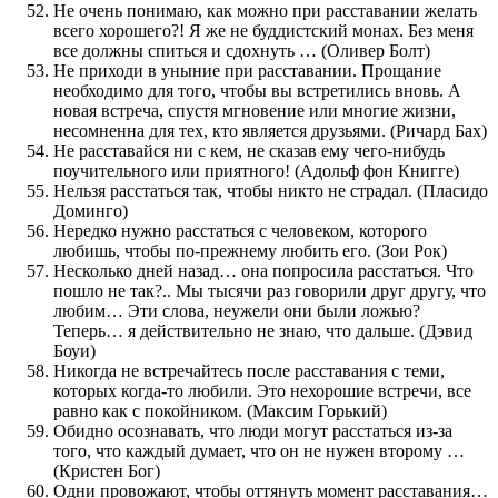
Не очень понимаю, как можно при расставании желать
всего хорошего?! Я же не буддистский монах. Без меня
все должны спиться и сдохнуть … (Оливер Болт)
Не приходи в уныние при расставании. Прощание
необходимо для того, чтобы вы встретились вновь. А
новая встреча, спустя мгновение или многие жизни,
несомненна для тех, кто является друзьями. (Ричард Бах)
Не расставайся ни с кем, не сказав ему чего-нибудь
поучительного или приятного! (Адольф фон Книгге)
Нельзя расстаться так, чтобы никто не страдал. (Пласидо
Доминго)
Нередко нужно расстаться с человеком, которого
любишь, чтобы по-прежнему любить его. (Зои Рок)
Несколько дней назад… она попросила расстаться. Что
пошло не так?.. Мы тысячи раз говорили друг другу, что
любим… Эти слова, неужели они были ложью?
Теперь… я действительно не знаю, что дальше. (Дэвид
Боуи)
Никогда не встречайтесь после расставания с теми,
которых когда-то любили. Это нехорошие встречи, все
равно как с покойником. (Максим Горький)
Обидно осознавать, что люди могут расстаться из-за
того, что каждый думает, что он не нужен второму …
(Кристен Бог)
Одни провожают, чтобы оттянуть момент расставания…