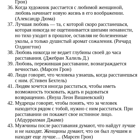
Грон)
Когда художник расстается с любимой женщиной,
любовь начинает новую жизнь в его воображении.
(Александр Дюма)
Лучшая любовь — та, с которой скоро расстанешься,
которая никогда не ощетинивается шипами ненависти,
но тихо уходит в прошлое, оставляя не болезненные
уколы, а только душистый аромат сожаления. (Ричард
Олдингтон)
Любовь никогда не ведает глубины своей до часа
расставания. (Джебран Халиль Д.)
Любовь, пережившая расставание, вознаграждается
вечностью. (Марсен Грон)
Люди говорят, что человека узнаешь, когда расстанешься
с ним. (Стивен Бехтель)
Людям хочется иногда расстаться, чтобы иметь
возможность тосковать, ждать и радоваться
возвращению. (Януш Леон Вишневский)
Мудрецы говорят, чтобы понять, что за человек
находится рядом с тобой, нужно с ним расстаться. При
расставании он покажет свое истинное лицо.
(Абдуррахман Джами)
Мужчины после расставания думают, что найдут лучше
и не находят. Женщины думают, что он был лучшим и
находят еще лучше… (Марсен Грон)