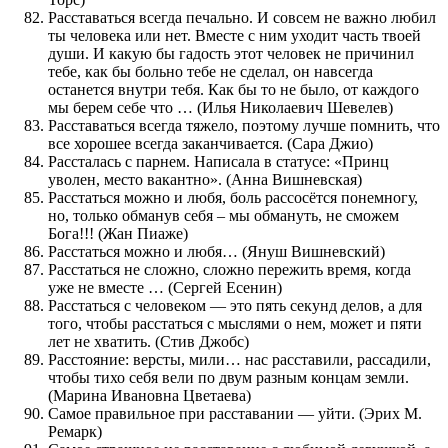
Расставаться всегда печально. И совсем не важно любил
ты человека или нет. Вместе с ним уходит часть твоей
души. И какую бы гадость этот человек не причинил
тебе, как бы больно тебе не сделал, он навсегда
останется внутри тебя. Как бы то не было, от каждого
мы берем себе что … (Илья Николаевич Шевелев)
Расставаться всегда тяжело, поэтому лучше помнить, что
все хорошее всегда заканчивается. (Сара Джио)
Рассталась с парнем. Написала в статусе: «Принц
уволен, место вакантно». (Анна Вишневская)
Расстаться можно и любя, боль рассосётся понемногу,
но, только обманув себя – мы обмануть, не сможем
Бога!!! (Жан Пиаже)
Расстаться можно и любя… (Януш Вишневский)
Расстаться не сложно, сложно пережить время, когда
уже не вместе … (Сергей Есенин)
Расстаться с человеком — это пять секунд делов, а для
того, чтобы расстаться с мыслями о нем, может и пяти
лет не хватить. (Стив Джобс)
Расстояние: версты, мили… нас расставили, рассадили,
чтобы тихо себя вели по двум разным концам земли.
(Марина Ивановна Цветаева)
Самое правильное при расставании — уйти. (Эрих М.
Ремарк)