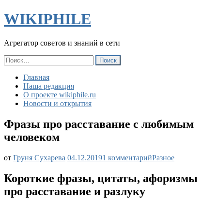
WIKIPHILE
Агрегатор советов и знаний в сети
Найти:
Главная
Наша редакция
О проекте wikiphile.ru
Новости и открытия
Фразы про расставание с любимым
человеком
к
от
Груня Сухарева
04.12.2019
1 комментарий
Разное
записи
Фразы
Короткие фразы, цитаты, афоризмы
про
про расставание и разлуку
расставание
с
любимым