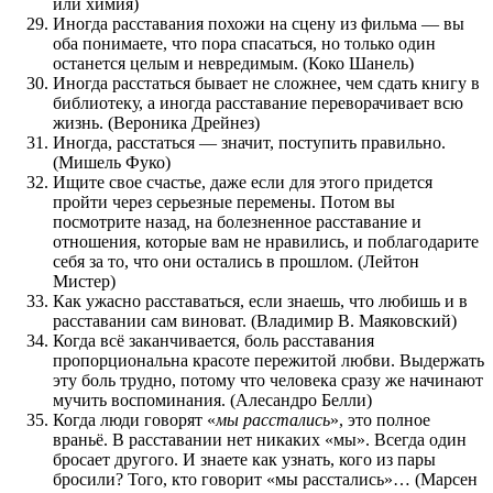
или химия)
Иногда расставания похожи на сцену из фильма — вы
оба понимаете, что пора спасаться, но только один
останется целым и невредимым. (Коко Шанель)
Иногда расстаться бывает не сложнее, чем сдать книгу в
библиотеку, a иногда расставание переворачивает всю
жизнь. (Вероника Дрейнез)
Иногда, расстаться — значит, поступить правильно.
(Мишель Фуко)
Ищите свое счастье, даже если для этого придется
пройти через серьезные перемены. Потом вы
посмотрите назад, на болезненное расставание и
отношения, которые вам не нравились, и поблагодарите
себя за то, что они остались в прошлом. (Лейтон
Мистер)
Как ужасно расставаться, если знаешь, что любишь и в
расставании сам виноват. (Владимир В. Маяковский)
Когда всё заканчивается, боль расставания
пропорциональна красоте пережитой любви. Выдержать
эту боль трудно, потому что человека сразу же начинают
мучить воспоминания. (Алесандро Белли)
Когда люди говорят «
мы расстались
», это полное
враньё. В расставании нет никаких «мы». Всегда один
бросает другого. И знаете как узнать, кого из пары
бросили? Того, кто говорит «мы расстались»… (Марсен