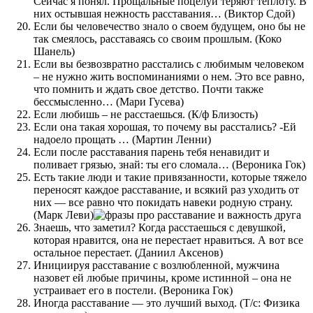
Сейчас я понял. Прощальные поцелуи теряют теплоту. В
них остывшая нежность расставания… (Виктор Сдой)
Если бы человечество знало о своем будущем, оно бы не
так смеялось, расставаясь со своим прошлым. (Коко
Шанель)
Если вы безвозвратно расстались с любимым человеком
– не нужно жить воспоминаниями о нем. Это все равно,
что помнить и ждать свое детство. Почти также
бессмысленно… (Мари Гусева)
Если любишь – не расстаешься. (К/ф Близость)
Если она такая хорошая, то почему вы расстались? -Ей
надоело прощать … (Мартин Ленни)
Если после расставания парень тебя ненавидит и
поливает грязью, знай: ты его сломала… (Вероника Гок)
Есть такие люди и такие привязанности, которые тяжело
переносят каждое расставание, и всякий раз уходить от
них — все равно что покидать навеки родную страну.
(Марк Леви)
Знаешь, что заметил? Когда расстаешься с девушкой,
которая нравится, она не перестает нравиться. А вот все
остальное перестает. (Даниил Аксенов)
Инициируя расставание с возлюбленной, мужчина
назовет ей любые причины, кроме истинной – она не
устраивает его в постели. (Вероника Гок)
Иногда расставание — это лучший выход. (Т/с: Физика