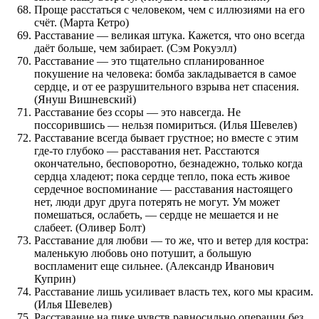
Проще расстаться с человеком, чем с иллюзиями на его
счёт. (Марта Кетро)
Расставание — великая штука. Кажется, что оно всегда
даёт больше, чем забирает. (Сэм Рокуэлл)
Расставание — это тщательно спланированное
покушение на человека: бомба закладывается в самое
сердце, и от ее разрушительного взрыва нет спасения.
(Януш Вишневский)
Расставание без ссоры — это навсегда. Не
поссорившись — нельзя помириться. (Илья Шевелев)
Расставание всегда бывает грустное; но вместе с этим
где-то глубоко — расставания нет. Расстаются
окончательно, бесповоротно, безнадежно, только когда
сердца хладеют; пока сердце тепло, пока есть живое
сердечное воспоминание — расставания настоящего
нет, люди друг друга потерять не могут. Ум может
помешаться, ослабеть, — сердце не мешается и не
слабеет. (Оливер Болт)
Расставание для любви — то же, что и ветер для костра:
маленькую любовь оно потушит, а большую
воспламенит еще сильнее. (Александр Иванович
Куприн)
Расставание лишь усиливает власть тех, кого мы красим.
(Илья Шевелев)
Расставание на пике чувств равносильно операции без