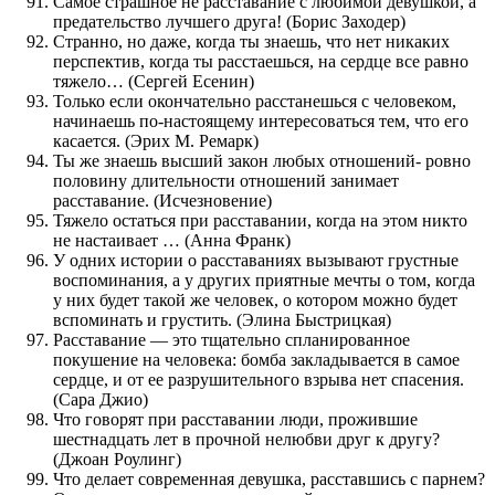
Самое страшное не расставание с любимой девушкой, а
предательство лучшего друга! (Борис Заходер)
Странно, но даже, когда ты знаешь, что нет никаких
перспектив, когда ты расстаешься, на сердце все равно
тяжело… (Сергей Есенин)
Только если окончательно расстанешься с человеком,
начинаешь по-настоящему интересоваться тем, что его
касается. (Эрих М. Ремарк)
Ты же знаешь высший закон любых отношений- ровно
половину длительности отношений занимает
расставание. (Исчезновение)
Тяжело остаться при расставании, когда на этом никто
не настаивает … (Анна Франк)
У одних истории о расставаниях вызывают грустные
воспоминания, а у других приятные мечты о том, когда
у них будет такой же человек, о котором можно будет
вспоминать и грустить. (Элина Быстрицкая)
Расставание — это тщательно спланированное
покушение на человека: бомба закладывается в самое
сердце, и от ее разрушительного взрыва нет спасения.
(Сара Джио)
Что говорят при расставании люди, прожившие
шестнадцать лет в прочной нелюбви друг к другу?
(Джоан Роулинг)
Что делает современная девушка, расставшись с парнем?