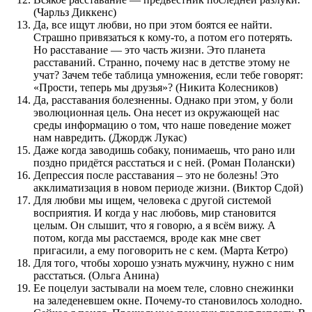
(Чарльз Диккенс)
Да, все ищут любви, но при этом боятся ее найти.
Страшно привязаться к кому-то, а потом его потерять.
Но расставание — это часть жизни. Это планета
расставаний. Странно, почему нас в детстве этому не
учат? Зачем тебе таблица умножения, если тебе говорят:
«Прости, теперь мы друзья»? (Никита Колесников)
Да, расставания болезненны. Однако при этом, у боли
эволюционная цель. Она несет из окружающей нас
среды информацию о том, что наше поведение может
нам навредить. (Джордж Лукас)
Даже когда заводишь собаку, понимаешь, что рано или
поздно придётся расстаться и с ней. (Роман Полански)
Депрессия после расставания – это не болезнь! Это
акклиматизация в новом периоде жизни. (Виктор Сдой)
Для любви мы ищем, человека с другой системой
восприятия. И когда у нас любовь, мир становится
целым. Он слышит, что я говорю, а я всём вижу. А
потом, когда мы расстаемся, вроде как мне свет
пригасили, а ему поговорить не с кем. (Марта Кетро)
Для того, чтобы хорошо узнать мужчину, нужно с ним
расстаться. (Ольга Анина)
Ее поцелуи застывали на моем теле, словно снежинки
на заледеневшем окне. Почему-то становилось холодно.