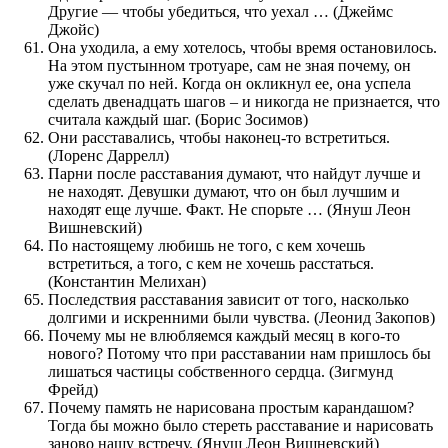
Другие — чтобы убедиться, что уехал … (Джеймс
Джойс)
Она уходила, а ему хотелось, чтобы время остановилось.
На этом пустынном тротуаре, сам не зная почему, он
уже скучал по ней. Когда он окликнул ее, она успела
сделать двенадцать шагов – и никогда не признается, что
считала каждый шаг. (Борис Зосимов)
Они расставались, чтобы наконец-то встретиться.
(Лоренс Даррелл)
Парни после расставания думают, что найдут лучше и
не находят. Девушки думают, что он был лучшим и
находят еще лучше. Факт. Не спорьте … (Януш Леон
Вишневский)
По настоящему любишь не того, с кем хочешь
встретиться, а того, с кем не хочешь расстаться.
(Константин Мелихан)
Последствия расставания зависит от того, насколько
долгими и искренними были чувства. (Леонид Закопов)
Почему мы не влюбляемся каждый месяц в кого-то
нового? Потому что при расставании нам пришлось бы
лишаться частицы собственного сердца. (Зигмунд
Фрейд)
Почему память не нарисована простым карандашом?
Тогда бы можно было стереть расставание и нарисовать
заново нашу встречу. (Януш Леон Вишневский)