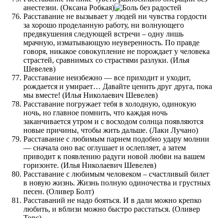
анестезии. (Оксана Робкая)
Расставание не вызывает у людей ни чувства гордости
за хорошо проделанную работу, ни волнующего
предвкушения следующей встречи – одну лишь
мрачную, изматывающую неуверенность. По правде
говоря, никакое совокупление не порождает у человека
страстей, сравнимых со страстями разлуки. (Илья
Шевелев)
Расставание неизбежно — все приходит и уходит,
рождается и умирает… Давайте ценить друг друга, пока
мы вместе! (Илья Николаевич Шевелев)
Расставание погружает тебя в холодную, одинокую
ночь, но главное помнить, что каждая ночь
заканчивается утром и с восходом солнца появляются
новые причины, чтобы жить дальше. (Лаки Лучано)
Расставание с любимым парнем подобно удару молнии
— сначала оно вас оглушает и ослепляет, а затем
приводит к появлению радуги новой любви на вашем
горизонте. (Илья Николаевич Шевелев)
Расставание с любимым человеком – счастливый билет
в новую жизнь. Жизнь полную одиночества и грустных
песен. (Оливер Болт)
Расставаний не надо бояться. И в дали можно крепко
любить, и вблизи можно быстро расстаться. (Оливер
Торс)