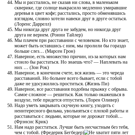
Мы и расстались, не сказав ни слова, в маленьком
скверике, где солнце выкрасило медленно умиравшие
деревья в цвет кофе; расстались, просто обменявшись
взглядом, словно хотели навеки друг в друге остаться.
(Лоренс Даррелл)
Мы никогда друг друга не забудем, но никогда друг
друга не вернем. (Ронни Тайлер)
Мы плачем при расставании с человеком. Но кто знает,
может быть оставшись с ним, мы пролили бы гораздо
больше слез… (Марсен Грон)
Наверное, есть множество причин, из-за которых нам
стоило бы расстаться. Но знаешь что? — Наплевать на
них … (Зои Рок)
Наверное, в конечном счете, вся жизнь — это череда
расставаний. Но больнее всего бывает, если с тобой
даже не удосужились проститься. (Жизнь Пи)
Наверное, все расставания подобны прыжку с обрыва.
Самое сложное — решиться. Как только окажешься в
воздухе, тебе придется отпустить. (Лорен Оливер)
Надо уметь закрывать скучную книгу, уходить с
неинтересного фильма, увольняться с плохой работы и
расставаться с людьми, которые не дорожат тобой…
(Фрэнсис Крик)
Нам надо расстаться. Лучше быть несчастным без тебя,
чем с тобой. (Фредерик Бегбедер)