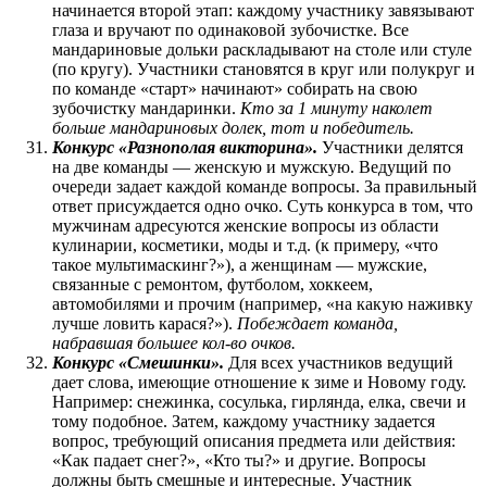
начинается второй этап: каждому участнику завязывают
глаза и вручают по одинаковой зубочистке. Все
мандариновые дольки раскладывают на столе или стуле
(по кругу). Участники становятся в круг или полукруг и
по команде «старт» начинают» собирать на свою
зубочистку мандаринки.
Кто за 1 минуту наколет
больше мандариновых долек, тот и победитель.
Конкурс «Разнополая викторина».
Участники делятся
на две команды — женскую и мужскую. Ведущий по
очереди задает каждой команде вопросы. За правильный
ответ присуждается одно очко. Суть конкурса в том, что
мужчинам адресуются женские вопросы из области
кулинарии, косметики, моды и т.д. (к примеру, «что
такое мультимаскинг?»), а женщинам — мужские,
связанные с ремонтом, футболом, хоккеем,
автомобилями и прочим (например, «на какую наживку
лучше ловить карася?»).
Побеждает команда,
набравшая большее кол-во очков.
Конкурс «Смешинки».
Для всех участников ведущий
дает слова, имеющие отношение к зиме и Новому году.
Например: снежинка, сосулька, гирлянда, елка, свечи и
тому подобное. Затем, каждому участнику задается
вопрос, требующий описания предмета или действия:
«Как падает снег?», «Кто ты?» и другие. Вопросы
должны быть смешные и интересные. Участник