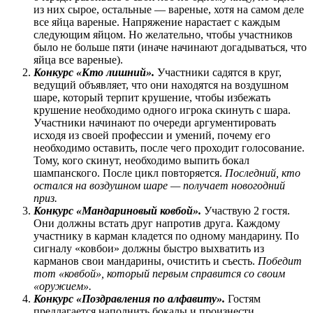
из них сырое, остальные — вареные, хотя на самом деле
все яйца вареные. Напряжение нарастает с каждым
следующим яйцом. Но желательно, чтобы участников
было не больше пяти (иначе начинают догадываться, что
яйца все вареные).
Конкурс «Кто лишний».
Участники садятся в круг,
ведущий объявляет, что они находятся на воздушном
шаре, который терпит крушение, чтобы избежать
крушение необходимо одного игрока скинуть с шара.
Участники начинают по очереди аргументировать
исходя из своей профессии и умений, почему его
необходимо оставить, после чего проходит голосование.
Тому, кого скинут, необходимо выпить бокал
шампанского. После цикл повторяется.
Последний, кто
остался на воздушном шаре — получает новогодний
приз.
Конкурс «Мандариновый ковбой».
Участвую 2 гостя.
Они должны встать друг напротив друга. Каждому
участнику в карман кладется по одному мандарину. По
сигналу «ковбои» должны быстро выхватить из
карманов свои мандарины, очистить и съесть.
Победит
тот «ковбой», который первым справится со своим
«оружием».
Конкурс «Поздравления по алфавиту».
Гостям
предлагается наполнить бокалы и произнести