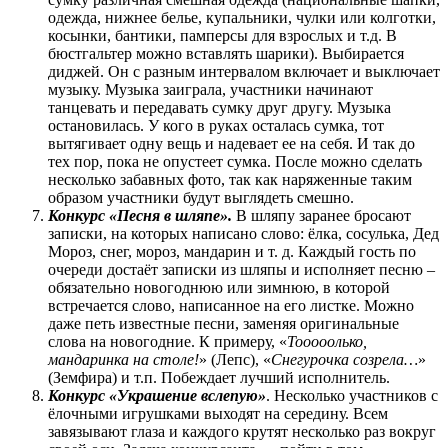
одежда, нижнее белье, купальники, чулки или колготки,
косынки, бантики, памперсы для взрослых и т.д. В
бюстгальтер можно вставлять шарики). Выбирается
диджей. Он с разным интервалом включает и выключает
музыку. Музыка заиграла, участники начинают
танцевать и передавать сумку друг другу. Музыка
остановилась. У кого в руках осталась сумка, тот
вытягивает одну вещь и надевает ее на себя. И так до
тех пор, пока не опустеет сумка. После можно сделать
несколько забавных фото, так как наряженные таким
образом участники будут выглядеть смешно.
Конкурс «Песня в шляпе».
В шляпу заранее бросают
записки, на которых написано слово: ёлка, сосулька, Дед
Мороз, снег, мороз, мандарин и т. д. Каждый гость по
очереди достаёт записки из шляпы и исполняет песню –
обязательно новогоднюю или зимнюю, в которой
встречается слово, написанное на его листке. Можно
даже петь известные песни, заменяя оригинальные
слова на новогодние. К примеру, «
Тооооолько,
мандаринка на столе!
» (Лепс), «
Снегурочка созрела…
»
(Земфира) и т.п. Побеждает лучший исполнитель.
Конкурс «Украшение вслепую»
. Несколько участников с
ёлочными игрушками выходят на середину. Всем
завязывают глаза и каждого крутят несколько раз вокруг