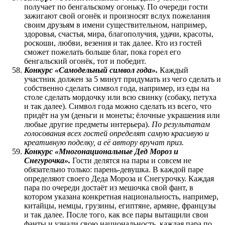
получает по бенгальскому огоньку. По очереди гости
зажигают свой огонёк и произносят вслух пожелания
своим друзьям в имени существительном, например,
здоровья, счастья, мира, благополучия, удачи, красоты,
роскоши, любви, везения и так далее. Кто из гостей
сможет пожелать больше благ, пока горел его
бенгальский огонёк, тот и победит.
Конкурс «Самодельный символ года».
Каждый
участник должен за 5 минут придумать из чего сделать и
собственно сделать символ года, например, из еды на
столе сделать мордочку или всю свинку (собаку, петуха
и так далее). Символ года можно сделать из всего, что
придёт на ум (деньги и монеты; ёлочные украшения или
любые другие предметы интерьера).
По результатам
голосования всех гостей определят самую красивую и
креативную поделку, а её автору вручат приз.
Конкурс «Многонациональные Дед Мороз и
Снегурочка».
Гости делятся на пары и совсем не
обязательно только: парень-девушка. В каждой паре
определяют своего Деда Мороза и Снегурочку. Каждая
пара по очереди достаёт из мешочка свой фант, в
котором указана конкретная национальность, например,
китайцы, немцы, грузины, египтяне, армяне, французы
и так далее. После того, как все пары вытащили свои
фанты и узнали свою национальность, каждая пара по