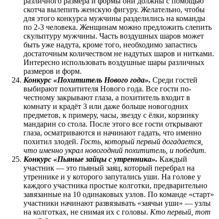
различного размера и формы они должны с помощью
скотча вылепить женскую фигуру. Желательно, чтобы
для этого конкурса мужчины разделились на команды
по 2-3 человека. Женщинам можно предложить слепить
скульптуру мужчины. Часть воздушных шаров может
быть уже надута, кроме того, необходимо запастись
достаточным количеством не надутых шаров и нитками.
Интересно использовать воздушные шары различных
размеров и форм.
Конкурс «Похититель Нового года».
Среди гостей
выбирают похитителя Нового года. Все гости по-
честному закрывают глаза, а похититель входит в
комнату и крадёт 3 или даже больше новогодних
предметов, к примеру, часы, звезду с ёлки, корзинку
мандарин со стола. После этого все гости открывают
глаза, осматриваются и начинают гадать, что именно
похитил злодей.
Гость, который первый догадается,
что именно украл новогодний похититель, и победит.
Конкурс «Пьяные зайцы с утренника».
Каждый
участник — это пьяный заяц, который перебрал на
утреннике и у которого запутались уши. На голове у
каждого участника простые колготки, предварительно
завязанные на 10 одинаковых узлов. По команде «старт»
участники начинают развязывать «заячьи уши» — узлы
на колготках, не снимая их с головы.
Кто первый, тот