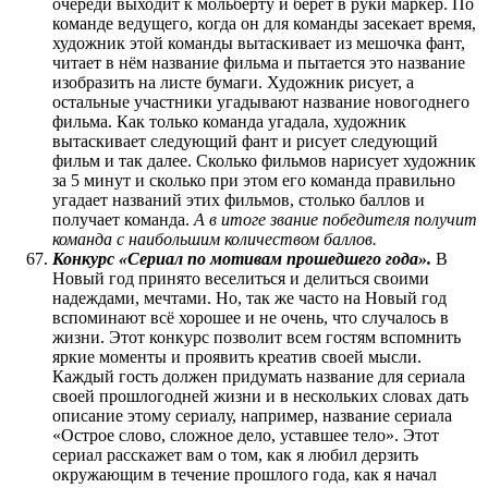
очереди выходит к мольберту и берёт в руки маркер. По
команде ведущего, когда он для команды засекает время,
художник этой команды вытаскивает из мешочка фант,
читает в нём название фильма и пытается это название
изобразить на листе бумаги. Художник рисует, а
остальные участники угадывают название новогоднего
фильма. Как только команда угадала, художник
вытаскивает следующий фант и рисует следующий
фильм и так далее. Сколько фильмов нарисует художник
за 5 минут и сколько при этом его команда правильно
угадает названий этих фильмов, столько баллов и
получает команда.
А в итоге звание победителя получит
команда с наибольшим количеством баллов.
Конкурс «Сериал по мотивам прошедшего года».
В
Новый год принято веселиться и делиться своими
надеждами, мечтами. Но, так же часто на Новый год
вспоминают всё хорошее и не очень, что случалось в
жизни. Этот конкурс позволит всем гостям вспомнить
яркие моменты и проявить креатив своей мысли.
Каждый гость должен придумать название для сериала
своей прошлогодней жизни и в нескольких словах дать
описание этому сериалу, например, название сериала
«Острое слово, сложное дело, уставшее тело». Этот
сериал расскажет вам о том, как я любил дерзить
окружающим в течение прошлого года, как я начал