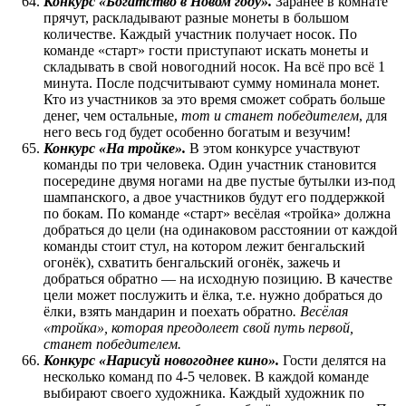
Конкурс «Богатство в Новом году».
Заранее в комнате
прячут, раскладывают разные монеты в большом
количестве. Каждый участник получает носок. По
команде «старт» гости приступают искать монеты и
складывать в свой новогодний носок. На всё про всё 1
минута. После подсчитывают сумму номинала монет.
Кто из участников за это время сможет собрать больше
денег, чем остальные,
тот и станет победителем
, для
него весь год будет особенно богатым и везучим!
Конкурс «На тройке».
В этом конкурсе участвуют
команды по три человека. Один участник становится
посередине двумя ногами на две пустые бутылки из-под
шампанского, а двое участников будут его поддержкой
по бокам. По команде «старт» весёлая «тройка» должна
добраться до цели (на одинаковом расстоянии от каждой
команды стоит стул, на котором лежит бенгальский
огонёк), схватить бенгальский огонёк, зажечь и
добраться обратно — на исходную позицию. В качестве
цели может послужить и ёлка, т.е. нужно добраться до
ёлки, взять мандарин и поехать обратно
. Весёлая
«тройка», которая преодолеет свой путь первой,
станет победителем.
Конкурс «Нарисуй новогоднее кино».
Гости делятся на
несколько команд по 4-5 человек. В каждой команде
выбирают своего художника. Каждый художник по