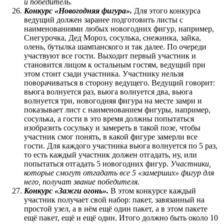
и победитель.
Конкурс «Новогодняя фигура».
Для этого конкурса
ведущий должен заранее подготовить листы с
наименованиями любых новогодних фигур, например,
Снегурочка, Дед Мороз, сосулька, снежинка, зайка,
олень, бутылка шампанского и так далее. По очереди
участвуют все гости. Выходит первый участник и
становится лицом к остальным гостям, ведущий при
этом стоит сзади участника. Участнику нельзя
поворачиваться в сторону ведущего. Ведущий говорит:
вьюга волнуется раз, вьюга волнуется два, вьюга
волнуется три, новогодняя фигура на месте замри и
показывает лист с наименованием фигуры, например,
сосулька, а гости в это время должны попытаться
изобразить сосульку и замереть в такой позе, чтобы
участник смог понять, в какой фигуре замерли все
гости. Для каждого участника вьюга волнуется по 5 раз,
то есть каждый участник должен отгадать, ну, или
попытаться отгадать 5 новогодних фигур.
Участники,
которые смогут отгадать все 5 «замерших» фигур для
него, получат звание победителя.
Конкурс «Зажги огонь».
В этом конкурсе каждый
участник получает свой набор: пакет, завязанный на
простой узел, а в нём ещё один пакет, а в этом пакете
ещё пакет, ещё и ещё один. Итого должно быть около 10