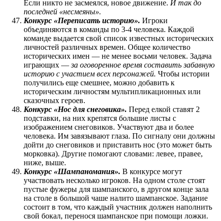
Если никто не засмеялся, новое движение.
И так до
последней «несмеяны».
Конкурс «Переписать историю».
Игроки
объединяются в команды по 3-4 человека. Каждой
команде выдается свой список известных исторических
личностей различных времен. Общее количество
исторических имен — не менее восьми человек. Задача
играющих —
за оговоренное время составить забавную
историю с участием всех персонажей.
Чтобы истории
получились еще смешнее, можно добавить к
историческим личностям мультипликационных или
сказочных героев.
Конкурс «Нос для снеговика».
Перед елкой ставят 2
подставки, на них крепятся большие листы с
изображением снеговиков. Участвуют два и более
человека. Им завязывают глаза. По сигналу они должны
дойти до снеговиков и приставить нос (это может быть
морковка). Другие помогают словами: левее, правее,
ниже, выше.
Конкурс «Шампаномания».
В конкурсе могут
участвовать несколько игроков. На одном столе стоят
пустые фужеры для шампанского, в другом конце зала
на столе в большой чаше налито шампанское. Задание
состоит в том, что каждый участник должен наполнить
свой бокал, перенося шампанское при помощи ложки.