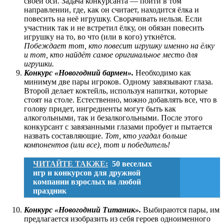
своей оси. Задача конкурсанта — пойти в том
направлении, где, как он считает, находится ёлка и
повесить на неё игрушку. Сворачивать нельзя. Если
участник так и не встретил ёлку, он обязан повесить
игрушку на то, во что (или в кого) уткнётся.
Побеждает тот, кто повесит игрушку именно на ёлку
и тот, кто найдёт самое оригинальное место для
игрушки.
Конкурс «Новогодний бармен».
Необходимо как
минимум две пары игроков. Одному завязывают глаза.
Второй делает коктейль, используя напитки, которые
стоят на столе. Естественно, можно добавлять все, что в
голову придет, ингредиенты могут быть как
алкогольными, так и безалкогольными. После этого
конкурсант с завязанными глазами пробует и пытается
назвать составляющие.
Тот, кто угадал больше
компонентов (или все), тот и победитель!
ЧИТАЙТЕ ТАКЖЕ:
50 веселых
игр и конкурсов для дружной
компании взрослых на любой
праздник
Конкурс «Новогодний Титаник».
Выбираются пары, им
предлагается изобразить из себя героев одноименного