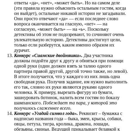
ответы «да», «нет», «может быть». Но на самом деле
(эти правила нужно объяснить остальным гостям, когда
он выйдет), остальные никакой истории не загадывали.
Они просто отвечают «да» — если последнее слово
вопроса оканчивается на гласную, «нет» — на
согласную, «может быть» — на «ь». Поскольку
детективы об этом не подозревают, то сочиняют очень
увлекательную историю. Детективы достигнут цели,
только если разберутся, каким именно образом их
дурачат.
Конкурс «Сиамские двойняшки».
Два участника
должны подойти друг к другу и обняться при помощи
одной руки (один должен взять за талию одного
партнера правой другой, другой точно также, но левой).
В итоге получается, что у каждого из них лишь одна
свободная рука. Получив задание, им нужно выполнить
его так, словно их руки являются руками одного
человека. К примеру, вырезать фигуру из бумаги,
зашнуровать ботинок, налить всем гостям по бокалу
шампанского.
Побеждает та пара, у которой это
получилось слаженнее всего.
Конкурс «Угадай символ года».
Реквизит – бумажка с
надписью названия года – быка, змеи, крысы, собаки,
овцы, петуха, тигра, кролика, дракона, лошади,
обезьяны, свиньи. Ведущий прикалывает булавкой к