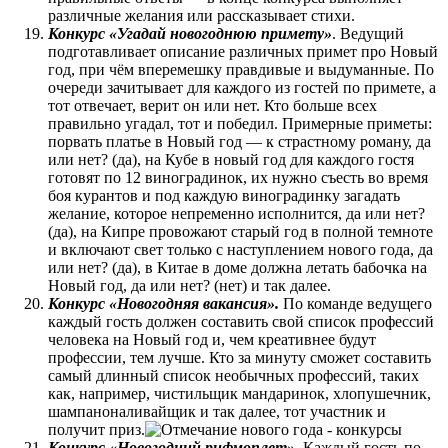
различные желания или рассказывает стихи.
Конкурс «Угадай новогоднюю примету»
. Ведущий
подготавливает описание различных примет про Новый
год, при чём вперемешку правдивые и выдуманные. По
очереди зачитывает для каждого из гостей по примете, а
тот отвечает, верит он или нет. Кто больше всех
правильно угадал, тот и победил. Примерные приметы:
порвать платье в Новый год — к страстному роману, да
или нет? (да), на Кубе в новый год для каждого гостя
готовят по 12 виноградинок, их нужно съесть во время
боя курантов и под каждую виноградинку загадать
желание, которое непременно исполнится, да или нет?
(да), на Кипре провожают старый год в полной темноте
и включают свет только с наступлением нового года, да
или нет? (да), в Китае в доме должна летать бабочка на
Новый год, да или нет? (нет) и так далее.
Конкурс «Новогодняя вакансия».
По команде ведущего
каждый гость должен составить свой список профессий
человека на Новый год и, чем креативнее будут
профессии, тем лучше. Кто за минуту сможет составить
самый длинный список необычных профессий, таких
как, например, чистильщик мандаринок, хлопушечник,
шампаноналивайщик и так далее, тот участник и
получит приз.
Конкурс «Новогодний рифмоплет».
Каждый гость по