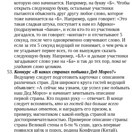
которую оно начинается. Например, на букву «Б». Чтобы
открыть следующую букву, остальные участники
пытаются объяснить друг другу любое слово, которое
тоже начинается на «Б». Например, один говорит: «Это
такая сладкая штука, поступает к нам из Африки»
(подразумевая «банан», и если кто-то из участников
догадался, то он говорит: «контакт» и отсчитывают 5
секунд, после чего одновременно озвучивают слово. И
если за эти 5 секунд ведущий не понимает, о чем речь и
не угадывает первее всех, то он вынужден сказать
следующую букву. Например, «БА» и дальше участники
загадывают слово уже на «Ба» и так до тех пор,
пока не
угадают слово целиком
.
Конкурс «В каких странах побывал Дед Мороз?»
Ведущему следует подготовить карточки с описанием
различных стран. Для широкого круга гостей ведущий
объявляет: «А сейчас мы узнаем, где успел уже побывать
наш Дед Мороз» и начинает зачитывать описание
первой страны. Кто поднял руку — отвечает. В конце
следует вспомнить,
кто из гостей дал больше всего
правильных ответов
, и наградить его призом, к
примеру, магнитиком с какой-нибудь страной или
достопримечательностью. Примерное описание страны:
страна Великой стены и 6-ти % суши, здесь впервые
появился шёлк и порох, родина Конфуция (Китай).