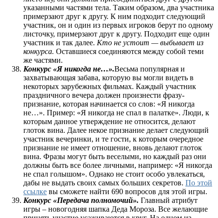
указанными частями тела. Таким образом, два участника
примерзают друг к другу. К ним подходит следующий
участник, он и один из первых игроков берут по одному
листочку, примерзают друг к другу. Подходит еще один
участник и так далее.
Кто не устоит — выбывает из
конкурса.
Оставшиеся соединяются между собой теми
же частями.
Конкурс «Я никогда не…».
Весьма популярная и
захватывающая забава, которую вы могли видеть в
некоторых зарубежных фильмах. Каждый участник
праздничного вечера должен произнести фразу-
признание, которая начинается со слов: «Я никогда
не…». Пример: «Я никогда не спал в палатке». Люди, к
которым данное утверждение не относится, делают
глоток вина. Далее некое признание делает следующий
участник вечеринки, и те гости, к которым очередное
признание не имеет отношение, вновь делают глоток
вина. Фразы могут быть веселыми, но каждый раз они
должны быть все более личными, например: «Я никогда
не спал голышом». Однако не стоит особо увлекаться,
дабы не выдать своих самых больших секретов.
По этой
ссылке
вы сможете найти 690 вопросов для этой игры.
Конкурс «Передача полномочий».
Главный атрибут
игры – новогодняя шапка Деда Мороза. Все желающие
принять участие усаживаются в круг. На одном из