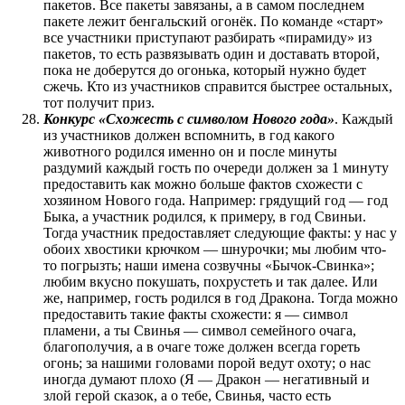
пакетов. Все пакеты завязаны, а в самом последнем
пакете лежит бенгальский огонёк. По команде «старт»
все участники приступают разбирать «пирамиду» из
пакетов, то есть развязывать один и доставать второй,
пока не доберутся до огонька, который нужно будет
сжечь. Кто из участников справится быстрее остальных,
тот получит приз.
Конкурс «Схожесть с символом Нового года»
. Каждый
из участников должен вспомнить, в год какого
животного родился именно он и после минуты
раздумий каждый гость по очереди должен за 1 минуту
предоставить как можно больше фактов схожести с
хозяином Нового года. Например: грядущий год — год
Быка, а участник родился, к примеру, в год Свиньи.
Тогда участник предоставляет следующие факты: у нас у
обоих хвостики крючком — шнурочки; мы любим что-
то погрызть; наши имена созвучны «Бычок-Свинка»;
любим вкусно покушать, похрустеть и так далее. Или
же, например, гость родился в год Дракона. Тогда можно
предоставить такие факты схожести: я — символ
пламени, а ты Свинья — символ семейного очага,
благополучия, а в очаге тоже должен всегда гореть
огонь; за нашими головами порой ведут охоту; о нас
иногда думают плохо (Я — Дракон — негативный и
злой герой сказок, а о тебе, Свинья, часто есть