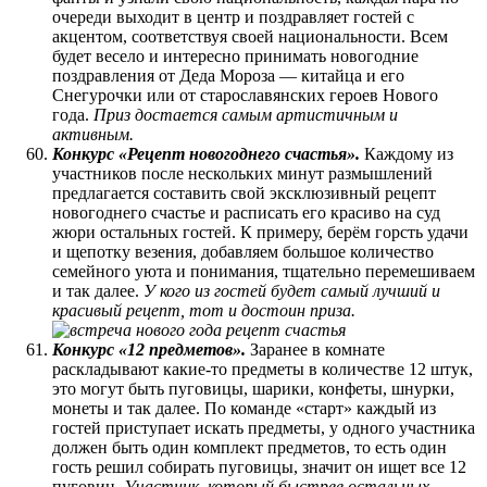
очереди выходит в центр и поздравляет гостей с
акцентом, соответствуя своей национальности. Всем
будет весело и интересно принимать новогодние
поздравления от Деда Мороза — китайца и его
Снегурочки или от старославянских героев Нового
года.
Приз достается самым артистичным и
активным.
Конкурс «Рецепт новогоднего счастья».
Каждому из
участников после нескольких минут размышлений
предлагается составить свой эксклюзивный рецепт
новогоднего счастье и расписать его красиво на суд
жюри остальных гостей. К примеру, берём горсть удачи
и щепотку везения, добавляем большое количество
семейного уюта и понимания, тщательно перемешиваем
и так далее.
У кого из гостей будет самый лучший и
красивый рецепт, тот и достоин приза.
Конкурс «12 предметов».
Заранее в комнате
раскладывают какие-то предметы в количестве 12 штук,
это могут быть пуговицы, шарики, конфеты, шнурки,
монеты и так далее. По команде «старт» каждый из
гостей приступает искать предметы, у одного участника
должен быть один комплект предметов, то есть один
гость решил собирать пуговицы, значит он ищет все 12
пуговиц.
Участник, который быстрее остальных