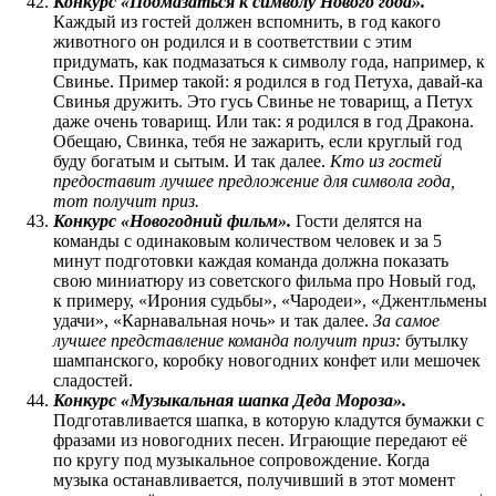
Конкурс «Подмазаться к символу Нового года».
Каждый из гостей должен вспомнить, в год какого
животного он родился и в соответствии с этим
придумать, как подмазаться к символу года, например, к
Свинье. Пример такой: я родился в год Петуха, давай-ка
Свинья дружить. Это гусь Свинье не товарищ, а Петух
даже очень товарищ. Или так: я родился в год Дракона.
Обещаю, Свинка, тебя не зажарить, если круглый год
буду богатым и сытым. И так далее.
Кто из гостей
предоставит лучшее предложение для символа года,
тот получит приз.
Конкурс «Новогодний фильм».
Гости делятся на
команды с одинаковым количеством человек и за 5
минут подготовки каждая команда должна показать
свою миниатюру из советского фильма про Новый год,
к примеру, «Ирония судьбы», «Чародеи», «Джентльмены
удачи», «Карнавальная ночь» и так далее.
За самое
лучшее представление команда получит приз:
бутылку
шампанского, коробку новогодних конфет или мешочек
сладостей.
Конкурс «Музыкальная шапка Деда Мороза».
Подготавливается шапка, в которую кладутся бумажки с
фразами из новогодних песен. Играющие передают её
по кругу под музыкальное сопровождение. Когда
музыка останавливается, получивший в этот момент