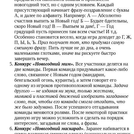
новогодний тост, но с одним условием. Каждый
присутствующий начинает фразу-поздравление с буквы
А, и далее по алфавиту. Например: А — Абсолютно
счастлив выпить за Новый год! Б — Будьте бдительны,
скоро Новый год! В — Выпьем за дам!, Г — Год
грядущий пусть принесен там всем счастье! И т.д.
Особенно становится весело, когда игра доходит до Г, Ж,
П, Ы, Ь, Ъ.
Приз получает тот, кто придумал самую
смешную фразу
. Пить лучше не до дна, а очень
маленькими глотками, иначе вы рискуете быстро
завершить вечер.
Конкурс «Новогодний мим».
Все участники делятся на
две команды. Первая команда придумывает какое-либо
слово, связанное с Новым годом (мандарин,
бенгальский огонь, куранты), а затем говорит его
одному из игроков противоположной команды.
Задача
другого — не издавая ни звука, только жестами,
мимикой и пластикой движений изобразить загаданное
слово, так, чтобы его команда смогла отгадать, что
же было задумано.
После успешного отгадывания
команды меняются ролями. После некоторой практики
данную игру можно усложнить и сделать на порядок
интереснее, загадывая не слова, а фразы.
Конкурс «Новогодний маскарад»
. Заранее набивается в
сумку различная смешная одежда (национальные шапки,