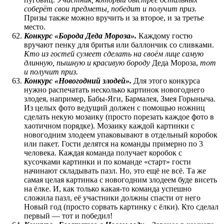
соберёт свои предметы, победит и получит приз.
Призы также можно вручить и за второе, и за третье
место.
Конкурс «Борода Деда Мороза».
Каждому гостю
вручают пенку для бритья или баллончик со сливками.
Кто из гостей сумеет сделать на своём лице самую
длинную, пышную и красивую бороду
Деда Мороза,
тот
и получит приз.
Конкурс «Новогодний злодей».
Для этого конкурса
нужно распечатать несколько картинок новогоднего
злодея, например, Бабы-Яги, Бармалея, Змея Горыныча.
Из целых фото ведущий должен с помощью ножниц
сделать некую мозаику (просто порезать каждое фото в
хаотичном порядке). Мозаику каждой картинки с
новогодним злодеем упаковывают в отдельный коробок
или пакет. Гости делятся на команды примерно по 3
человека. Каждая команда получает коробок с
кусочками картинки и по команде «старт» гости
начинают складывать пазл. Но, это ещё не всё. Та же
самая целая картинка с новогодним злодеем буде висеть
на ёлке. И, как только какая-то команда успешно
сложила пазл, её участники должны спасти от него
Новый год (просто сорвать картинку с ёлки). Кто сделал
первый — тот и победил!