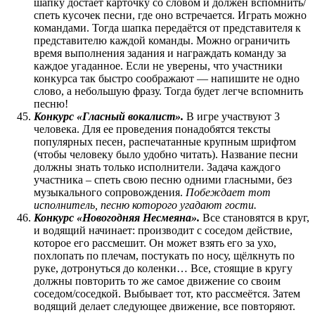
шапку достаёт карточку со словом и должен вспомнить/
спеть кусочек песни, где оно встречается. Играть можно
командами. Тогда шапка передаётся от представителя к
представителю каждой команды. Можно ограничить
время выполнения задания и награждать команду за
каждое угаданное. Если не уверены, что участники
конкурса так быстро соображают — напишите не одно
слово, а небольшую фразу. Тогда будет легче вспомнить
песню!
Конкурс «Гласный вокалист».
В игре участвуют 3
человека. Для ее проведения понадобятся тексты
популярных песен, распечатанные крупным шрифтом
(чтобы человеку было удобно читать). Название песни
должны знать только исполнители. Задача каждого
участника – спеть свою песню одними гласными, без
музыкального сопровождения.
Побеждает тот
исполнитель, песню которого угадают гости.
Конкурс «Новогодняя Несмеяна».
Все становятся в круг,
и водящий начинает: производит с соседом действие,
которое его рассмешит. Он может взять его за ухо,
похлопать по плечам, постукать по носу, щёлкнуть по
руке, дотронуться до коленки… Все, стоящие в кругу
должны повторить то же самое движение со своим
соседом/соседкой. Выбывает тот, кто рассмеётся. Затем
водящий делает следующее движение, все повторяют.