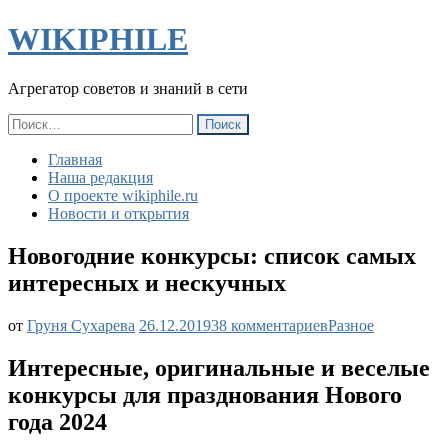
WIKIPHILE
Агрегатор советов и знаний в сети
Найти:
Главная
Наша редакция
О проекте wikiphile.ru
Новости и открытия
Новогодние конкурсы: список самых
интересных и нескучных
к
от
Груня Сухарева
26.12.2019
38 комментариев
Разное
записи
Новогодние
Интересные, оригинальные и веселые
конкурсы:
конкурсы для празднования Нового
список
самых
года 2024
интересных