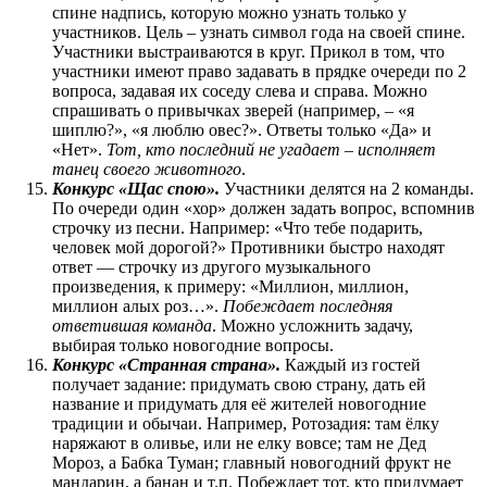
спине надпись, которую можно узнать только у
участников. Цель – узнать символ года на своей спине.
Участники выстраиваются в круг. Прикол в том, что
участники имеют право задавать в прядке очереди по 2
вопроса, задавая их соседу слева и справа. Можно
спрашивать о привычках зверей (например, – «я
шиплю?», «я люблю овес?». Ответы только «Да» и
«Нет».
Тот, кто последний не угадает – исполняет
танец своего животного
.
Конкурс «Щас спою».
Участники делятся на 2 команды.
По очереди один «хор» должен задать вопрос, вспомнив
строчку из песни. Например: «Что тебе подарить,
человек мой дорогой?» Противники быстро находят
ответ — строчку из другого музыкального
произведения, к примеру: «Миллион, миллион,
миллион алых роз…».
Побеждает последняя
ответившая команда
. Можно усложнить задачу,
выбирая только новогодние вопросы.
Конкурс «Странная страна».
Каждый из гостей
получает задание: придумать свою страну, дать ей
название и придумать для её жителей новогодние
традиции и обычаи. Например, Ротозадия: там ёлку
наряжают в оливье, или не елку вовсе; там не Дед
Мороз, а Бабка Туман; главный новогодний фрукт не
мандарин, а банан и т.п. Побеждает тот, кто придумает