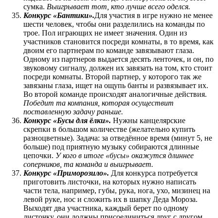
сумка.
Выигрывает тот, кто лучше всего оделся.
Конкурс «Бантики».
Для участия в игре нужно не менее
шести человек, чтобы они разделились на команды по
трое. Пол играющих не имеет значения. Один из
участников становится посреди комнаты, в то время, как
двоим его партнерам по команде завязывают глаза.
Одному из партнеров выдается десять ленточек, и он, по
звуковому сигналу, должен их завязать на том, кто стоит
посреди комнаты. Второй партнер, у которого так же
завязаны глаза, ищет на ощупь банты и развязывает их.
Во второй команде происходят аналогичные действия.
Победит та компания, которая осуществит
поставленную задачу раньше.
Конкурс «Бусы для ёлки».
Нужны канцелярские
скрепки в большом количестве (желательно купить
разноцветные). Задача: за отведённое время (минут 5, не
больше) под приятную музыку собираются длинные
цепочки.
У кого в итоге «бусы» окажутся длиннее
соперников, та команда и выигрывает.
Конкурс «Приморозило».
Для конкурса потребуется
приготовить листочки, на которых нужно написать
части тела, например, губы, рука, нога, ухо, мизинец на
левой руке, нос и сложить их в шапку Деда Мороза.
Выходят два участника, каждый берет по одному
листочку, они должны присоединиться друг с другом