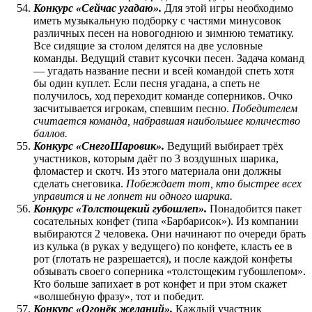
Конкурс «Сейчас угадаю».
Для этой игры необходимо
иметь музыкальную подборку с частями минусовок
различных песен на новогоднюю и зимнюю тематику.
Все сидящие за столом делятся на две условные
команды. Ведущий ставит кусочки песен. Задача команд
— угадать название песни и всей командой спеть хотя
бы один куплет. Если песня угадана, а спеть не
получилось, ход переходит команде соперников. Очко
засчитывается игрокам, спевшим песню.
Победителем
считается команда, набравшая наибольшее количество
баллов.
Конкурс «СнегоШаровик».
Ведущий выбирает трёх
участников, которым даёт по 3 воздушных шарика,
фломастер и скотч. Из этого материала они должны
сделать снеговика.
Побеждает тот, кто быстрее всех
управится и не лопнет ни одного шарика.
Конкурс «Толстощекий губошлеп».
Понадобится пакет
сосательных конфет (типа «Барбарисок»). Из компании
выбираются 2 человека. Они начинают по очереди брать
из кулька (в руках у ведущего) по конфете, класть ее в
рот (глотать не разрешается), и после каждой конфеты
обзывать своего соперника «толстощеким губошлепом».
Кто больше запихает в рот конфет и при этом скажет
«волшебную фразу», тот и победит.
Конкурс «Огонёк желаний».
Каждый участник