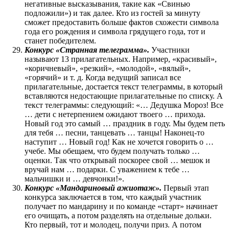
негативные высказывания, такие как «Свинью
подложили») и так далее. Кто из гостей за минуту
сможет предоставить больше фактов схожести символа
года его рождения и символа грядущего года, тот и
станет победителем.
Конкурс «Странная телеграмма».
Участники
называют 13 прилагательных. Например, «красивый»,
«коричневый», «резкий», «молодой», «вялый»,
«горячий» и т. д. Когда ведущий записал все
прилагательные, достается текст телеграммы, в который
вставляются недостающие прилагательные по списку. А
текст телеграммы: следующий: «… Дедушка Мороз! Все
… дети с нетерпением ожидают твоего … прихода.
Новый год это самый … праздник в году. Мы будем петь
для тебя … песни, танцевать … танцы! Наконец-то
наступит … Новый год! Как не хочется говорить о …
учебе. Мы обещаем, что будем получать только …
оценки. Так что открывай поскорее свой … мешок и
вручай нам … подарки. С уважением к тебе …
мальчишки и … девчонки!».
Конкурс «Мандариновый ажиотаж».
Первый этап
конкурса заключается в том, что каждый участник
получает по мандарину и по команде «старт» начинает
его очищать, а потом разделять на отдельные дольки.
Кто первый, тот и молодец, получи приз. А потом