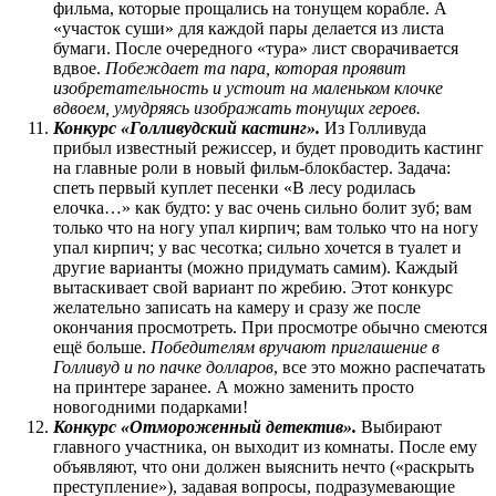
фильма, которые прощались на тонущем корабле. А
«участок суши» для каждой пары делается из листа
бумаги. После очередного «тура» лист сворачивается
вдвое.
Побеждает та пара, которая проявит
изобретательность и устоит на маленьком клочке
вдвоем, умудряясь изображать тонущих героев.
Конкурс «Голливудский кастинг».
Из Голливуда
прибыл известный режиссер, и будет проводить кастинг
на главные роли в новый фильм-блокбастер. Задача:
спеть первый куплет песенки «В лесу родилась
елочка…» как будто: у вас очень сильно болит зуб; вам
только что на ногу упал кирпич; вам только что на ногу
упал кирпич; у вас чесотка; сильно хочется в туалет и
другие варианты (можно придумать самим). Каждый
вытаскивает свой вариант по жребию. Этот конкурс
желательно записать на камеру и сразу же после
окончания просмотреть. При просмотре обычно смеются
ещё больше.
Победителям вручают приглашение в
Голливуд и по пачке долларов
, все это можно распечатать
на принтере заранее. А можно заменить просто
новогодними подарками!
Конкурс «Отмороженный детектив».
Выбирают
главного участника, он выходит из комнаты. После ему
объявляют, что они должен выяснить нечто («раскрыть
преступление»), задавая вопросы, подразумевающие