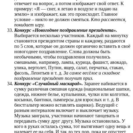
отвечает на вопрос, а потом изображает свой ответ. К
примеру: «Я — снег, я летаю в воздухе и падаю на
землю» и изображает, как это происходит. Главное
условие – никто не должен смеяться.
Кто рассмеется,
покидает игру.
Конкурс «Новогоднее поздравление президента».
Выбирается несколько участников. Каждый на минутку
становится президентом страны и каждому, раздаются
по 5 слов, которые он должен органично вставить в своё
новогоднее поздравление. Слова должны быть
необычными, чтобы поздравления получились
смешными, например, лампа, курица, фашист, авокадо,
улика, вертолет, Путин, ящер, салат, перчатка, стакан,
фасоль, Леонтьев и т. д.
За самое весёлое и складное
поздравление президент получит приз.
Конкурс «Случайный маскарад».
Заранее набивается в
сумку различная смешная одежда (национальные шапки,
одежда, нижнее белье, купальники, чулки или колготки,
косынки, бантики, памперсы для взрослых и т. д. В
бюстгальтер можно вставлять шарики). Ведущий с
разным интервалом включает и выключает музыку.
Музыка заиграла, участники начинают танцевать и
передавать сумку друг другу. Музыка остановилась. У
кого в руках осталась сумка, тот вытягивает одну вещь и
надевает ее на себя. И так до тех пор, пока не опустеет