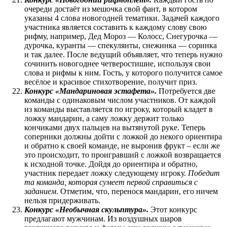
очереди достаёт из мешочка свой фант, в котором
указаны 4 слова новогодней тематики. Задачей каждого
участника является составить к каждому слову свою
рифму, например, Дед Мороз — Колосс, Снегурочка —
дурочка, куранты — спекулянты, снежинка — соринка
и так далее. После ведущий объявляет, что теперь нужно
сочинить новогоднее четверостишие, используя свои
слова и рифмы к ним. Гость, у которого получится самое
весёлое и красивое стихотворение, получит приз.
Конкурс «Мандариновая эстафета».
Потребуется две
команды с одинаковым числом участников. От каждой
из команды выставляется по игроку, который кладет в
ложку мандарин, а саму ложку держит только
кончиками двух пальцев на вытянутой руке. Теперь
соперники должны дойти с ложкой до некого ориентира
и обратно к своей команде, не выронив фрукт – если же
это происходит, то проигравший с ложкой возвращается
к исходной точке. Дойдя до ориентира и обратно,
участник передает ложку следующему игроку.
Победит
та команда, которая сумеет первой справиться с
заданием
. Отметим, что, перенося мандарин, его ничем
нельзя придерживать.
Конкурс «Необычная скульптура».
Этот конкурс
предлагают мужчинам. Из воздушных шаров