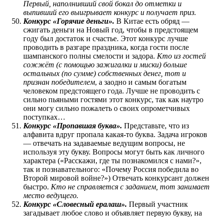
Первый, наполнивший свой бокал до отметки и
выпивший его выигрывает конкурс и получает приз.
Конкурс «Горячие деньги».
В Китае есть обряд —
сжигать деньги на Новый год, чтобы в предстоящем
году был достаток и счастье. Этот конкурс лучше
проводить в разгаре праздника, когда гости после
шампанского полны смелости и задора.
Кто из гостей
сожжёт (с помощью зажигалки и миски) больше
остальных (по сумме) собственных денег, тот и
признан победителем
, а заодно и самым богатым
человеком предстоящего года. Лучше не проводить с
сильно пьяными гостями этот конкурс, так как наутро
они могу сильно пожалеть о своих опрометчивых
поступках…
Конкурс «Пропавшая буква».
Представьте, что из
алфавита вдруг пропала какая-то буква. Задача игроков
— отвечать на задаваемые ведущим вопросы, не
используя эту букву. Вопросы могут быть как личного
характера («Расскажи, где ты познакомился с нами?»,
так и познавательного: «Почему Россия победила во
Второй мировой войне?») Отвечать конкурсант должен
быстро.
Кто не справляется с заданием, тот занимает
место ведущего.
Конкурс «Словесный ералаш».
Первый участник
загадывает любое слово и объявляет первую букву, на