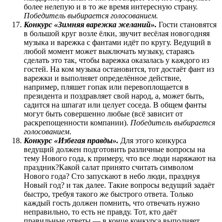
более нелепую и в то же время интересную страну.
Победитель выбирается голосованием.
Конкурс «Зимняя варежка желаний».
Гости становятся
в большой круг возле ёлки, звучит весёлая новогодняя
музыка и варежка с фантами идёт по кругу. Ведущий в
любой момент может выключать музыку, стараясь
сделать это так, чтобы варежка оказалась у каждого из
гостей. На ком музыка остановится, тот достаёт фант из
варежки и выполняет определённое действие,
например, пляшет гопак или перевоплощается в
президента и поздравляет свой народ, а, может быть,
садится на шпагат или целует соседа. В общем фанты
могут быть совершенно любые (всё зависит от
раскрепощенности компании).
Победитель выбирается
голосованием
.
Конкурс «Избегая правды».
Для этого конкурса
ведущий должен подготовить различные вопросы на
тему Нового года, к примеру, что все люди наряжают на
праздник?Какой салат принято считать символом
Нового года? Сто запускают в небо люди, празднуя
Новый год? и так далее. Такие вопросы ведущий задаёт
быстро, требуя такого же быстрого ответа. Только
каждый гость должен помнить, что отвечать нужно
неправильно, то есть не правду. Тот, кто даёт
правильные ответы — в конце конкурса выполняет