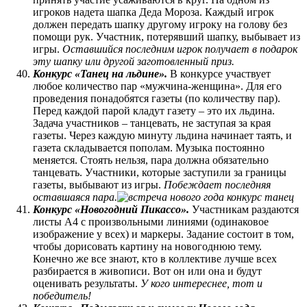
игроков надета шапка Деда Мороза. Каждый игрок
должен передать шапку другому игроку на голову без
помощи рук. Участник, потерявший шапку, выбывает из
игры.
Оставшийся последним игрок получает в подарок
эту шапку или другой заготовленный приз.
Конкурс «Танец на льдине».
В конкурсе участвует
любое количество пар «мужчина-женщина». Для его
проведения понадобятся газеты (по количеству пар).
Перед каждой парой кладут газету – это их льдина.
Задача участников – танцевать, не заступая за края
газеты. Через каждую минуту льдина начинает таять, и
газета складывается пополам. Музыка постоянно
меняется. Стоять нельзя, пара должна обязательно
танцевать. Участники, которые заступили за границы
газеты, выбывают из игры.
Побеждает последняя
оставшаяся пара.
Конкурс «Новогодний Пикассо».
Участникам раздаются
листы А4 с произвольными линиями (одинаковое
изображение у всех) и маркеры. Задание состоит в том,
чтобы дорисовать картину на новогоднюю тему.
Конечно же все знают, кто в коллективе лучше всех
разбирается в живописи. Вот он или она и будут
оценивать результаты.
У кого интереснее, тот и
победитель!